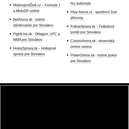
hry automaty
MotorsportŽivě.cz – Formule 1
a MotoGP online
Play-Arena.cz - sportovní živé
přenosy
BetArena.sk - online
stávkovanie pre Slovákov
FutbalSpravy.sk – Futbalový
portál pre Slovákov
FightLive.sk - Oktagon, UFC a
MMA pre Slovákov
CasinoArena.sk - slovenská
online casina
HokejSpravy.sk – Hokejové
správy pre Slovákov
PokerOnline.sk - online poker
pre Slovákov