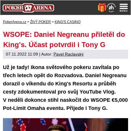
PokerArena.cz
>
ŽIVÝ POKER
>
KING'S CASINO
WSOPE: Daniel Negreanu přiletěl do
King's. Účast potvrdil i Tony G
07.11.2022 11:09
| Autor:
Pavel Raclavský
Už je tady! Ikona světového pokeru zavítala po
třech letech opět do Rozvadova. Daniel Negreanu
dorazil o víkendu do King's Resortu a průběh
cesty zdokumentoval pro svůj YouTube Vlog.
V neděli dokonce stihl naskočit do WSOPE €5,000
Pot-Limit Omaha eventu. Přijede i Tony G.