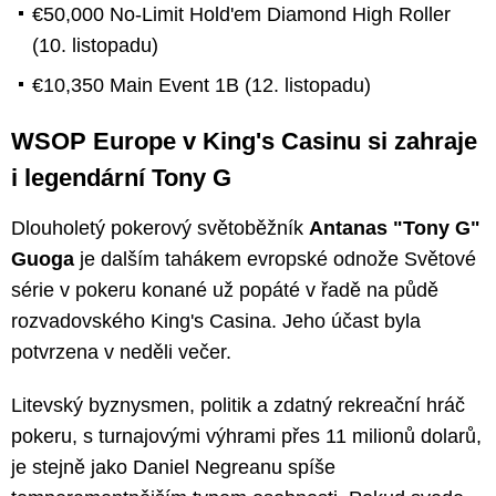
€50,000 No-Limit Hold'em Diamond High Roller
(10. listopadu)
€10,350 Main Event 1B (12. listopadu)
WSOP Europe v King's Casinu si zahraje
i legendární Tony G
Dlouholetý pokerový světoběžník
Antanas "Tony G"
Guoga
je dalším tahákem evropské odnože Světové
série v pokeru konané už popáté v řadě na půdě
rozvadovského King's Casina. Jeho účast byla
potvrzena v neděli večer.
Litevský byznysmen, politik a zdatný rekreační hráč
pokeru, s turnajovými výhrami přes 11 milionů dolarů,
je stejně jako Daniel Negreanu spíše