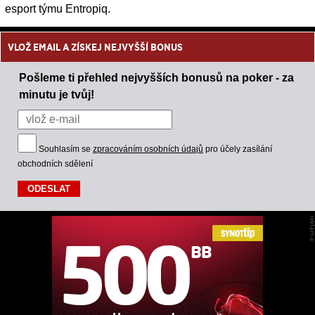
esport týmu Entropiq.
VLOŽ EMAIL A ZÍSKEJ NEJVYŠŠÍ BONUS
Pošleme ti přehled nejvyšších bonusů na poker - za
minutu je tvůj!
Souhlasím se
zpracováním osobních údajů
pro účely zasílání
obchodních sdělení