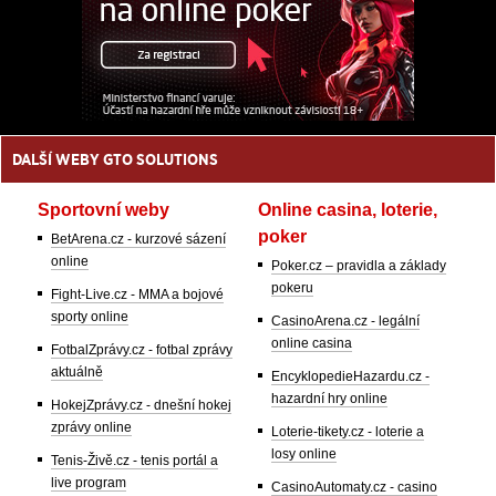
DALŠÍ WEBY GTO SOLUTIONS
Sportovní weby
Online casina, loterie,
poker
BetArena.cz - kurzové sázení
online
Poker.cz – pravidla a základy
pokeru
Fight-Live.cz - MMA a bojové
sporty online
CasinoArena.cz - legální
online casina
FotbalZprávy.cz - fotbal zprávy
aktuálně
EncyklopedieHazardu.cz -
hazardní hry online
HokejZprávy.cz - dnešní hokej
zprávy online
Loterie-tikety.cz - loterie a
losy online
Tenis-Živě.cz - tenis portál a
live program
CasinoAutomaty.cz - casino