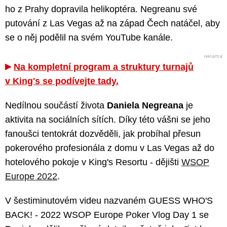
ho z Prahy dopravila helikoptéra. Negreanu své
putování z Las Vegas až na západ Čech natáčel, aby
se o něj podělil na svém YouTube kanále.
Na kompletní program a struktury turnajů
v King's se podívejte tady.
Nedílnou součástí života
Daniela Negreana
je
aktivita na sociálních sítích. Díky této vášni se jeho
fanoušci tentokrát dozvěděli, jak probíhal přesun
pokerového profesionála z domu v Las Vegas až do
hotelového pokoje v King's Resortu - dějišti
WSOP
Europe 2022
.
V šestiminutovém videu nazvaném GUESS WHO'S
BACK! - 2022 WSOP Europe Poker Vlog Day 1 se