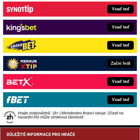
Vsaď teď
Vsaď teď
Vsaď teď
Začni hrát
Vsaď teď
Vsaď teď
Hrajte zodpovědně. 18+ | Ministerstvo financí varuje: Účastí na
hazardní hře může vzniknout závislost!
DŮLEŽITÉ INFORMACE PRO HRÁČE