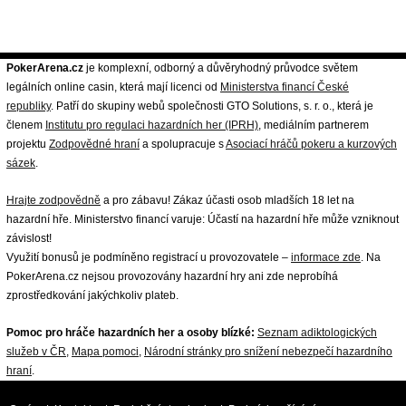
PokerArena.cz
je komplexní, odborný a důvěryhodný průvodce světem
legálních online casin, která mají licenci od
Ministerstva financí České
republiky
. Patří do skupiny webů společnosti GTO Solutions, s. r. o., která je
členem
Institutu pro regulaci hazardních her (IPRH)
, mediálním partnerem
projektu
Zodpovědné hraní
a spolupracuje s
Asociací hráčů pokeru a kurzových
sázek
.
Hrajte zodpovědně
a pro zábavu! Zákaz účasti osob mladších 18 let na
hazardní hře. Ministerstvo financí varuje: Účastí na hazardní hře může vzniknout
závislost!
Využití bonusů je podmíněno registrací u provozovatele –
informace zde
. Na
PokerArena.cz nejsou provozovány hazardní hry ani zde neprobíhá
zprostředkování jakýchkoliv plateb.
Pomoc pro hráče hazardních her a osoby blízké:
Seznam adiktologických
služeb v ČR
,
Mapa pomoci
,
Národní stránky pro snížení nebezpečí hazardního
hraní
.