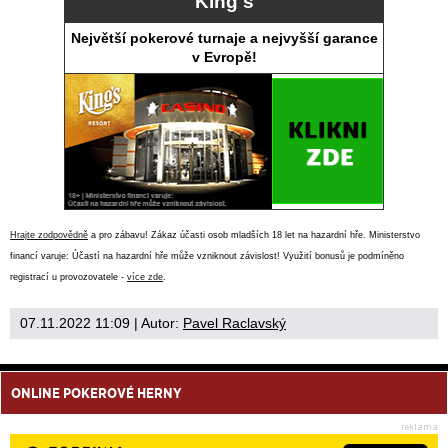
King's
Největší pokerové turnaje a nejvyšší garance
v Evropě!
Hrajte zodpovědně
a pro zábavu! Zákaz účasti osob mladších 18 let na hazardní hře. Ministerstvo
financí varuje: Účastí na hazardní hře může vzniknout závislost! Využití bonusů je podmíněno
registrací u provozovatele -
více zde
.
07.11.2022 11:09
| Autor:
Pavel Raclavský
ONLINE POKEROVÉ HERNY