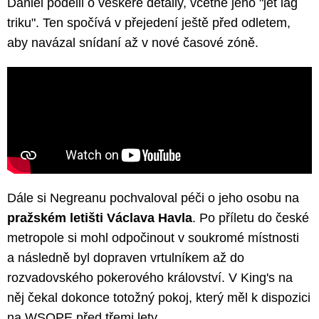
Daniel podělil o veškeré detaily, včetně jeho "jet lag
triku". Ten spočívá v přejedení ještě před odletem,
aby navázal snídaní až v nové časové zóně.
Dále si Negreanu pochvaloval péči o jeho osobu na
pražském letišti Václava Havla
. Po příletu do české
metropole si mohl odpočinout v soukromé místnosti
a následně byl dopraven vrtulníkem až do
rozvadovského pokerového království. V King's na
něj čekal dokonce totožný pokoj, který měl k dispozici
na WSOPE před třemi lety.