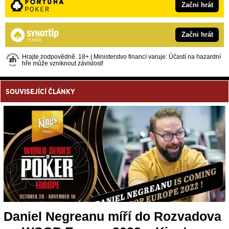
Začni hrát
Začni hrát
Hrajte zodpovědně. 18+ | Ministerstvo financí varuje: Účastí na hazardní
hře může vzniknout závislost!
SOUVISEJÍCÍ ČLÁNKY
Daniel Negreanu míří do Rozvadova