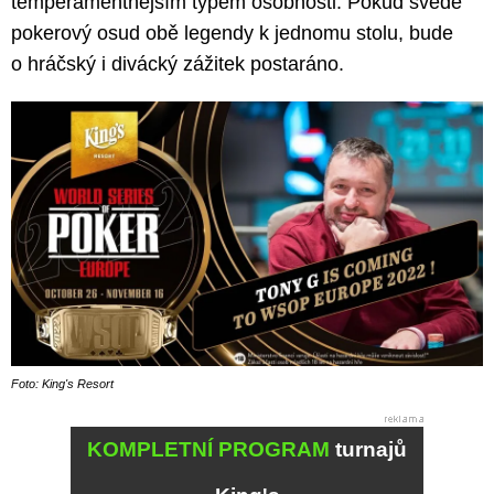
temperamentnějším typem osobnosti. Pokud svede
pokerový osud obě legendy k jednomu stolu, bude
o hráčský i divácký zážitek postaráno.
Foto: King's Resort
KOMPLETNÍ PROGRAM
turnajů