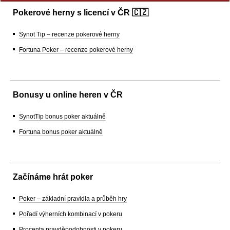
Pokerové herny s licencí v ČR 🇨🇿
Synot Tip – recenze pokerové herny
Fortuna Poker – recenze pokerové herny
Bonusy u online heren v ČR
SynotTip bonus poker aktuálně
Fortuna bonus poker aktuálně
Začínáme hrát poker
Poker – základní pravidla a průběh hry
Pořadí výherních kombinací v pokeru
Procenta pravděpodobnosti v pokeru