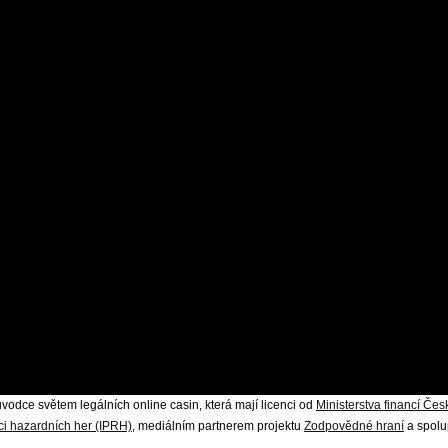
odce světem legálních online casin, která mají licenci od
Ministerstva financí Čes
aci hazardních her (IPRH)
, mediálním partnerem projektu
Zodpovědné hraní
a spolu