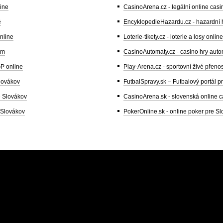
line
CasinoArena.cz - legální online casi
ě
EncyklopedieHazardu.cz - hazardní h
nline
Loterie-tikety.cz - loterie a losy online
am
CasinoAutomaty.cz - casino hry aut
GP online
Play-Arena.cz - sportovní živé přeno
Slovákov
FutbalSpravy.sk – Futbalový portál p
e Slovákov
CasinoArena.sk - slovenská online c
 Slovákov
PokerOnline.sk - online poker pre S