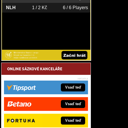
ONLINE SÁZKOVÉ KANCELÁŘE
Vsaď teď
Vsaď teď
Vsaď teď