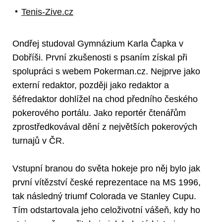
Tenis-Zive.cz
Ondřej studoval Gymnázium Karla Čapka v
Dobříši. První zkušenosti s psaním získal při
spolupráci s webem Pokerman.cz. Nejprve jako
externí redaktor, později jako redaktor a
šéfredaktor dohlížel na chod předního českého
pokerového portálu. Jako reportér čtenářům
zprostředkovával dění z největších pokerových
turnajů v ČR.
Vstupní branou do světa hokeje pro něj bylo jak
první vítězství české reprezentace na MS 1996,
tak následný triumf Colorada ve Stanley Cupu.
Tím odstartovala jeho celoživotní vášeň, kdy ho