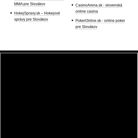
MMA pre Slovákov
CasinoArena.sk - slovenská
online casina
HokejSpravy.sk – Hokejové
správy pre Slovákov
PokerOnline.sk - online poker
pre Slovákov