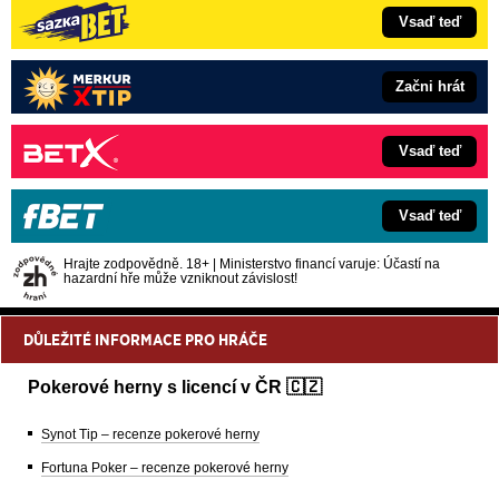
Vsaď teď
Začni hrát
Vsaď teď
Vsaď teď
Hrajte zodpovědně. 18+ | Ministerstvo financí varuje: Účastí na
hazardní hře může vzniknout závislost!
DŮLEŽITÉ INFORMACE PRO HRÁČE
Pokerové herny s licencí v ČR 🇨🇿
Synot Tip – recenze pokerové herny
Fortuna Poker – recenze pokerové herny