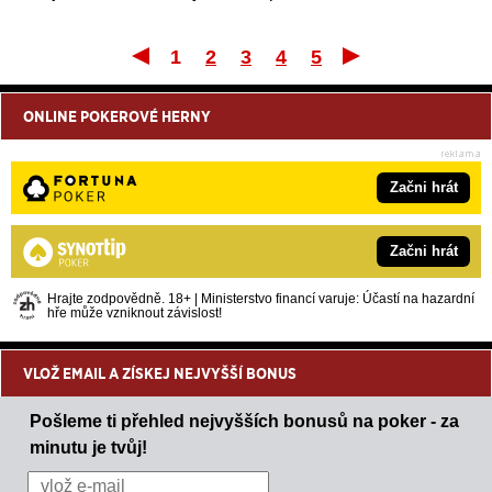
1
2
3
4
5
První
Posle
ONLINE POKEROVÉ HERNY
Začni hrát
Začni hrát
Hrajte zodpovědně. 18+ | Ministerstvo financí varuje: Účastí na hazardní
hře může vzniknout závislost!
VLOŽ EMAIL A ZÍSKEJ NEJVYŠŠÍ BONUS
Pošleme ti přehled nejvyšších bonusů na poker - za
minutu je tvůj!