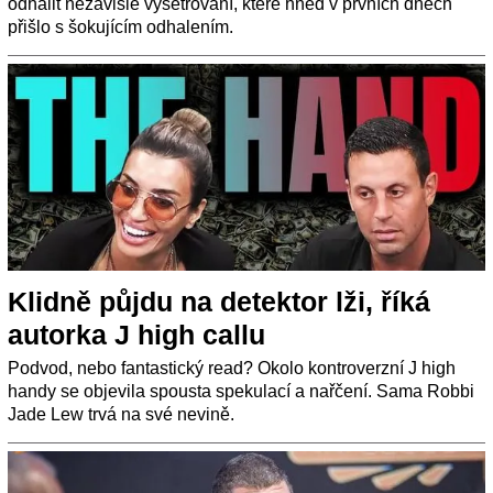
odhalit nezávislé vyšetřování, které hned v prvních dnech
přišlo s šokujícím odhalením.
Klidně půjdu na detektor lži, říká
autorka J high callu
Podvod, nebo fantastický read? Okolo kontroverzní J high
handy se objevila spousta spekulací a nařčení. Sama Robbi
Jade Lew trvá na své nevině.