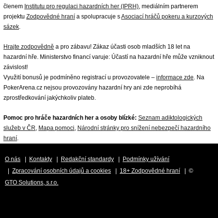
členem
Institutu pro regulaci hazardních her (IPRH)
, mediálním partnerem
projektu
Zodpovědné hraní
a spolupracuje s
Asociací hráčů pokeru a kurzových
sázek
.
Hrajte zodpovědně
a pro zábavu! Zákaz účasti osob mladších 18 let na
hazardní hře. Ministerstvo financí varuje: Účastí na hazardní hře může vzniknout
závislost!
Využití bonusů je podmíněno registrací u provozovatele –
informace zde
. Na
PokerArena.cz nejsou provozovány hazardní hry ani zde neprobíhá
zprostředkování jakýchkoliv plateb.
Pomoc pro hráče hazardních her a osoby blízké:
Seznam adiktologických
služeb v ČR
,
Mapa pomoci
,
Národní stránky pro snížení nebezpečí hazardního
hraní
.
O nás
|
Kontakty
|
Redakční standardy
|
Podmínky užívání
|
Zpracování osobních údajů a cookies
|
18+ Zodpovědné hraní
| ©
GTO Solutions, s.r.o.