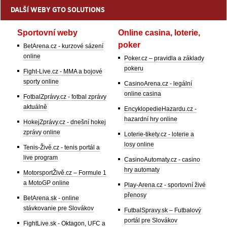
DALŠÍ WEBY GTO SOLUTIONS
Sportovní weby
Online casina, loterie,
poker
BetArena.cz - kurzové sázení
online
Poker.cz – pravidla a základy
pokeru
Fight-Live.cz - MMA a bojové
sporty online
CasinoArena.cz - legální
online casina
FotbalZprávy.cz - fotbal zprávy
aktuálně
EncyklopedieHazardu.cz -
hazardní hry online
HokejZprávy.cz - dnešní hokej
zprávy online
Loterie-tikety.cz - loterie a
losy online
Tenis-Živě.cz - tenis portál a
live program
CasinoAutomaty.cz - casino
hry automaty
MotorsportŽivě.cz – Formule 1
a MotoGP online
Play-Arena.cz - sportovní živé
přenosy
BetArena.sk - online
stávkovanie pre Slovákov
FutbalSpravy.sk – Futbalový
portál pre Slovákov
FightLive.sk - Oktagon, UFC a