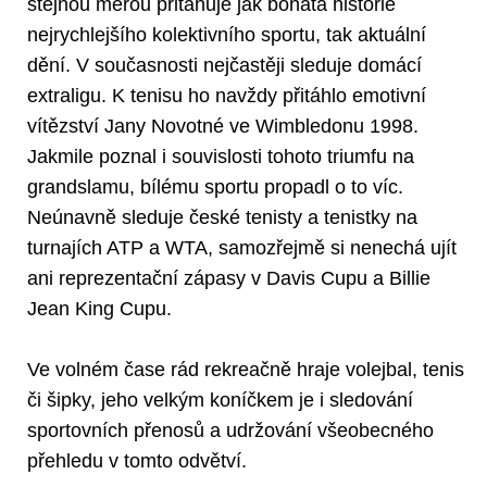
stejnou měrou přitahuje jak bohatá historie
nejrychlejšího kolektivního sportu, tak aktuální
dění. V současnosti nejčastěji sleduje domácí
extraligu. K tenisu ho navždy přitáhlo emotivní
vítězství Jany Novotné ve Wimbledonu 1998.
Jakmile poznal i souvislosti tohoto triumfu na
grandslamu, bílému sportu propadl o to víc.
Neúnavně sleduje české tenisty a tenistky na
turnajích ATP a WTA, samozřejmě si nenechá ujít
ani reprezentační zápasy v Davis Cupu a Billie
Jean King Cupu.
Ve volném čase rád rekreačně hraje volejbal, tenis
či šipky, jeho velkým koníčkem je i sledování
sportovních přenosů a udržování všeobecného
přehledu v tomto odvětví.