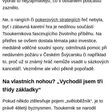
vybrali to nejzajímavější, co v obsáhlém podcastu
zaznělo.
Ne, o rangích či
pokerových strategiích
řeč nebyla,
byť i zábavná karetní hra je nedílnou součástí
Tsoukernikova fascinujícího životního příběhu. Na
přetřes se ovšem dostala témata jako investice,
mediálně vděčné soudní spory, odmítnutá pomoc při
nedávném požáru v Českém Švýcarsku či například
to, proč už si známý hráč nemůže vsadit u sázkových
kanceláří. Vezměme ale věci pěkně popořadě.
Na vlastních nohou? „Vychodil jsem tři
třídy základky“
Pokud někdo ztělesňuje pojem „světoběžník“, je to
právě 48letý byznysmen. Tsoukernik se narodil