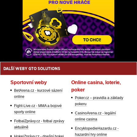
DALŠÍ WEBY GTO SOLUTIONS
Sportovní weby
Online casina, loterie,
poker
BetArena.cz - kurzové sázení
online
Poker.cz – pravidla a základy
pokeru
Fight-Live.cz - MMA a bojové
sporty online
CasinoArena.cz - legální
online casina
FotbalZprávy.cz - fotbal zprávy
aktuálně
EncyklopedieHazardu.cz -
hazardní hry online
HokejZprávy.cz - dnešní hokej