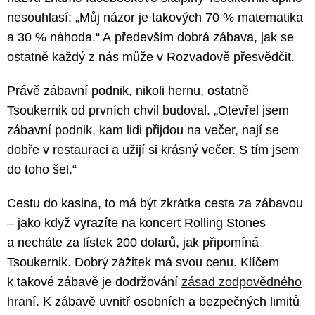
nesouhlasí: „Můj názor je takových 70 % matematika
a 30 % náhoda.“ A především dobrá zábava, jak se
ostatně každý z nás může v Rozvadově přesvědčit.
Právě zábavní podnik, nikoli hernu, ostatně
Tsoukernik od prvních chvil budoval. „Otevřel jsem
zábavní podnik, kam lidi přijdou na večer, nají se
dobře v restauraci a užijí si krásný večer. S tím jsem
do toho šel.“
Cestu do kasina, to má být zkrátka cesta za zábavou
– jako když vyrazíte na koncert Rolling Stones
a necháte za lístek 200 dolarů, jak připomíná
Tsoukernik. Dobrý zážitek má svou cenu. Klíčem
k takové zábavě je dodržování
zásad zodpovědného
hraní
. K zábavě uvnitř osobních a bezpečných limitů