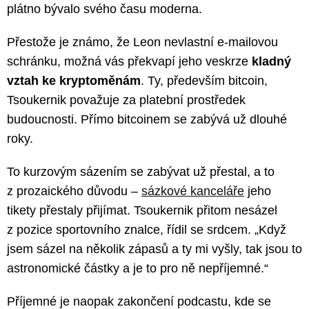
plátno bývalo svého času moderna.
Přestože je známo, že Leon nevlastní e-mailovou
schránku, možná vás překvapí jeho veskrze
kladný
vztah ke kryptoměnám
. Ty, především bitcoin,
Tsoukernik považuje za platební prostředek
budoucnosti. Přímo bitcoinem se zabývá už dlouhé
roky.
To kurzovým sázením se zabývat už přestal, a to
z prozaického důvodu –
sázkové kanceláře
jeho
tikety přestaly přijímat. Tsoukernik přitom nesázel
z pozice sportovního znalce, řídil se srdcem. „Když
jsem sázel na několik zápasů a ty mi vyšly, tak jsou to
astronomické částky a je to pro ně nepříjemné.“
Příjemné je naopak zakončení podcastu, kde se