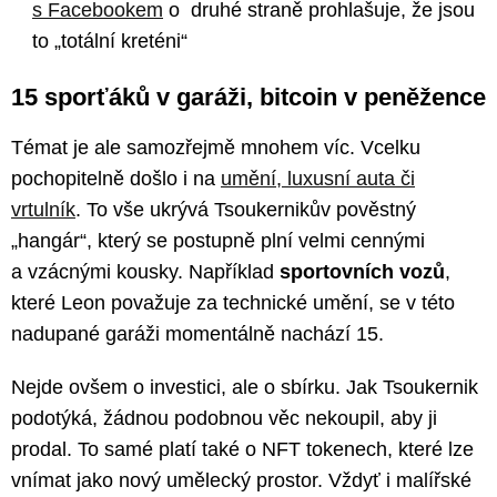
s Facebookem
o druhé straně prohlašuje, že jsou
to „totální kreténi“
15 sporťáků v garáži, bitcoin v peněžence
Témat je ale samozřejmě mnohem víc. Vcelku
pochopitelně došlo i na
umění, luxusní auta či
vrtulník
. To vše ukrývá Tsoukernikův pověstný
„hangár“, který se postupně plní velmi cennými
a vzácnými kousky. Například
sportovních vozů
,
které Leon považuje za technické umění, se v této
nadupané garáži momentálně nachází 15.
Nejde ovšem o investici, ale o sbírku. Jak Tsoukernik
podotýká, žádnou podobnou věc nekoupil, aby ji
prodal. To samé platí také o NFT tokenech, které lze
vnímat jako nový umělecký prostor. Vždyť i malířské