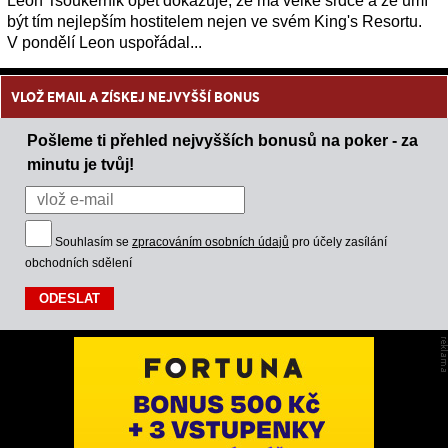
Leon Tsoukernik opět dokazuje, že má velké srdce a že umí
být tím nejlepším hostitelem nejen ve svém King's Resortu.
V pondělí Leon uspořádal...
VLOŽ EMAIL A ZÍSKEJ NEJVYŠŠÍ BONUS
Pošleme ti přehled nejvyšších bonusů na poker - za
minutu je tvůj!
Souhlasím se
zpracováním osobních údajů
pro účely zasílání
obchodních sdělení