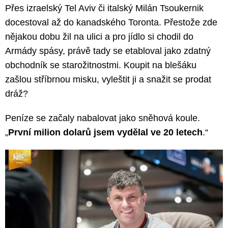
Přes izraelský Tel Aviv či italský Milán Tsoukernik
docestoval až do kanadského Toronta. Přestože zde
nějakou dobu žil na ulici a pro jídlo si chodil do
Armády spásy, právě tady se etabloval jako zdatný
obchodník se starožitnostmi. Koupit na blešáku
zašlou stříbrnou misku, vyleštit ji a snažit se prodat
dráž?
Peníze se začaly nabalovat jako sněhová koule.
„
První milion dolarů jsem vydělal ve 20 letech
.“