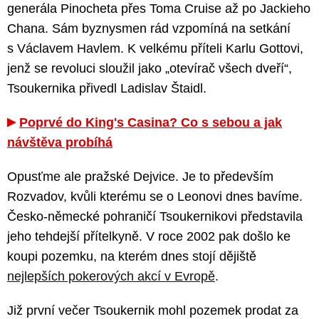
generála Pinocheta přes Toma Cruise až po Jackieho
Chana. Sám byznysmen rád vzpomíná na setkání
s Václavem Havlem. K velkému příteli Karlu Gottovi,
jenž se revoluci sloužil jako „otevírač všech dveří“,
Tsoukernika přivedl Ladislav Štaidl.
Poprvé do King's Casina? Co s sebou a jak
návštěva probíhá
Opusťme ale pražské Dejvice. Je to především
Rozvadov, kvůli kterému se o Leonovi dnes bavíme.
Česko-německé pohraničí Tsoukernikovi představila
jeho tehdejší přítelkyně. V roce 2002 pak došlo ke
koupi pozemku, na kterém dnes stojí dějiště
nejlepších pokerových akcí v Evropě
.
Již první večer Tsoukernik mohl pozemek prodat za