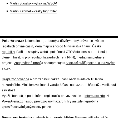
Martin Staszko – výhra na WSOP
Martin Kabrhel – český highroller
PokerArena.cz
je komplexní, odborný a důvěryhodný průvodce světem
legálních online casin, která mají licenci od
Ministerstva financí České
republiky
. Patří do skupiny webů společnosti GTO Solutions, s. r. o., která je
členem
Institutu pro regulaci hazardních her (IPRH)
, mediálním partnerem
projektu
Zodpovědné hraní
a spolupracuje s
Asociací hráčů pokeru a kurzových
sázek
.
Hrajte zodpovědně
a pro zábavu! Zákaz účasti osob mladších 18 let na
hazardní hře. Ministerstvo financí varuje: Účastí na hazardní hře může vzniknout
závislost!
Využití bonusů je podmíněno registrací u provozovatele –
informace zde
. Na
PokerArena.cz nejsou provozovány hazardní hry ani zde neprobíhá
zprostředkování jakýchkoliv plateb.
Pomoc pro hráče hazardních her a osoby blízké:
Seznam adiktologických