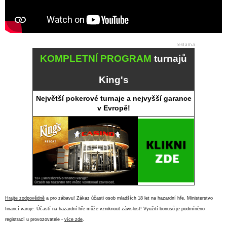
KOMPLETNÍ PROGRAM
turnajů
King's
Největší pokerové turnaje a nejvyšší garance
v Evropě!
Hrajte zodpovědně
a pro zábavu! Zákaz účasti osob mladších 18 let na hazardní hře. Ministerstvo
financí varuje: Účastí na hazardní hře může vzniknout závislost! Využití bonusů je podmíněno
registrací u provozovatele -
více zde
.