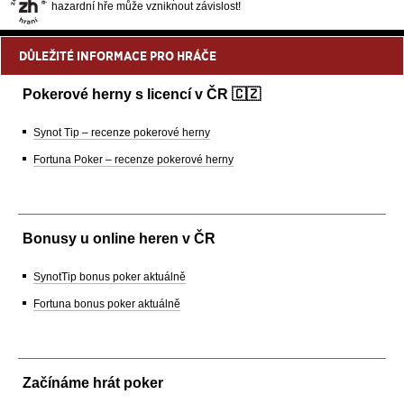
hazardní hře může vzniknout závislost!
DŮLEŽITÉ INFORMACE PRO HRÁČE
Pokerové herny s licencí v ČR 🇨🇿
Synot Tip – recenze pokerové herny
Fortuna Poker – recenze pokerové herny
Bonusy u online heren v ČR
SynotTip bonus poker aktuálně
Fortuna bonus poker aktuálně
Začínáme hrát poker