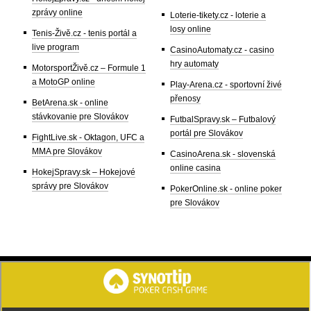
zprávy online
Loterie-tikety.cz - loterie a
losy online
Tenis-Živě.cz - tenis portál a
live program
CasinoAutomaty.cz - casino
hry automaty
MotorsportŽivě.cz – Formule 1
a MotoGP online
Play-Arena.cz - sportovní živé
přenosy
BetArena.sk - online
stávkovanie pre Slovákov
FutbalSpravy.sk – Futbalový
portál pre Slovákov
FightLive.sk - Oktagon, UFC a
MMA pre Slovákov
CasinoArena.sk - slovenská
online casina
HokejSpravy.sk – Hokejové
správy pre Slovákov
PokerOnline.sk - online poker
pre Slovákov