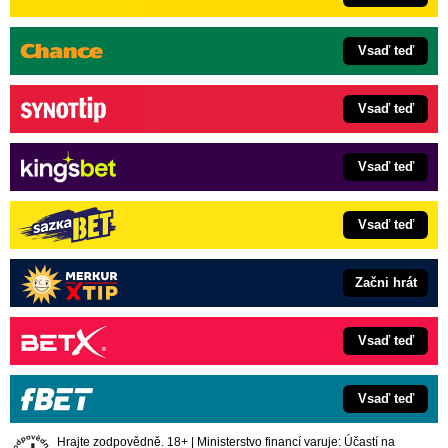
Vsaď teď
Vsaď teď
Vsaď teď
Vsaď teď
Začni hrát
Vsaď teď
Vsaď teď
Hrajte zodpovědně. 18+ | Ministerstvo financí varuje: Účastí na