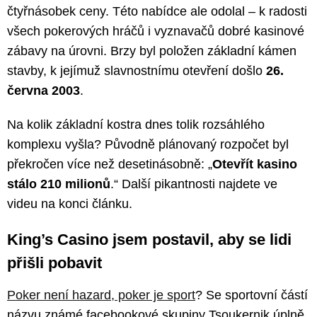
čtyřnásobek ceny. Této nabídce ale odolal – k radosti
všech pokerových hráčů i vyznavačů dobré kasinové
zábavy na úrovni. Brzy byl položen základní kámen
stavby, k jejímuž slavnostnímu otevření došlo
26.
června 2003
.
Na kolik základní kostra dnes tolik rozsáhlého
komplexu vyšla? Původně plánovaný rozpočet byl
překročen více než desetinásobně: „
Otevřít kasino
stálo 210 milionů
.“ Další pikantnosti najdete ve
videu na konci článku.
King’s Casino jsem postavil, aby se lidi
přišli pobavit
Poker není hazard, poker je sport
? Se sportovní částí
názvu známé facebookové skupiny Tsoukernik úplně