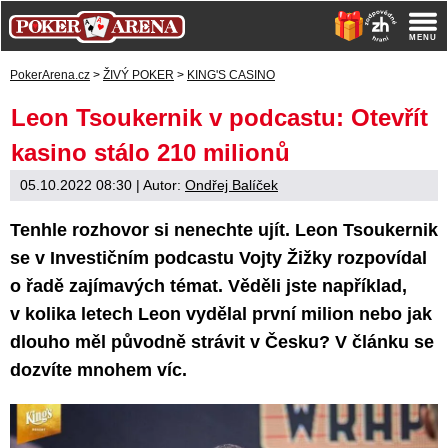
PokerArena.cz
>
ŽIVÝ POKER
>
KING'S CASINO
Leon Tsoukernik v podcastu: Otevřít
kasino stálo 210 milionů
05.10.2022 08:30
| Autor:
Ondřej Balíček
Tenhle rozhovor si nenechte ujít. Leon Tsoukernik
se v Investičním podcastu Vojty Žižky rozpovídal
o řadě zajímavých témat. Věděli jste například,
v kolika letech Leon vydělal první milion nebo jak
dlouho měl původně strávit v Česku? V článku se
dozvíte mnohem víc.