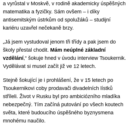
a vyrůstal v Moskvě, v rodině akademicky úspěšných
matematika a fyzičky. Sám ovšem – i díky
antisemitským ústrkům od spolužáků – studijní
kariéru uzavřel nečekaně brzy.
„Já jsem vystudoval jenom tři třídy a pak jsem do
školy přestal chodit.
Mám neúplné základní
vzdělání
,“ šokuje hned v úvodu interview Tsoukernik.
Vydělávat si musel začít již ve 12 letech.
Stejně šokující je i prohlášení, že v 15 letech po
Tsoukernikovi coby prodavači divadelních lístků
stříleli. Život v Rusku byl pro ambiciózního mladíka
nebezpečný. Tím začíná putování po všech koutech
světa, které budoucího úspěšného byznysmena
mnohému naučilo.