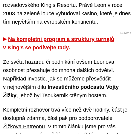
rozvadovského King’s Resortu. Právě Leon v roce
2003 na zelené louce vybudoval kasino, které je dnes
tím největším na evropském kontinentu.
Na kompletní program a struktury turnajů
v King's se podívejte tady.
Ze světa hazardu či podnikání ovšem Leonova
osobnost přesahuje do mnoha dalších odvětví.
Například investic, jak se můžeme přesvědčit
v nejnovějším dílu
Investičního podcastu Vojty
Žižky
, jehož byl Tsoukernik ctěným hostem.
Kompletní rozhovor trvá více než dvě hodiny, část je
dostupná zdarma, část pak pro podporovatele
Žižkova Patreonu
. V tomto článku jsme pro vás