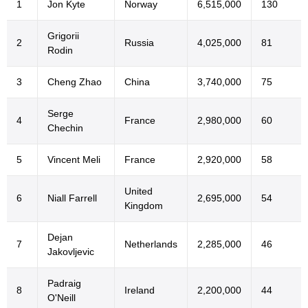
1
Jon Kyte
Norway
6,515,000
130
Grigorii
2
Russia
4,025,000
81
Rodin
3
Cheng Zhao
China
3,740,000
75
Serge
4
France
2,980,000
60
Chechin
5
Vincent Meli
France
2,920,000
58
United
6
Niall Farrell
2,695,000
54
Kingdom
Dejan
7
Netherlands
2,285,000
46
Jakovljevic
Padraig
8
Ireland
2,200,000
44
O'Neill