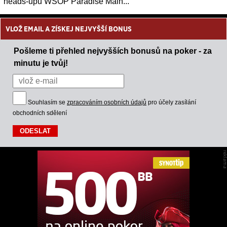
heads-upu WSOP Paradise Main...
VLOŽ EMAIL A ZÍSKEJ NEJVYŠŠÍ BONUS
Pošleme ti přehled nejvyšších bonusů na poker - za
minutu je tvůj!
Souhlasím se
zpracováním osobních údajů
pro účely zasílání
obchodních sdělení