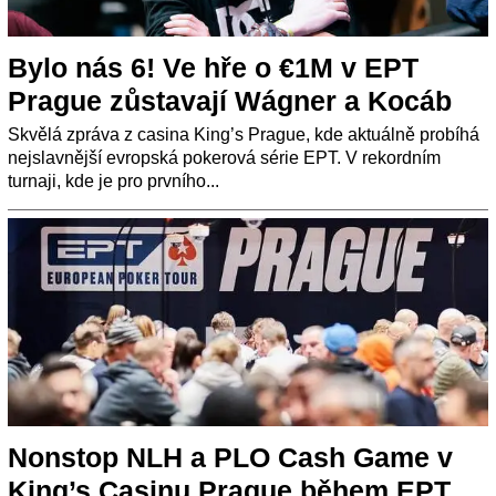
Bylo nás 6! Ve hře o €1M v EPT
Prague zůstavají Wágner a Kocáb
Skvělá zpráva z casina King’s Prague, kde aktuálně probíhá
nejslavnější evropská pokerová série EPT. V rekordním
turnaji, kde je pro prvního...
Nonstop NLH a PLO Cash Game v
King’s Casinu Prague během EPT