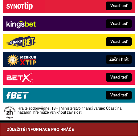
Vsaď teď
Vsaď teď
Vsaď teď
Začni hrát
Vsaď teď
Vsaď teď
Hrajte zodpovědně. 18+ | Ministerstvo financí varuje: Účastí na
hazardní hře může vzniknout závislost!
DŮLEŽITÉ INFORMACE PRO HRÁČE