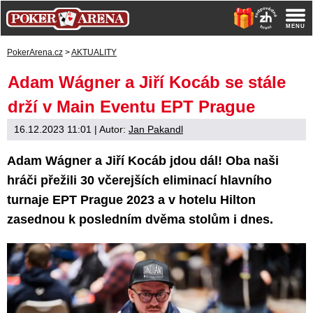
PokerArena.cz
>
AKTUALITY
Adam Wágner a Jiří Kocáb se stále
drží v Main Eventu EPT Prague
16.12.2023 11:01
| Autor:
Jan Pakandl
Adam Wágner a Jiří Kocáb jdou dál! Oba naši
hráči přežili 30 včerejších eliminací hlavního
turnaje EPT Prague 2023 a v hotelu Hilton
zasednou k posledním dvěma stolům i dnes.