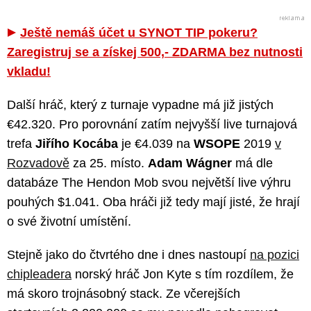
Ještě nemáš účet u SYNOT TIP pokeru?
Zaregistruj se a získej 500,- ZDARMA bez nutnosti
vkladu!
Další hráč, který z turnaje vypadne má již jistých
€42.320. Pro porovnání zatím nejvyšší live turnajová
trefa
Jiřího Kocába
je €4.039 na
WSOPE
2019
v
Rozvadově
za 25. místo.
Adam Wágner
má dle
databáze The Hendon Mob svou největší live výhru
pouhých $1.041. Oba hráči již tedy mají jisté, že hrají
o své životní umístění.
Stejně jako do čtvrtého dne i dnes nastoupí
na pozici
chipleadera
norský hráč Jon Kyte s tím rozdílem, že
má skoro trojnásobný stack. Ze včerejších