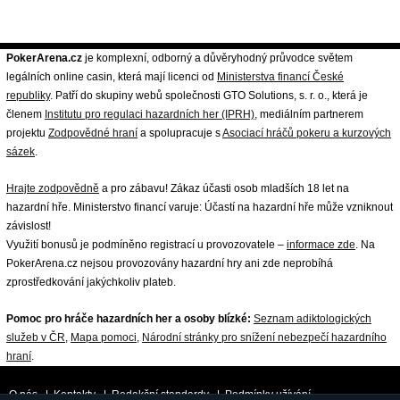
PokerArena.cz
je komplexní, odborný a důvěryhodný průvodce světem
legálních online casin, která mají licenci od
Ministerstva financí České
republiky
. Patří do skupiny webů společnosti GTO Solutions, s. r. o., která je
členem
Institutu pro regulaci hazardních her (IPRH)
, mediálním partnerem
projektu
Zodpovědné hraní
a spolupracuje s
Asociací hráčů pokeru a kurzových
sázek
.
Hrajte zodpovědně
a pro zábavu! Zákaz účasti osob mladších 18 let na
hazardní hře. Ministerstvo financí varuje: Účastí na hazardní hře může vzniknout
závislost!
Využití bonusů je podmíněno registrací u provozovatele –
informace zde
. Na
PokerArena.cz nejsou provozovány hazardní hry ani zde neprobíhá
zprostředkování jakýchkoliv plateb.
Pomoc pro hráče hazardních her a osoby blízké:
Seznam adiktologických
služeb v ČR
,
Mapa pomoci
,
Národní stránky pro snížení nebezpečí hazardního
hraní
.
O nás
|
Kontakty
|
Redakční standardy
|
Podmínky užívání