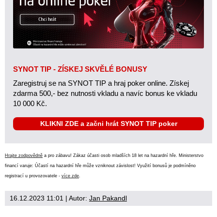
SYNOT TIP - ZÍSKEJ SKVĚLÉ BONUSY
Zaregistruj se na SYNOT TIP a hraj poker online. Získej
zdarma 500,- bez nutnosti vkladu a navíc bonus ke vkladu
10 000 Kč.
KLIKNI ZDE a začni hrát SYNOT TIP poker
Hrajte zodpovědně
a pro zábavu! Zákaz účasti osob mladších 18 let na hazardní hře. Ministerstvo
financí varuje: Účastí na hazardní hře může vzniknout závislost! Využití bonusů je podmíněno
registrací u provozovatele -
více zde
.
16.12.2023 11:01
| Autor:
Jan Pakandl