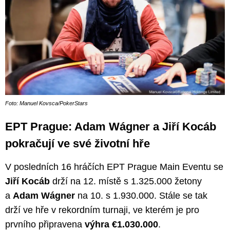
Foto: Manuel Kovsca/PokerStars
EPT Prague: Adam Wágner a Jiří Kocáb
pokračují ve své životní hře
V posledních 16 hráčích EPT Prague Main Eventu se
Jiří Kocáb
drží na 12. místě s 1.325.000 žetony
a
Adam Wágner
na 10. s 1.930.000. Stále se tak
drží ve hře v rekordním turnaji, ve kterém je pro
prvního připravena
výhra €1.030.000
.