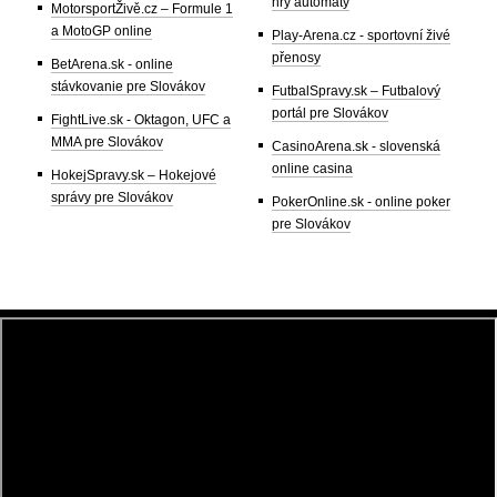
hry automaty
MotorsportŽivě.cz – Formule 1
a MotoGP online
Play-Arena.cz - sportovní živé
přenosy
BetArena.sk - online
stávkovanie pre Slovákov
FutbalSpravy.sk – Futbalový
portál pre Slovákov
FightLive.sk - Oktagon, UFC a
MMA pre Slovákov
CasinoArena.sk - slovenská
online casina
HokejSpravy.sk – Hokejové
správy pre Slovákov
PokerOnline.sk - online poker
pre Slovákov