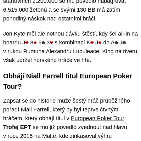
startovních 2.200.000 se mu povedlo nabagrovat
6.515.000 žetonů a se svými 130 BB má zatím
pohodlný náskok nad ostatními hráči.
Jon Kyte měl ale notnou dávku štěstí, kdy
šel all-in
na
boardu J
8
6
3
s kombinací K
J
do A
J
v rukou Rumuna Alexandru Lubuleace. King na riveru
však udržel norského hráče ve hře.
Obhájí Niall Farrell titul European Poker
Tour?
Zapsat se do historie může šestý hráč průběžného
pořadí Niall Farrell, který by byl teprve čtvrtým
hráčem, který obhájí titul v
European Poker Tour
.
Trofej EPT
se mu již povedlo zvednout nad hlavu
v roce 2015 na Maltě, kde zinkasoval výhru