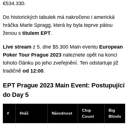
€534.330.
Do historických tabulek má nakročeno i americká
hráčka Marle Spragg, která by byla teprve pátou
ženou s
titulem EPT
.
Live stream
z 5. dne $5.300 Main eventu
European
Poker Tour Prague 2023
naleznete opět na konci
tohoto článku po jeho zveřejnění. Ten odstartuje již
tradičně
od 12:00
.
EPT Prague 2023 Main Event: Postupující
do Day 5
Chip
Big
#
Hráč
Národnost
Count
Blinds