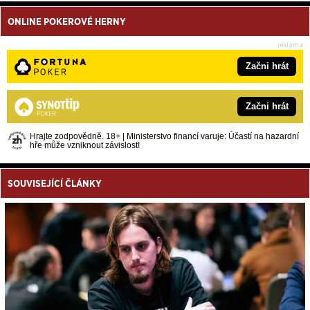
ONLINE POKEROVÉ HERNY
Začni hrát
Začni hrát
Hrajte zodpovědně. 18+ | Ministerstvo financí varuje: Účastí na hazardní
hře může vzniknout závislost!
SOUVISEJÍCÍ ČLÁNKY