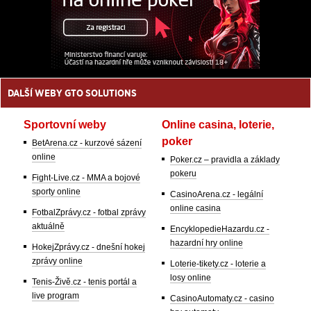
DALŠÍ WEBY GTO SOLUTIONS
Sportovní weby
Online casina, loterie,
poker
BetArena.cz - kurzové sázení
online
Poker.cz – pravidla a základy
pokeru
Fight-Live.cz - MMA a bojové
sporty online
CasinoArena.cz - legální
online casina
FotbalZprávy.cz - fotbal zprávy
aktuálně
EncyklopedieHazardu.cz -
hazardní hry online
HokejZprávy.cz - dnešní hokej
zprávy online
Loterie-tikety.cz - loterie a
losy online
Tenis-Živě.cz - tenis portál a
live program
CasinoAutomaty.cz - casino