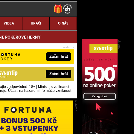
VIDEA
HRÁČI
O NÁS
NE POKEROVÉ HERNY
Začni hrát
Začni hrát
ajte zodpovědně. 18+ | Ministerstvo financí
ruje: Účastí na hazardní hře může vzniknout
!