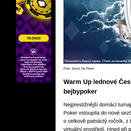
Foto: Synot Tip Poker
Warm Up lednové Česk
bejbypoker
Nejprestižnější domácí turna
Poker vstoupila do nové sez
o celkově patnáctý ročník, z
virtuální prostředí. Hned při 