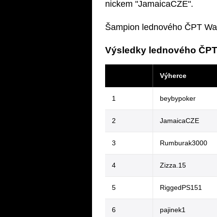
nickem "JamaicaCZE".
Šampion lednového ČPT Wa
Výsledky lednového ČP
Výherce
1
beybypoker
2
JamaicaCZE
3
Rumburak3000
4
Zizza.15
5
RiggedPS151
6
pajinek1