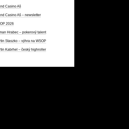
nd Casino Aš
nd Casino Aš – newsletter
OP 2026
an Hrabec – pokerový talent
tin Staszko – výhra na WSOP
tin Kabrhel – český highroller