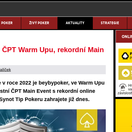
E POKER
ŽIVÝ POKER
AKTUALITY
STRATEGIE
ONLI
 ČPT Warm Upu, rekordní Main
alíček
 v roce 2022 je beybypoker, ve Warm Upu
Hr
va
ostní ČPT Main Event s rekordní online
závislost
Synot Tip Pokeru zahrajete již dnes.