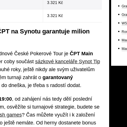
3.321 Kč
Gra
Gra
3.321 Kč
WS
PT na Synotu garantuje milion
Rom
Mar
Mar
dnové České Pokerové Tour je
ČPT Main
er coby součást
sázkové kanceláře Synot Tip
uhé roky, ještě nikdy ale svým uživatelům
ém turnaji zahrát o
garantovaný
 do dneška, je třeba s radostí dodat.
19:00
, od zahájení nás tedy dělí poslední
m, osvěžíte si turnajové strategie, budete se
ash games
? Čas můžete využít i k založení
ho ještě nemáte. Od herny dostanete bonus