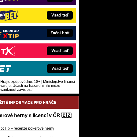
Vsaď teď
Začni hrát
Vsaď teď
Vsaď teď
Hrajte zodpovědně. 18+ | Ministerstvo financí
varuje: Účastí na hazardní hře může
vzniknout závislost!
ŽITÉ INFORMACE PRO HRÁČE
erové herny s licencí v ČR 🇨🇿
ot Tip – recenze pokerové herny