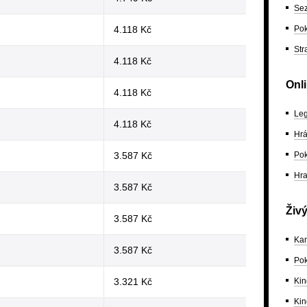
Sez
4.118 Kč
Pok
Str
4.118 Kč
Onl
4.118 Kč
Leg
4.118 Kč
Hrá
3.587 Kč
Pok
Hra
3.587 Kč
Živ
3.587 Kč
Kam
3.587 Kč
Pok
3.321 Kč
Kin
Kin