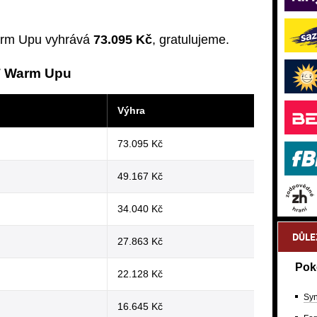
rm Upu vyhrává
73.095 Kč
, gratulujeme.
T Warm Upu
Výhra
73.095 Kč
49.167 Kč
34.040 Kč
DŮLE
27.863 Kč
Pok
22.128 Kč
Syn
16.645 Kč