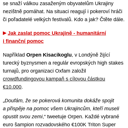
se snaží válkou zasaženým obyvatelům Ukrajiny
nezištně pomáhat. Na situaci reagují i pokeroví hráči
či pořadatelé velkých festivalů. Kdo a jak? Čtěte dále.
Jak zaslat pomoc Ukrajině - humanitární
i finanční pomoc
Například
Orpen Kisacikoglu
, v Londýně žijící
turecký byznysmen a regulár evropských high stakes
turnajů, pro organizaci Oxfam založil
crowdfundingovou kampaň s cílovou částkou
€10.000
.
„
Doufám, že se pokerová komunita dokáže spojit
a přispěje na pomoc všem Ukrajincům, kteří museli
opustit svou zemi
,“ tweetuje Orpen. Každé vybrané
euro šampion rozvadovského €100K Triton Super