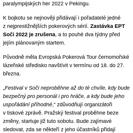
paralympijských her 2022 v Pekingu.
K bojkotu se nejnověji přidávají i pořadatelé jedné
z nejprestižnějších pokerových sérií.
Zastávka EPT
Soči 2022 je zrušena
, a to pouhé dva týdny před
jejím plánovaným startem.
Původně měla Evropská Pokerová Tour černomořské
lázeňské středisko navštívit v termínu od 18. do 27.
března.
„
Festival v Soči neproběhne až do té chvíle, kdy bude
bezpečný pro personál i pro hráče, a kdy bude jeho
uspořádání příhodné
,“ zdůvodňují organizátoři
v tiskové zprávě. Pražský festival proběhne beze
změny, startuje již tuto sobotu. Bude zajímavé
sledovat, zda se někteří z jeho účastníků přidají