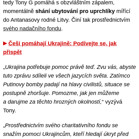
tedy Tony G pomáhá s obzvláštním zápalem,
momentálně
shání ubytování pro uprchlíky
mířící
do Antanasovy rodné Litvy. Činí tak prostřednictvím
svého nadačního fondu
.
Češi pomáhají Ukrajině: Podívejte se, jak
přispět
„
Ukrajina potřebuje pomoc právě teď. Zvu vás, abyste
tuto zprávu sdíleli ve všech jazycích světa. Zatímco
Putinovy bomby padají na hlavy civilistů, situace se
postupně zhoršuje. Pomozme, jak jen můžeme
a darujme za těchto hrozných okolností,
“ vyzývá
Tony.
„
Prostřednictvím svého charitativního fondu se
snažím pomoci Ukrajincům, kteří hledají úkryt před