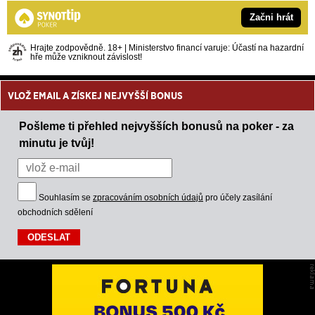
Začni hrát
Hrajte zodpovědně. 18+ | Ministerstvo financí varuje: Účastí na hazardní
hře může vzniknout závislost!
VLOŽ EMAIL A ZÍSKEJ NEJVYŠŠÍ BONUS
Pošleme ti přehled nejvyšších bonusů na poker - za
minutu je tvůj!
Souhlasím se
zpracováním osobních údajů
pro účely zasílání
obchodních sdělení