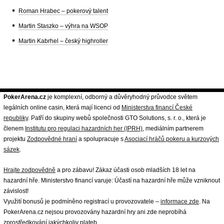
Roman Hrabec – pokerový talent
Martin Staszko – výhra na WSOP
Martin Kabrhel – český highroller
PokerArena.cz
je komplexní, odborný a důvěryhodný průvodce světem
legálních online casin, která mají licenci od
Ministerstva financí České
republiky
. Patří do skupiny webů společnosti GTO Solutions, s. r. o., která je
členem
Institutu pro regulaci hazardních her (IPRH)
, mediálním partnerem
projektu
Zodpovědné hraní
a spolupracuje s
Asociací hráčů pokeru a kurzových
sázek
.
Hrajte zodpovědně
a pro zábavu! Zákaz účasti osob mladších 18 let na
hazardní hře. Ministerstvo financí varuje: Účastí na hazardní hře může vzniknout
závislost!
Využití bonusů je podmíněno registrací u provozovatele –
informace zde
. Na
PokerArena.cz nejsou provozovány hazardní hry ani zde neprobíhá
zprostředkování jakýchkoliv plateb.