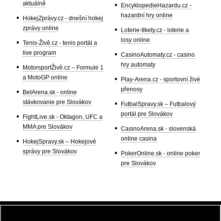
aktuálně
EncyklopedieHazardu.cz -
hazardní hry online
HokejZprávy.cz - dnešní hokej
zprávy online
Loterie-tikety.cz - loterie a
losy online
Tenis-Živě.cz - tenis portál a
live program
CasinoAutomaty.cz - casino
hry automaty
MotorsportŽivě.cz – Formule 1
a MotoGP online
Play-Arena.cz - sportovní živé
přenosy
BetArena.sk - online
stávkovanie pre Slovákov
FutbalSpravy.sk – Futbalový
portál pre Slovákov
FightLive.sk - Oktagon, UFC a
MMA pre Slovákov
CasinoArena.sk - slovenská
online casina
HokejSpravy.sk – Hokejové
správy pre Slovákov
PokerOnline.sk - online poker
pre Slovákov