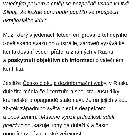
válečným peklem a chtějí se bezpečně usadit v Litvě.
Slibuji, že každé euro bude použito ve prospěch
ukrajinského lidu.
“
Muž, který v jedenácti letech emigroval z tehdejšího
Sovětského svazu do Austrálie, zároveň vyzývá ke
kontaktování všech přátel a známých v Rusku
a
poskytnutí objektivních informací
o válečném
konfliktu.
Jestliže
Česko blokuje dezinformační weby
, v Rusku
důležitá média čelí cenzuře a spousta Rusů díky
kremelské propagandě stále neví, že na jejich vládu
zbytek západního světa hledí s despektem
a opovržením. „
Musíme využít příležitosti sdělit
pravdu,
“ poukazuje Tony na důležitý a často
opomíjený názor ruské veřejnosti.