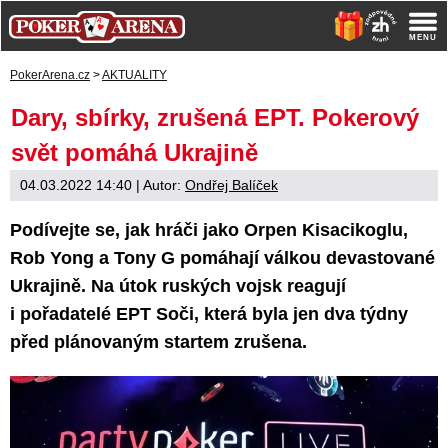
PokerArena.cz
>
AKTUALITY
Dary, sbírky, zrušená EPT. Pokerový
svět pomáhá Ukrajině
04.03.2022 14:40
| Autor:
Ondřej Balíček
Podívejte se, jak hráči jako Orpen Kisacikoglu,
Rob Yong a Tony G pomáhají válkou devastované
Ukrajině. Na útok ruských vojsk reagují
i pořadatelé EPT Soči, která byla jen dva týdny
před plánovaným startem zrušena.