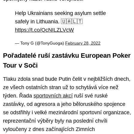
Help Ukrainians seeking asylum settle
safely in Lithuania. 🇺🇦🇱🇹
https://t.co/QcNILZLVcW
— Tony G (@TonyGuoga)
February 28, 2022
Pořadatelé ruší zastávku European Poker
Tour v Soči
Tlaku zdola snad bude Putin čelit v nejbližších dnech,
ze všech ostatních stran už to schytává více než
týden. Řada
sportovních akcí
ruší své ruské
zastávky, od agresora a jeho běloruského spojence
se odstřihly i velké mezinárodní sportovní organizace,
reprezentační výběry byly na poslední chvíli
vyloučeny z dnes začínajících Zimních