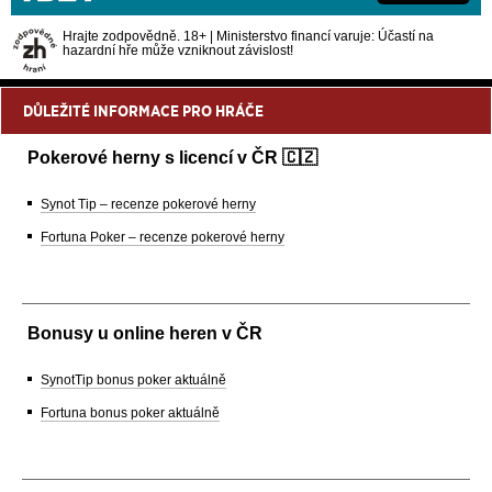
Hrajte zodpovědně. 18+ | Ministerstvo financí varuje: Účastí na
hazardní hře může vzniknout závislost!
DŮLEŽITÉ INFORMACE PRO HRÁČE
Pokerové herny s licencí v ČR 🇨🇿
Synot Tip – recenze pokerové herny
Fortuna Poker – recenze pokerové herny
Bonusy u online heren v ČR
SynotTip bonus poker aktuálně
Fortuna bonus poker aktuálně