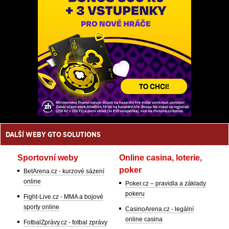
DALŠÍ WEBY GTO SOLUTIONS
Sportovní weby
Online casina, loterie,
poker
BetArena.cz - kurzové sázení
online
Poker.cz – pravidla a základy
pokeru
Fight-Live.cz - MMA a bojové
sporty online
CasinoArena.cz - legální
online casina
FotbalZprávy.cz - fotbal zprávy