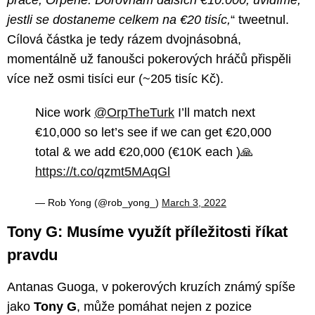
práce, Orpene. Dorovnám dalších €10.000, uvidíme,
jestli se dostaneme celkem na €20 tisíc,
“ tweetnul.
Cílová částka je tedy rázem dvojnásobná,
momentálně už fanoušci pokerových hráčů přispěli
více než osmi tisíci eur (~205 tisíc Kč).
Nice work
@OrpTheTurk
I’ll match next
€10,000 so let’s see if we can get €20,000
total & we add €20,000 (€10K each )🙏
https://t.co/qzmt5MAqGl
— Rob Yong (@rob_yong_)
March 3, 2022
Tony G: Musíme využít příležitosti říkat
pravdu
Antanas Guoga, v pokerových kruzích známý spíše
jako
Tony G
, může pomáhat nejen z pozice