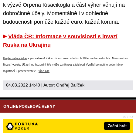
k výzvě Orpena Kisacikogla a část výher věnují na
dobročinné účely. Momentálně i v dohledné
budoucnosti pomůže každé euro, každá koruna.
Vláda ČR: Informace v souvislosti s invazí
Ruska na Ukrajinu
Hrajte zodpovědně
a pro zábavu! Zákaz účasti osob mladších 18 let na hazardní hře. Ministerstvo
financí varuje: Účastí na hazardní hře může vzniknout závislost! Využití bonusů je podmíněno
registrací u provozovatele -
více zde
.
04.03.2022 14:40
| Autor:
Ondřej Balíček
ONLINE POKEROVÉ HERNY
Začni hrát