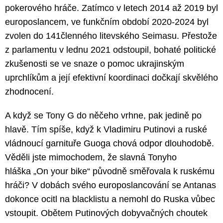
pokerového hráče. Zatímco v letech 2014 až 2019 byl
europoslancem, ve funkčním období 2020-2024 byl
zvolen do 141členného litevského Seimasu. Přestože
z parlamentu v lednu 2021 odstoupil, bohaté politické
zkušenosti se ve snaze o pomoc ukrajinským
uprchlíkům a její efektivní koordinaci dočkají skvělého
zhodnocení.
A když se Tony G do něčeho vrhne, pak jedině po
hlavě. Tím spíše, když k Vladimiru Putinovi a ruské
vládnoucí garnituře Guoga chová odpor dlouhodobě.
Věděli jste mimochodem, že slavná Tonyho
hláška „On your bike“ původně směřovala k ruskému
hráči? V dobách svého europoslancování se Antanas
dokonce ocitl na blacklistu a nemohl do Ruska vůbec
vstoupit. Obětem Putinových dobyvačných choutek