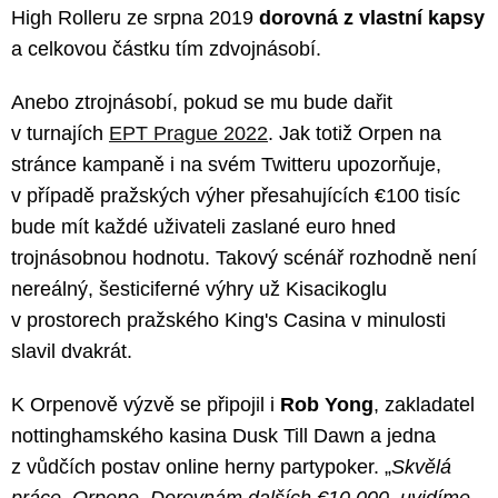
High Rolleru ze srpna 2019
dorovná z vlastní kapsy
a celkovou částku tím zdvojnásobí.
Anebo ztrojnásobí, pokud se mu bude dařit
v turnajích
EPT Prague 2022
. Jak totiž Orpen na
stránce kampaně i na svém Twitteru upozorňuje,
v případě pražských výher přesahujících €100 tisíc
bude mít každé uživateli zaslané euro hned
trojnásobnou hodnotu. Takový scénář rozhodně není
nereálný, šesticiferné výhry už Kisacikoglu
v prostorech pražského King's Casina v minulosti
slavil dvakrát.
K Orpenově výzvě se připojil i
Rob Yong
, zakladatel
nottinghamského kasina Dusk Till Dawn a jedna
z vůdčích postav online herny partypoker. „
Skvělá