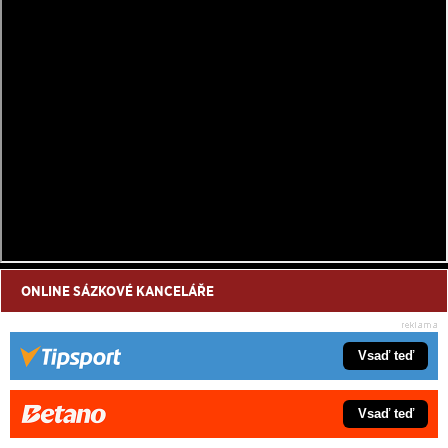
ONLINE SÁZKOVÉ KANCELÁŘE
Vsaď teď
Vsaď teď