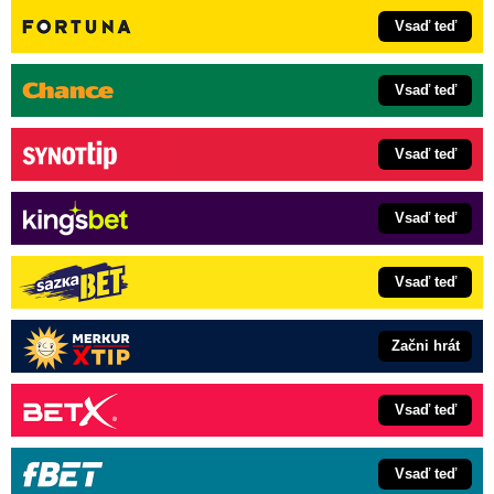
Vsaď teď
Vsaď teď
Vsaď teď
Vsaď teď
Vsaď teď
Začni hrát
Vsaď teď
Vsaď teď