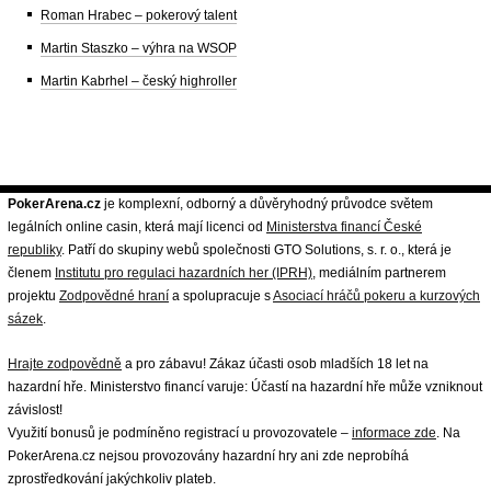
Roman Hrabec – pokerový talent
Martin Staszko – výhra na WSOP
Martin Kabrhel – český highroller
PokerArena.cz
je komplexní, odborný a důvěryhodný průvodce světem
legálních online casin, která mají licenci od
Ministerstva financí České
republiky
. Patří do skupiny webů společnosti GTO Solutions, s. r. o., která je
členem
Institutu pro regulaci hazardních her (IPRH)
, mediálním partnerem
projektu
Zodpovědné hraní
a spolupracuje s
Asociací hráčů pokeru a kurzových
sázek
.
Hrajte zodpovědně
a pro zábavu! Zákaz účasti osob mladších 18 let na
hazardní hře. Ministerstvo financí varuje: Účastí na hazardní hře může vzniknout
závislost!
Využití bonusů je podmíněno registrací u provozovatele –
informace zde
. Na
PokerArena.cz nejsou provozovány hazardní hry ani zde neprobíhá
zprostředkování jakýchkoliv plateb.