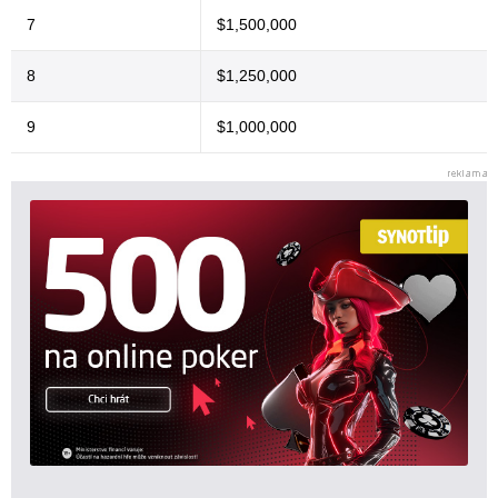
7
$1,500,000
8
$1,250,000
9
$1,000,000