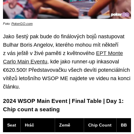
Foto:
PokerGO.com
Jako šestý pak bude do finálových bojů nastupovat
Bulhar Boris Angelov, kterého mohou mít někteří
z vás ještě v živé paměti z květnového
EPT Monte
Carlo Main Eventu
, kde jako runner-up inkasoval
€620.500! Představovačku všech devíti potenciálních
vítězů letošního WSOP ME najdete ve videu na konci
článku.
2024 WSOP Main Event | Final Table | Day 1:
Chip count a seating
Seat
Hráč
Země
Chip Count
BB