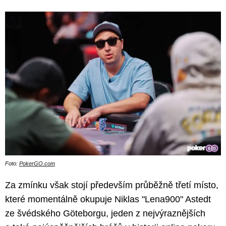
Foto:
PokerGO.com
Za zmínku však stojí především průběžně třetí místo,
které momentálně okupuje Niklas "Lena900" Astedt
ze švédského Göteborgu, jeden z nejvýraznějších