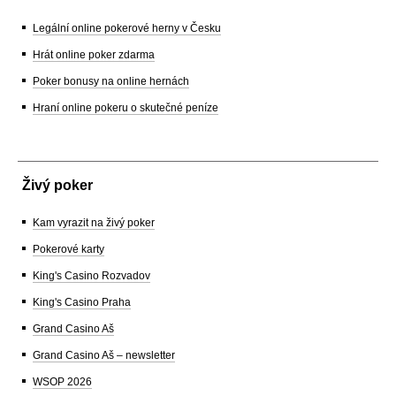
Legální online pokerové herny v Česku
Hrát online poker zdarma
Poker bonusy na online hernách
Hraní online pokeru o skutečné peníze
Živý poker
Kam vyrazit na živý poker
Pokerové karty
King's Casino Rozvadov
King's Casino Praha
Grand Casino Aš
Grand Casino Aš – newsletter
WSOP 2026