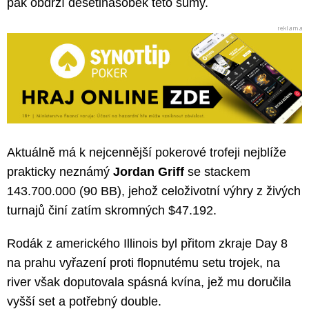
pak obdrží desetinásobek této sumy.
Aktuálně má k nejcennější pokerové trofeji nejblíže
prakticky neznámý
Jordan Griff
se stackem
143.700.000 (90 BB), jehož celoživotní výhry z živých
turnajů činí zatím skromných $47.192.
Rodák z amerického Illinois byl přitom zkraje Day 8
na prahu vyřazení proti flopnutému setu trojek, na
river však doputovala spásná kvína, jež mu doručila
vyšší set a potřebný double.