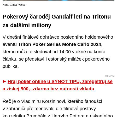
Foto: Triton Poker
Pokerový čaroděj Gandalf letí na Tritonu
za dalšími miliony
V dnešní finálové dohrávce posledního holdemového
eventu
Triton Poker Series Monte Carlo 2024
,
kterou můžete sledovat od 14:00 v okně na konci
článku, se představí i estonský miláček pokerového
publika.
Hraj poker online u SYNOT TIPU, zaregistruj se
a získej 500,- zdarma bez nutnosti vkladu
Řeč je o Vladimiru Korzininovi, kterého fanoušci
v zahraničí přejmenovali, dle filmové postavy
kouzelníka Brumbála z Harryho Pottera a riskantního