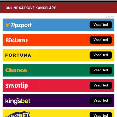
ONLINE SÁZKOVÉ KANCELÁŘE
Vsaď teď
Vsaď teď
Vsaď teď
Vsaď teď
Vsaď teď
Vsaď teď
Vsaď teď