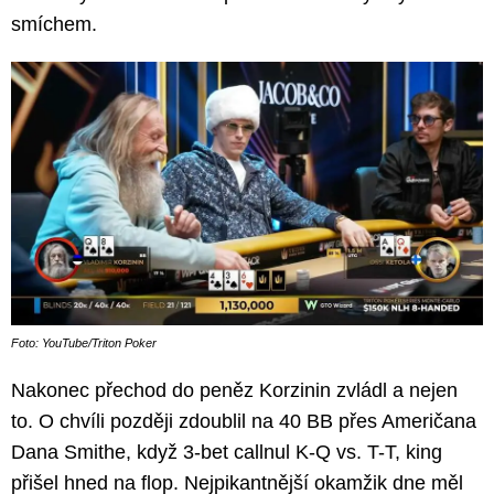
smíchem.
Foto: YouTube/Triton Poker
Nakonec přechod do peněz Korzinin zvládl a nejen
to. O chvíli později zdoublil na 40 BB přes Američana
Dana Smithe, když 3-bet callnul K-Q vs. T-T, king
přišel hned na flop. Nejpikantnější okamžik dne měl