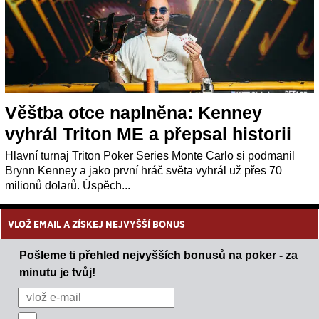
Věštba otce naplněna: Kenney
vyhrál Triton ME a přepsal historii
Hlavní turnaj Triton Poker Series Monte Carlo si podmanil
Brynn Kenney a jako první hráč světa vyhrál už přes 70
milionů dolarů. Úspěch...
VLOŽ EMAIL A ZÍSKEJ NEJVYŠŠÍ BONUS
Pošleme ti přehled nejvyšších bonusů na poker - za
minutu je tvůj!