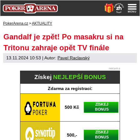
PokerArena.cz
>
AKTUALITY
Gandalf je zpět! Po masakru si na
Tritonu zahraje opět TV finále
13.11.2024 10:53
| Autor:
Pavel Raclavský
Získej
NEJLEPŠÍ BONUS
Zdarma za registraci:
ZÍSKEJ
500 Kč
BONUS
ZÍSKEJ
500,-
BONUS