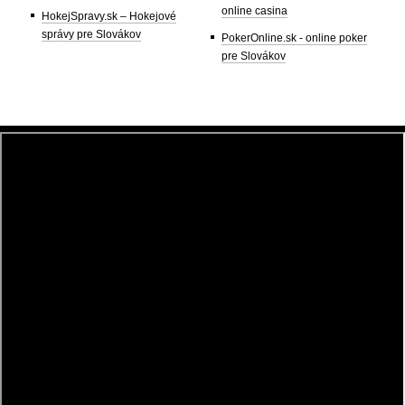
online casina
HokejSpravy.sk – Hokejové
správy pre Slovákov
PokerOnline.sk - online poker
pre Slovákov