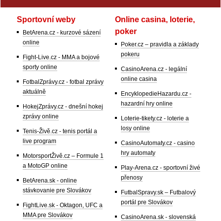
Sportovní weby
Online casina, loterie,
poker
BetArena.cz - kurzové sázení
online
Poker.cz – pravidla a základy
pokeru
Fight-Live.cz - MMA a bojové
sporty online
CasinoArena.cz - legální
online casina
FotbalZprávy.cz - fotbal zprávy
aktuálně
EncyklopedieHazardu.cz -
hazardní hry online
HokejZprávy.cz - dnešní hokej
zprávy online
Loterie-tikety.cz - loterie a
losy online
Tenis-Živě.cz - tenis portál a
live program
CasinoAutomaty.cz - casino
hry automaty
MotorsportŽivě.cz – Formule 1
a MotoGP online
Play-Arena.cz - sportovní živé
přenosy
BetArena.sk - online
stávkovanie pre Slovákov
FutbalSpravy.sk – Futbalový
portál pre Slovákov
FightLive.sk - Oktagon, UFC a
MMA pre Slovákov
CasinoArena.sk - slovenská