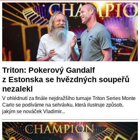
Triton: Pokerový Gandalf
z Estonska se hvězdných soupeřů
nezalekl
V ohlédnutí za finále nejdražšího turnaje Triton Series Monte
Carlo se podíváme na sehrávku, která ilustruje způsob,
jakým se nováček Vladimir...