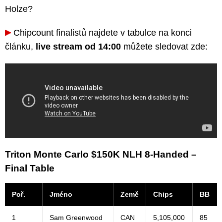
Holze?
Chipcount finalistů najdete v tabulce na konci
článku,
live stream od 14:00
můžete sledovat zde:
Triton Monte Carlo $150K NLH 8-Handed –
Final Table
Poř.
Jméno
Země
Chips
BB
1
Sam Greenwood
CAN
5,105,000
85