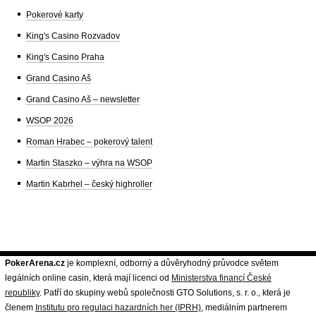
Pokerové karty
King's Casino Rozvadov
King's Casino Praha
Grand Casino Aš
Grand Casino Aš – newsletter
WSOP 2026
Roman Hrabec – pokerový talent
Martin Staszko – výhra na WSOP
Martin Kabrhel – český highroller
PokerArena.cz
je komplexní, odborný a důvěryhodný průvodce světem
legálních online casin, která mají licenci od
Ministerstva financí České
republiky
. Patří do skupiny webů společnosti GTO Solutions, s. r. o., která je
členem
Institutu pro regulaci hazardních her (IPRH)
, mediálním partnerem