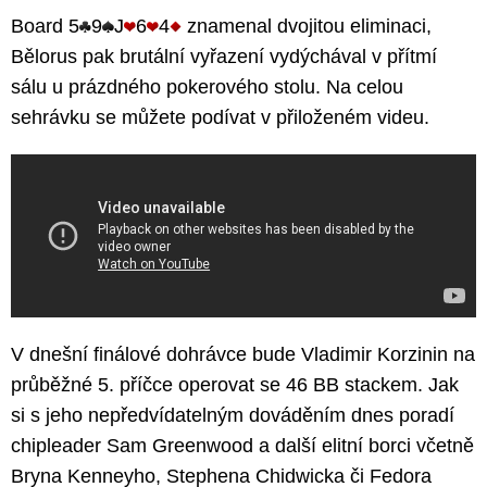
Board 5
9
J
6
4
znamenal dvojitou eliminaci,
Bělorus pak brutální vyřazení vydýchával v přítmí
sálu u prázdného pokerového stolu. Na celou
sehrávku se můžete podívat v přiloženém videu.
V dnešní finálové dohrávce bude Vladimir Korzinin na
průběžné 5. příčce operovat se 46 BB stackem. Jak
si s jeho nepředvídatelným dováděním dnes poradí
chipleader Sam Greenwood a další elitní borci včetně
Bryna Kenneyho, Stephena Chidwicka či Fedora