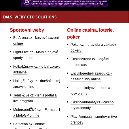
DALŠÍ WEBY GTO SOLUTIONS
Sportovní weby
Online casina, loterie,
poker
BetArena.cz - kurzové sázení
online
Poker.cz – pravidla a základy
pokeru
Fight-Live.cz - MMA a bojové
sporty online
CasinoArena.cz - legální
online casina
FotbalZprávy.cz - fotbal zprávy
aktuálně
EncyklopedieHazardu.cz -
hazardní hry online
HokejZprávy.cz - dnešní hokej
zprávy online
Loterie-tikety.cz - loterie a
losy online
Tenis-Živě.cz - tenis portál a
live program
CasinoAutomaty.cz - casino
hry automaty
MotorsportŽivě.cz – Formule 1
a MotoGP online
Play-Arena.cz - sportovní živé
přenosy
BetArena.sk - online