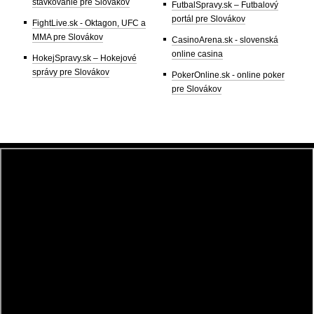
stávkovanie pre Slovákov
FutbalSpravy.sk – Futbalový
portál pre Slovákov
FightLive.sk - Oktagon, UFC a
MMA pre Slovákov
CasinoArena.sk - slovenská
online casina
HokejSpravy.sk – Hokejové
správy pre Slovákov
PokerOnline.sk - online poker
pre Slovákov