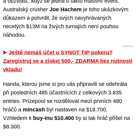
a obzvlášť, když se jedná o takto masivní event.
Australský crusher
Joe Hachem
je toho ukázkovým
důkazem a potvrdil, že svých navyhrávaných
necelých $13M na živých turnajích není pouhou
náhodou.
Ještě nemáš účet u SYNOT TIP pokeru?
Zaregistruj se a získej 500,- ZDARMA bez nutnosti
vkladu!
Handa, kterou jsme si pro vás připravili se odehrála
při posledních 485 účastnících z celkových 3.835
entries. Prizepool se rozděloval mezi prvních 480
hráčů a
mincash
byl nastaven na $18.700.
Vzhledem k
buy-inu $10.400
by si tak hráč přišel na
$8.300.