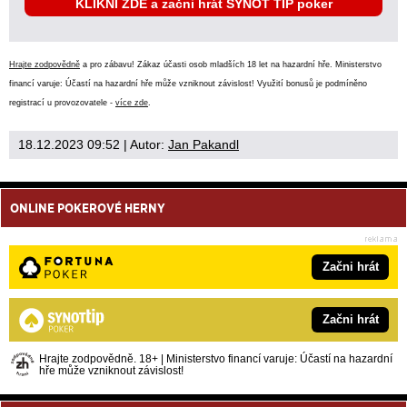
KLIKNI ZDE a začni hrát SYNOT TIP poker
Hrajte zodpovědně
a pro zábavu! Zákaz účasti osob mladších 18 let na hazardní hře. Ministerstvo
financí varuje: Účastí na hazardní hře může vzniknout závislost! Využití bonusů je podmíněno
registrací u provozovatele -
více zde
.
18.12.2023 09:52
| Autor:
Jan Pakandl
ONLINE POKEROVÉ HERNY
Začni hrát
Začni hrát
Hrajte zodpovědně. 18+ | Ministerstvo financí varuje: Účastí na hazardní
hře může vzniknout závislost!