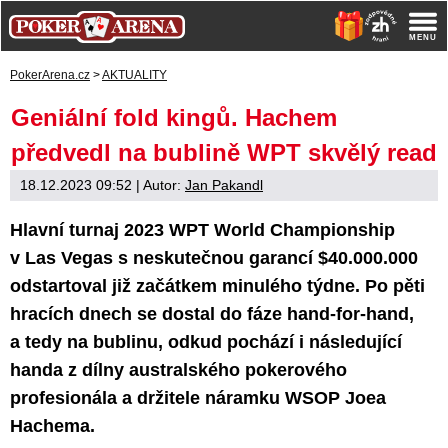
PokerArena.cz
>
AKTUALITY
Geniální fold kingů. Hachem
předvedl na bublině WPT skvělý read
18.12.2023 09:52
| Autor:
Jan Pakandl
Hlavní turnaj 2023 WPT World Championship
v Las Vegas s neskutečnou garancí $40.000.000
odstartoval již začátkem minulého týdne. Po pěti
hracích dnech se dostal do fáze hand-for-hand,
a tedy na bublinu, odkud pochází i následující
handa z dílny australského pokerového
profesionála a držitele náramku WSOP Joea
Hachema.