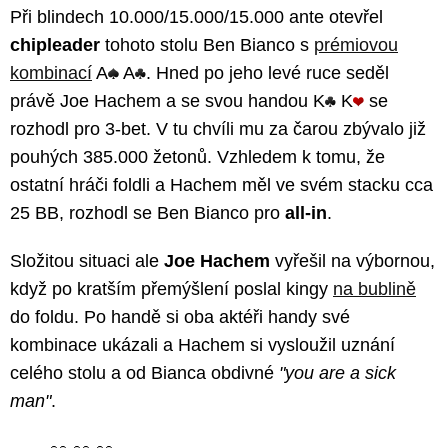
Při blindech 10.000/15.000/15.000 ante otevřel
chipleader
tohoto stolu Ben Bianco s
prémiovou
kombinací
A
A
. Hned po jeho levé ruce seděl
právě Joe Hachem a se svou handou K
K
se
rozhodl pro 3-bet. V tu chvíli mu za čarou zbývalo již
pouhých 385.000 žetonů. Vzhledem k tomu, že
ostatní hráči foldli a Hachem měl ve svém stacku cca
25 BB, rozhodl se Ben Bianco pro
all-in
.
Složitou situaci ale
Joe Hachem
vyřešil na výbornou,
když po kratším přemýšlení poslal kingy
na bublině
do foldu. Po handě si oba aktéři handy své
kombinace ukázali a Hachem si vysloužil uznání
celého stolu a od Bianca obdivné
"you are a sick
man"
.