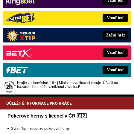
Vsaď teď
Vsaď teď
Začni hrát
Vsaď teď
Vsaď teď
Hrajte zodpovědně. 18+ | Ministerstvo financí varuje: Účastí na
hazardní hře může vzniknout závislost!
DŮLEŽITÉ INFORMACE PRO HRÁČE
Pokerové herny s licencí v ČR 🇨🇿
Synot Tip – recenze pokerové herny