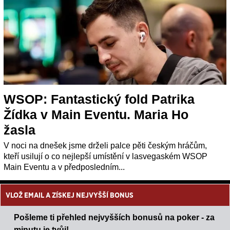
WSOP: Fantastický fold Patrika
Žídka v Main Eventu. Maria Ho
žasla
V noci na dnešek jsme drželi palce pěti českým hráčům,
kteří usilují o co nejlepší umístění v lasvegaském WSOP
Main Eventu a v předposledním...
VLOŽ EMAIL A ZÍSKEJ NEJVYŠŠÍ BONUS
Pošleme ti přehled nejvyšších bonusů na poker - za
minutu je tvůj!