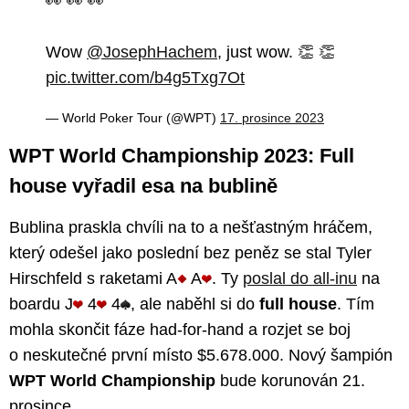
👀 👀 👀
Wow
@JosephHachem
, just wow. 👏 👏
pic.twitter.com/b4g5Txg7Ot
— World Poker Tour (@WPT)
17. prosince 2023
WPT World Championship 2023: Full
house vyřadil esa na bublině
Bublina praskla chvíli na to a nešťastným hráčem,
který odešel jako poslední bez peněz se stal Tyler
Hirschfeld s raketami A
A
. Ty
poslal do all-inu
na
boardu J
4
4
, ale naběhl si do
full house
. Tím
mohla skončit fáze had-for-hand a rozjet se boj
o neskutečné první místo $5.678.000. Nový šampión
WPT World Championship
bude korunován 21.
prosince.