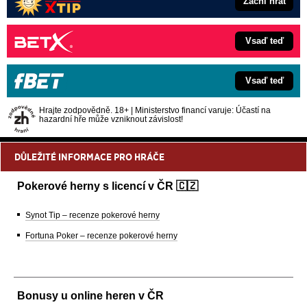
Začni hrát
Vsaď teď
Vsaď teď
Hrajte zodpovědně. 18+ | Ministerstvo financí varuje: Účastí na
hazardní hře může vzniknout závislost!
DŮLEŽITÉ INFORMACE PRO HRÁČE
Pokerové herny s licencí v ČR 🇨🇿
Synot Tip – recenze pokerové herny
Fortuna Poker – recenze pokerové herny
Bonusy u online heren v ČR