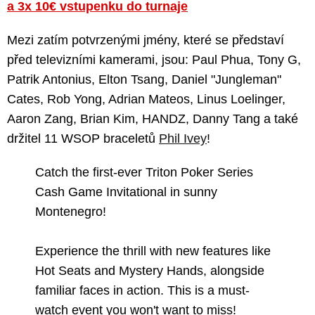
a 3x 10€ vstupenku do turnaje
Mezi zatím potvrzenými jmény, které se představí
před televizními kamerami, jsou: Paul Phua, Tony G,
Patrik Antonius, Elton Tsang, Daniel "Jungleman"
Cates, Rob Yong, Adrian Mateos, Linus Loelinger,
Aaron Zang, Brian Kim, HANDZ, Danny Tang a také
držitel 11 WSOP braceletů
Phil Ivey
!
Catch the first-ever Triton Poker Series
Cash Game Invitational in sunny
Montenegro!
Experience the thrill with new features like
Hot Seats and Mystery Hands, alongside
familiar faces in action. This is a must-
watch event you won't want to miss!