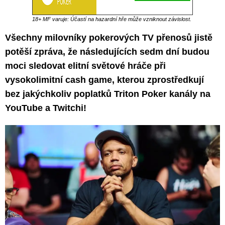
18+ MF varuje: Účastí na hazardní hře může vzniknout závislost.
Všechny milovníky pokerových TV přenosů jistě
potěší zpráva, že následujících sedm dní budou
moci sledovat elitní světové hráče při
vysokolimitní cash game, kterou zprostředkují
bez jakýchkoliv poplatků Triton Poker kanály na
YouTube a Twitchi!