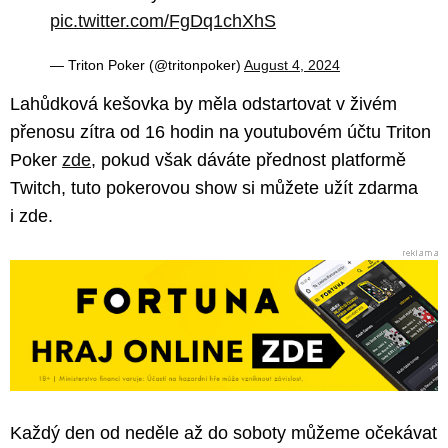
pic.twitter.com/FgDq1chXhS
— Triton Poker (@tritonpoker)
August 4, 2024
Lahůdková kešovka by měla odstartovat v živém
přenosu zítra od 16 hodin na youtubovém účtu Triton
Poker
zde
, pokud však dáváte přednost platformě
Twitch, tuto pokerovou show si můžete užít zdarma
i zde.
Každý den od neděle až do soboty můžeme očekávat