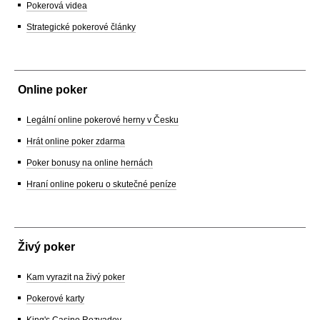
Pokerová videa
Strategické pokerové články
Online poker
Legální online pokerové herny v Česku
Hrát online poker zdarma
Poker bonusy na online hernách
Hraní online pokeru o skutečné peníze
Živý poker
Kam vyrazit na živý poker
Pokerové karty