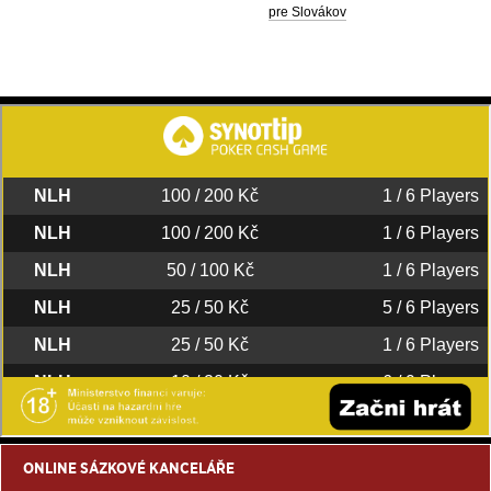
pre Slovákov
ONLINE SÁZKOVÉ KANCELÁŘE