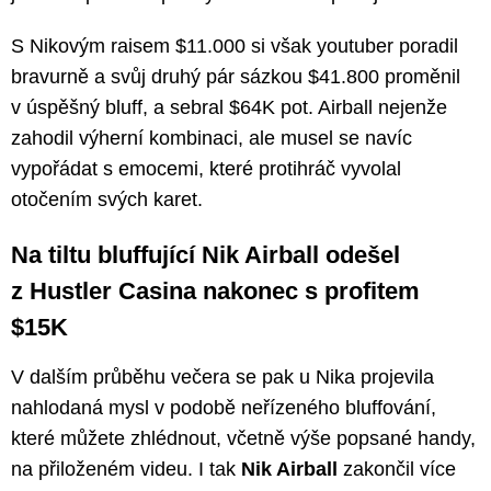
S Nikovým raisem $11.000 si však youtuber poradil
bravurně a svůj druhý pár sázkou $41.800 proměnil
v úspěšný bluff, a sebral $64K pot. Airball nejenže
zahodil výherní kombinaci, ale musel se navíc
vypořádat s emocemi, které protihráč vyvolal
otočením svých karet.
Na tiltu bluffující Nik Airball odešel
z Hustler Casina nakonec s profitem
$15K
V dalším průběhu večera se pak u Nika projevila
nahlodaná mysl v podobě neřízeného bluffování,
které můžete zhlédnout, včetně výše popsané handy,
na přiloženém videu. I tak
Nik Airball
zakončil více