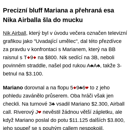
Precizní bluff Mariana a přehraná esa
Nika Airballa šla do mucku
Nik Airball
, který byl v úvodu večera označen televizní
grafikou jako "Uvadající umělec", dal této přezdívce
za pravdu v konfrontaci s Marianem, který na BB
raisnul s T
9
na $800. Nik sedící na 3B, neboli
povinném straddle, našel pod rukou A
A
, takže 3-
betnul na $3.100.
Mariano
dorovnal a na flopu 5
9
6
to z jeho
pohledu zavánělo průserem. Oba hráči však jen
checkli. Na turnové 3
vsadil Mariano $2.300, Airball
call. Riverový J
nevěstil žádnou větší zápletku, ale
když Mariano poslal do potu $11.125 dalších $3.800,
jeho soupeř se s pouhým callem nespokojil.