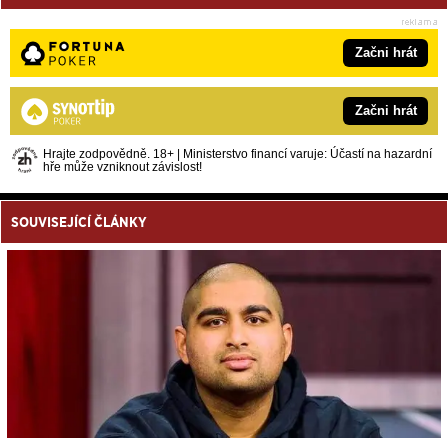
Začni hrát
Začni hrát
Hrajte zodpovědně. 18+ | Ministerstvo financí varuje: Účastí na hazardní
hře může vzniknout závislost!
SOUVISEJÍCÍ ČLÁNKY