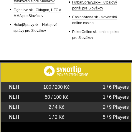
stávkovanie pre Slovákov
FutbalSpravy.sk – Futbalový
portál pre Slovákov
FightLive.sk - Oktagon, UFC a
MMA pre Slovákov
CasinoArena.sk - slovenská
online casina
HokejSpravy.sk – Hokejové
správy pre Slovákov
PokerOnline.sk - online poker
pre Slovákov