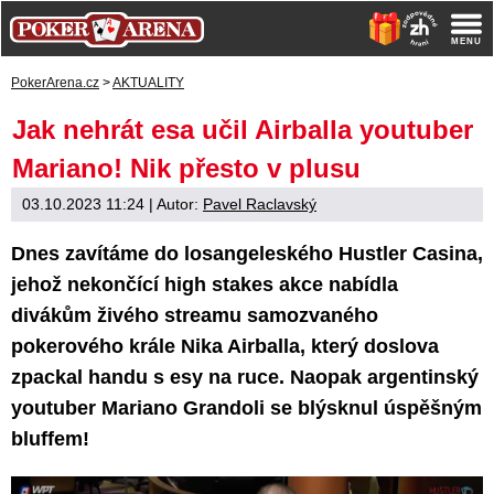
PokerArena.cz
>
AKTUALITY
Jak nehrát esa učil Airballa youtuber
Mariano! Nik přesto v plusu
03.10.2023 11:24
| Autor:
Pavel Raclavský
Dnes zavítáme do losangeleského Hustler Casina,
jehož nekončící high stakes akce nabídla
divákům živého streamu samozvaného
pokerového krále Nika Airballa, který doslova
zpackal handu s esy na ruce. Naopak argentinský
youtuber Mariano Grandoli se blýsknul úspěšným
bluffem!