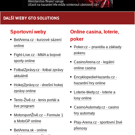
DALŠÍ WEBY GTO SOLUTIONS
Sportovní weby
Online casina, loterie,
poker
BetArena.cz - kurzové sázení
online
Poker.cz – pravidla a základy
pokeru
Fight-Live.cz - MMA a bojové
sporty online
CasinoArena.cz - legální
online casina
FotbalZprávy.cz - fotbal zprávy
aktuálně
EncyklopedieHazardu.cz -
hazardní hry online
HokejZprávy.cz - dnešní hokej
zprávy online
Loterie-tikety.cz - loterie a
losy online
Tenis-Živě.cz - tenis portál a
live program
CasinoAutomaty.cz - casino
hry automaty
MotorsportŽivě.cz – Formule 1
a MotoGP online
Play-Arena.cz - sportovní živé
přenosy
BetArena.sk - online