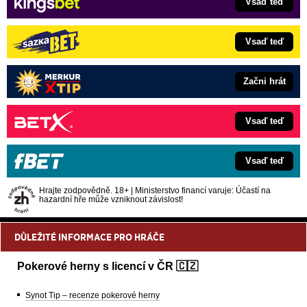
Vsaď teď
Vsaď teď
Začni hrát
Vsaď teď
Vsaď teď
Hrajte zodpovědně. 18+ | Ministerstvo financí varuje: Účastí na
hazardní hře může vzniknout závislost!
DŮLEŽITÉ INFORMACE PRO HRÁČE
Pokerové herny s licencí v ČR 🇨🇿
Synot Tip – recenze pokerové herny