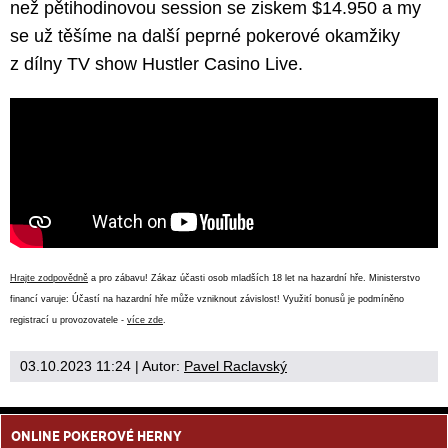
než pětihodinovou session se ziskem $14.950 a my
se už těšíme na další peprné pokerové okamžiky
z dílny TV show Hustler Casino Live.
Hrajte zodpovědně
a pro zábavu! Zákaz účasti osob mladších 18 let na hazardní hře. Ministerstvo
financí varuje: Účastí na hazardní hře může vzniknout závislost! Využití bonusů je podmíněno
registrací u provozovatele -
více zde
.
03.10.2023 11:24
| Autor:
Pavel Raclavský
ONLINE POKEROVÉ HERNY