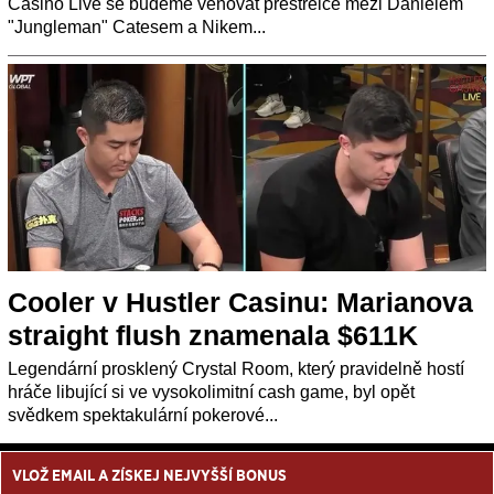
Casino Live se budeme věnovat přestřelce mezi Danielem
"Jungleman" Catesem a Nikem...
Cooler v Hustler Casinu: Marianova
straight flush znamenala $611K
Legendární prosklený Crystal Room, který pravidelně hostí
hráče libující si ve vysokolimitní cash game, byl opět
svědkem spektakulární pokerové...
VLOŽ EMAIL A ZÍSKEJ NEJVYŠŠÍ BONUS