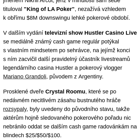
jménem Nikhil Arcot, jenž v minulosti sám sebe
tituloval
"King of LA Poker"
, nezažívá vzhledem
k obřímu $8M downswingu lehké pokerové období.
V dalším vydání
televizní show Hustler Casino Live
se mediálně známý cash game regulár potýkal
s vlastním mindsetem po sehrávce, na jejímž konci
s ním zacvičil další pravidelný účastník livestreamů
legendárního casina Hustler a pokerový vlogger
Mariano Grandoli
, původem z Argentiny.
Prosklené dveře
Crystal Roomu
, které se po
nedávném necitlivém zásahu bustnutého hráče
rozsypaly
, byly uvedeny do původního stavu, takže
aktérům hojně sledovaného pokerového pořadu nic
nebránilo oddat se dalším cash game radovánkám na
blindech $25/$50/$100.