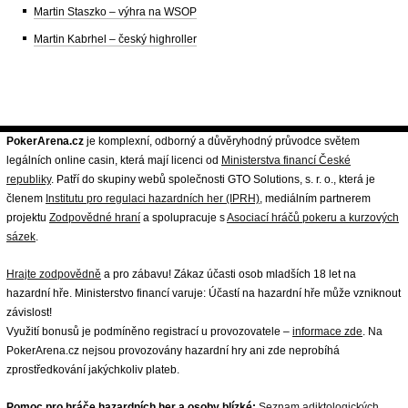
Martin Staszko – výhra na WSOP
Martin Kabrhel – český highroller
PokerArena.cz
je komplexní, odborný a důvěryhodný průvodce světem
legálních online casin, která mají licenci od
Ministerstva financí České
republiky
. Patří do skupiny webů společnosti GTO Solutions, s. r. o., která je
členem
Institutu pro regulaci hazardních her (IPRH)
, mediálním partnerem
projektu
Zodpovědné hraní
a spolupracuje s
Asociací hráčů pokeru a kurzových
sázek
.
Hrajte zodpovědně
a pro zábavu! Zákaz účasti osob mladších 18 let na
hazardní hře. Ministerstvo financí varuje: Účastí na hazardní hře může vzniknout
závislost!
Využití bonusů je podmíněno registrací u provozovatele –
informace zde
. Na
PokerArena.cz nejsou provozovány hazardní hry ani zde neprobíhá
zprostředkování jakýchkoliv plateb.
Pomoc pro hráče hazardních her a osoby blízké:
Seznam adiktologických