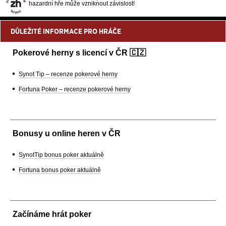
hazardní hře může vzniknout závislost!
DŮLEŽITÉ INFORMACE PRO HRÁČE
Pokerové herny s licencí v ČR 🇨🇿
Synot Tip – recenze pokerové herny
Fortuna Poker – recenze pokerové herny
Bonusy u online heren v ČR
SynotTip bonus poker aktuálně
Fortuna bonus poker aktuálně
Začínáme hrát poker