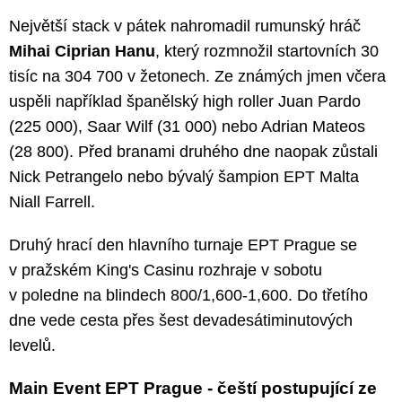
Největší stack v pátek nahromadil rumunský hráč
Mihai Ciprian Hanu
, který rozmnožil startovních 30
tisíc na 304 700 v žetonech. Ze známých jmen včera
uspěli například španělský high roller Juan Pardo
(225 000), Saar Wilf (31 000) nebo Adrian Mateos
(28 800). Před branami druhého dne naopak zůstali
Nick Petrangelo nebo bývalý šampion EPT Malta
Niall Farrell.
Druhý hrací den hlavního turnaje EPT Prague se
v pražském King's Casinu rozhraje v sobotu
v poledne na blindech 800/1,600-1,600. Do třetího
dne vede cesta přes šest devadesátiminutových
levelů.
Main Event EPT Prague - čeští postupující ze