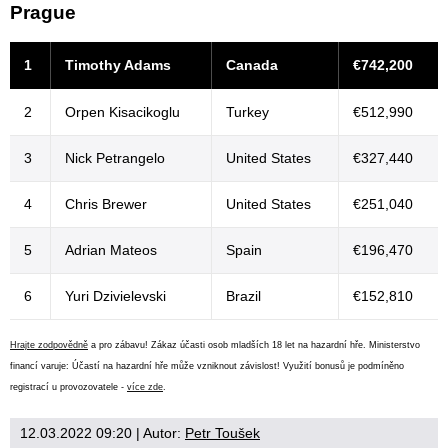
Prague
1
Timothy Adams
Canada
€742,200
2
Orpen Kisacikoglu
Turkey
€512,990
3
Nick Petrangelo
United States
€327,440
4
Chris Brewer
United States
€251,040
5
Adrian Mateos
Spain
€196,470
6
Yuri Dzivielevski
Brazil
€152,810
Hrajte zodpovědně
a pro zábavu! Zákaz účasti osob mladších 18 let na hazardní hře. Ministerstvo
financí varuje: Účastí na hazardní hře může vzniknout závislost! Využití bonusů je podmíněno
registrací u provozovatele -
více zde
.
12.03.2022 09:20
| Autor:
Petr Toušek