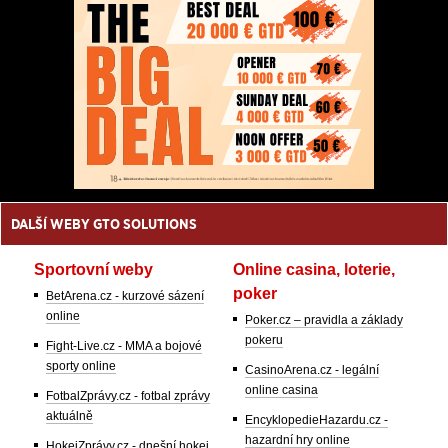
DALŠÍ WEBY GTO SOLUTIONS
Sportovní weby
Online casina, loterie,
poker
BetArena.cz - kurzové sázení
online
Poker.cz – pravidla a základy
pokeru
Fight-Live.cz - MMA a bojové
sporty online
CasinoArena.cz - legální
online casina
FotbalZprávy.cz - fotbal zprávy
aktuálně
EncyklopedieHazardu.cz -
hazardní hry online
HokejZprávy.cz - dnešní hokej