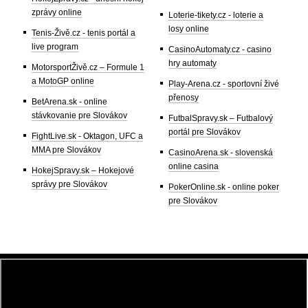
zprávy online
Loterie-tikety.cz - loterie a
losy online
Tenis-Živě.cz - tenis portál a
live program
CasinoAutomaty.cz - casino
hry automaty
MotorsportŽivě.cz – Formule 1
a MotoGP online
Play-Arena.cz - sportovní živé
přenosy
BetArena.sk - online
stávkovanie pre Slovákov
FutbalSpravy.sk – Futbalový
portál pre Slovákov
FightLive.sk - Oktagon, UFC a
MMA pre Slovákov
CasinoArena.sk - slovenská
online casina
HokejSpravy.sk – Hokejové
správy pre Slovákov
PokerOnline.sk - online poker
pre Slovákov