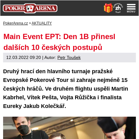
PokerArena.cz
>
AKTUALITY
Main Event EPT: Den 1B přinesl
dalších 10 českých postupů
12.03.2022 09:20
| Autor:
Petr Toušek
Druhý hrací den hlavního turnaje pražské
Evropské Pokerové Tour si zahraje nejméně 15
českých hráčů. Ve druhém flightu uspěli Martin
Kabrhel, Vítek Pešta, Vojta Růžička i finalista
Eureky Jakub Kolečkář.