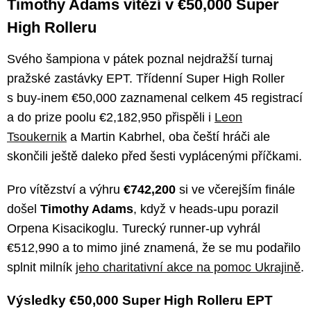
Timothy Adams vítězí v €50,000 Super
High Rolleru
Svého šampiona v pátek poznal nejdražší turnaj
pražské zastávky EPT. Třídenní Super High Roller
s buy-inem €50,000 zaznamenal celkem 45 registrací
a do prize poolu €2,182,950 přispěli i
Leon
Tsoukernik
a Martin Kabrhel, oba čeští hráči ale
skončili ještě daleko před šesti vyplácenými příčkami.
Pro vítězství a výhru
€742,200
si ve včerejším finále
došel
Timothy Adams
, když v heads-upu porazil
Orpena Kisacikoglu. Turecký runner-up vyhrál
€512,990 a to mimo jiné znamená, že se mu podařilo
splnit milník
jeho charitativní akce na pomoc Ukrajině
.
Výsledky €50,000 Super High Rolleru EPT