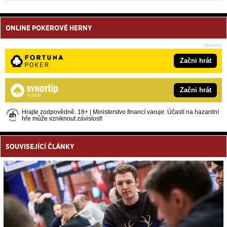
ONLINE POKEROVÉ HERNY
Začni hrát
Začni hrát
Hrajte zodpovědně. 18+ | Ministerstvo financí varuje: Účastí na hazardní
hře může vzniknout závislost!
SOUVISEJÍCÍ ČLÁNKY