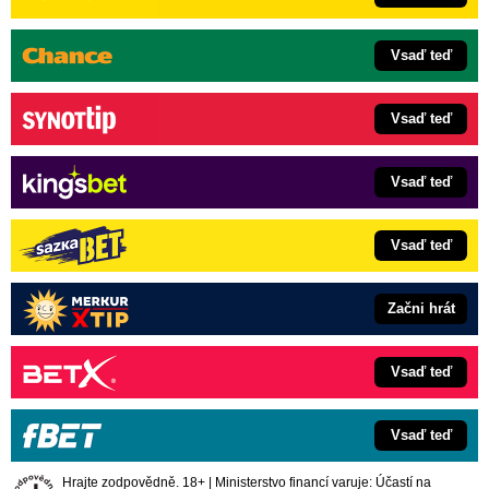
Vsaď teď
Vsaď teď
Vsaď teď
Vsaď teď
Začni hrát
Vsaď teď
Vsaď teď
Hrajte zodpovědně. 18+ | Ministerstvo financí varuje: Účastí na