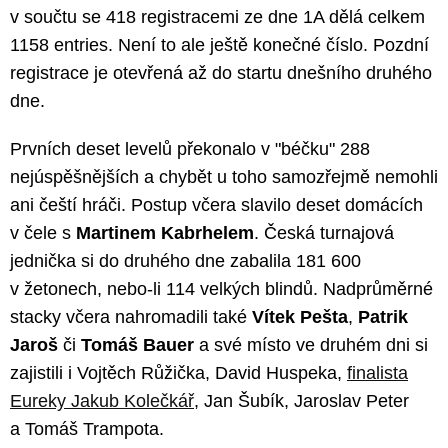
v součtu se 418 registracemi ze dne 1A dělá celkem
1158 entries. Není to ale ještě konečné číslo. Pozdní
registrace je otevřená až do startu dnešního druhého
dne.
Prvních deset levelů překonalo v "béčku" 288
nejúspěšnějších a chybět u toho samozřejmě nemohli
ani čeští hráči. Postup včera slavilo deset domácích
v čele s
Martinem Kabrhelem
. Česká turnajová
jednička si do druhého dne zabalila 181 600
v žetonech, nebo-li 114 velkých blindů. Nadprůměrné
stacky včera nahromadili také
Vítek Pešta
,
Patrik
Jaroš
či
Tomáš Bauer
a své místo ve druhém dni si
zajistili i Vojtěch Růžička, David Huspeka,
finalista
Eureky Jakub Kolečkář
, Jan Šubík, Jaroslav Peter
a Tomáš Trampota.