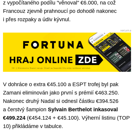
z vypočítaného podílu "věnoval" €6.000, na což
Francouz zjevně prahnoucí po dohodě nakonec
i přes rozpaky a údiv kývnul.
V dohráce o extra €45.100 a ESPT trofej byl pak
Zamani eliminován jako první s prémií €463.250.
Nakonec druhý Nadal si odnesl částku €394.526
a čerstvý šampion
Sylvain Berthelot inkasoval
€499.224
(€454.124 + €45.100). Výherní listinu (TOP
10) přikládáme v tabulce.