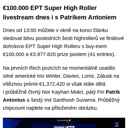
€100.000 EPT Super High Roller
livestream dnes i s Patrikem Antoniem
Dnes od 13:00 můžete v okně na konci článku
sledovat bitvu posledních šesti highrollerů ve finálové
dohrávce EPT Super High Rolleru s buy-inem
€100.000 a €3.977.820 prize poolem (41 entries).
Na prvních třech pozicích se momentálně usadilo
silné americké trio Winter, Davies, Lonis. Zálusk na
vítěznou prémii €1,372,420 si však stále dělá
i průběžně čtvrtý Nor Kayhan Mokri, pátý Fin
Patrik
Antonius
a šestý Ind Santhosh Suvarna. Průběžný
chipcount najdete na přiloženém obrázku.