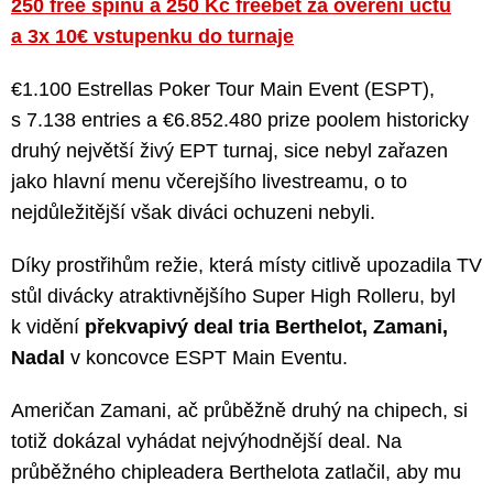
250 free spinů a 250 Kč freebet za ověření účtu
a 3x 10€ vstupenku do turnaje
€1.100 Estrellas Poker Tour Main Event (ESPT),
s 7.138 entries a €6.852.480 prize poolem historicky
druhý největší živý EPT turnaj, sice nebyl zařazen
jako hlavní menu včerejšího livestreamu, o to
nejdůležitější však diváci ochuzeni nebyli.
Díky prostřihům režie, která místy citlivě upozadila TV
stůl divácky atraktivnějšího Super High Rolleru, byl
k vidění
překvapivý deal tria Berthelot, Zamani,
Nadal
v koncovce ESPT Main Eventu.
Američan Zamani, ač průběžně druhý na chipech, si
totiž dokázal vyhádat nejvýhodnější deal. Na
průběžného chipleadera Berthelota zatlačil, aby mu