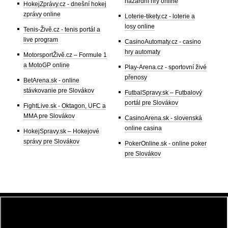
hazardní hry online
HokejZprávy.cz - dnešní hokej
zprávy online
Loterie-tikety.cz - loterie a
losy online
Tenis-Živě.cz - tenis portál a
live program
CasinoAutomaty.cz - casino
hry automaty
MotorsportŽivě.cz – Formule 1
a MotoGP online
Play-Arena.cz - sportovní živé
přenosy
BetArena.sk - online
stávkovanie pre Slovákov
FutbalSpravy.sk – Futbalový
portál pre Slovákov
FightLive.sk - Oktagon, UFC a
MMA pre Slovákov
CasinoArena.sk - slovenská
online casina
HokejSpravy.sk – Hokejové
správy pre Slovákov
PokerOnline.sk - online poker
pre Slovákov