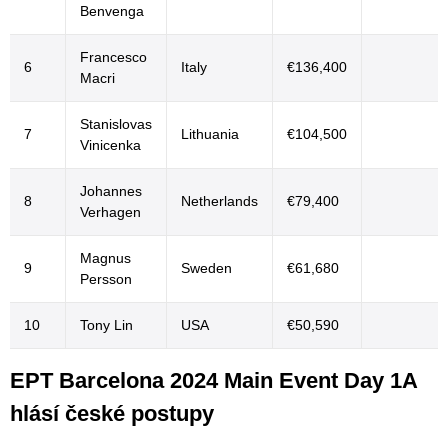
Benvenga
Francesco
6
Italy
€136,400
Macri
Stanislovas
7
Lithuania
€104,500
Vinicenka
Johannes
8
Netherlands
€79,400
Verhagen
Magnus
9
Sweden
€61,680
Persson
10
Tony Lin
USA
€50,590
EPT Barcelona 2024 Main Event Day 1A
hlásí české postupy