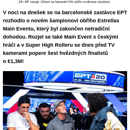
18+ MF varuje: Účastí na hazardní hře může vzniknout závislost.
V noci na dnešek se na barcelonské zastávce EPT
rozhodlo o novém šampionovi obřího Estrellas
Main Eventu, který byl zakončen netradiční
dohodou. Rozjel se také Main Event s českými
hráči a v Super High Rolleru se dnes před TV
kamerami popere šest hvězdných finalistů
o €1,3M!