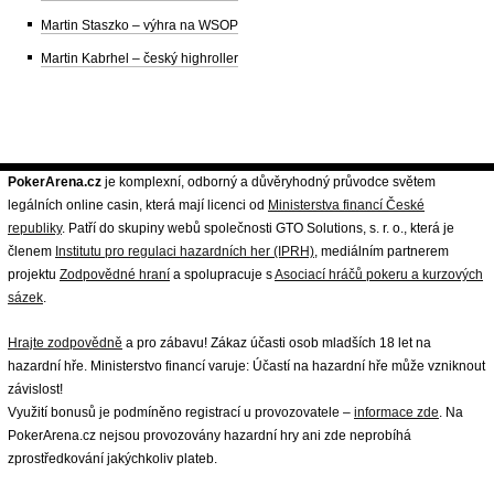
Martin Staszko – výhra na WSOP
Martin Kabrhel – český highroller
PokerArena.cz
je komplexní, odborný a důvěryhodný průvodce světem
legálních online casin, která mají licenci od
Ministerstva financí České
republiky
. Patří do skupiny webů společnosti GTO Solutions, s. r. o., která je
členem
Institutu pro regulaci hazardních her (IPRH)
, mediálním partnerem
projektu
Zodpovědné hraní
a spolupracuje s
Asociací hráčů pokeru a kurzových
sázek
.
Hrajte zodpovědně
a pro zábavu! Zákaz účasti osob mladších 18 let na
hazardní hře. Ministerstvo financí varuje: Účastí na hazardní hře může vzniknout
závislost!
Využití bonusů je podmíněno registrací u provozovatele –
informace zde
. Na
PokerArena.cz nejsou provozovány hazardní hry ani zde neprobíhá
zprostředkování jakýchkoliv plateb.