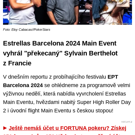
Foto: Eloy Cabacas//PokerStars
Estrellas Barcelona 2024 Main Event
vyhrál "překecaný" Sylvain Berthelot
z Francie
V dnešním reportu z probíhajícího festivalu
EPT
Barcelona 2024
se ohlédneme za programově velmi
výživnou nedělí, která nabídla vyvrcholení Estrellas
Main Eventu, hvězdami nabitý Super High Roller Day
2 i úvodní flight Main Eventu s českou stopou!
Ještě nemáš účet u FORTUNA pokeru? Získej