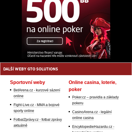
DALŠÍ WEBY GTO SOLUTIONS
Sportovní weby
Online casina, loterie,
poker
BetArena.cz - kurzové sázení
online
Poker.cz – pravidla a základy
pokeru
Fight-Live.cz - MMA a bojové
sporty online
CasinoArena.cz - legální
online casina
FotbalZprávy.cz - fotbal zprávy
aktuálně
EncyklopedieHazardu.cz -