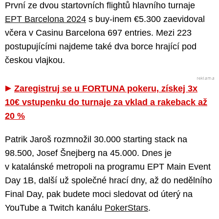
První ze dvou startovních flightů hlavního turnaje
EPT Barcelona 2024
s buy-inem €5.300 zaevidoval
včera v Casinu Barcelona 697 entries. Mezi 223
postupujícími najdeme také dva borce hrající pod
českou vlajkou.
Zaregistruj se u FORTUNA pokeru, získej 3x
10€ vstupenku do turnaje za vklad a rakeback až
20 %
Patrik Jaroš rozmnožil 30.000 starting stack na
98.500, Josef Šnejberg na 45.000. Dnes je
v katalánské metropoli na programu EPT Main Event
Day 1B, další už společné hrací dny, až do nedělního
Final Day, pak budete moci sledovat od úterý na
YouTube a Twitch kanálu
PokerStars
.