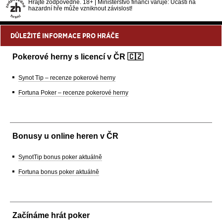
Hrajte zodpovědně. 18+ | Ministerstvo financí varuje: Účastí na
hazardní hře může vzniknout závislost!
DŮLEŽITÉ INFORMACE PRO HRÁČE
Pokerové herny s licencí v ČR 🇨🇿
Synot Tip – recenze pokerové herny
Fortuna Poker – recenze pokerové herny
Bonusy u online heren v ČR
SynotTip bonus poker aktuálně
Fortuna bonus poker aktuálně
Začínáme hrát poker