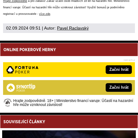
Hrajte zodpovědně
a pro zábavu! Zákaz účasti osob mladších 18 let na hazardní hře. Ministerstvo
financí varuje: Účastí na hazardní hře může vzniknout závislost! Využití bonusů je podmíněno
registrací u provozovatele -
více zde
.
02.09.2024 09:51
| Autor:
Pavel Raclavský
ONLINE POKEROVÉ HERNY
Začni hrát
Začni hrát
Hrajte zodpovědně. 18+ | Ministerstvo financí varuje: Účastí na hazardní
hře může vzniknout závislost!
SOUVISEJÍCÍ ČLÁNKY