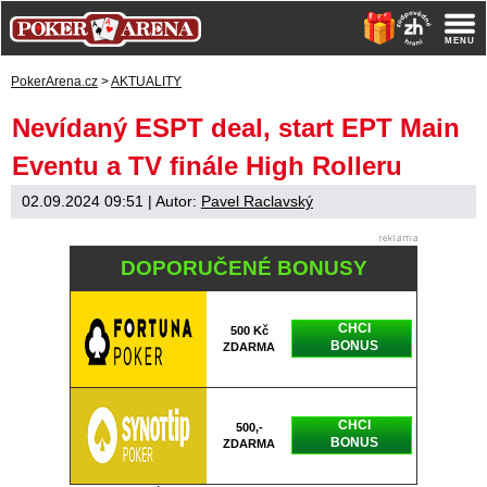
PokerArena.cz
>
AKTUALITY
Nevídaný ESPT deal, start EPT Main
Eventu a TV finále High Rolleru
02.09.2024 09:51
| Autor:
Pavel Raclavský
DOPORUČENÉ BONUSY
CHCI
500 Kč
BONUS
ZDARMA
CHCI
500,-
BONUS
ZDARMA