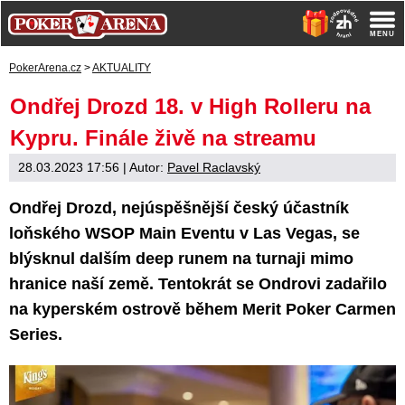
PokerArena.cz
>
AKTUALITY
Ondřej Drozd 18. v High Rolleru na
Kypru. Finále živě na streamu
28.03.2023 17:56
| Autor:
Pavel Raclavský
Ondřej Drozd, nejúspěšnější český účastník
loňského WSOP Main Eventu v Las Vegas, se
blýsknul dalším deep runem na turnaji mimo
hranice naší země. Tentokrát se Ondrovi zadařilo
na kyperském ostrově během Merit Poker Carmen
Series.