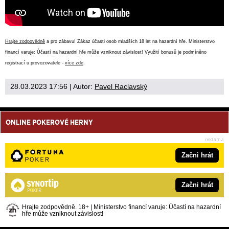
Hrajte zodpovědně
a pro zábavu! Zákaz účasti osob mladších 18 let na hazardní hře. Ministerstvo
financí varuje: Účastí na hazardní hře může vzniknout závislost! Využití bonusů je podmíněno
registrací u provozovatele -
více zde
.
28.03.2023 17:56
| Autor:
Pavel Raclavský
ONLINE POKEROVÉ HERNY
Začni hrát
Začni hrát
Hrajte zodpovědně. 18+ | Ministerstvo financí varuje: Účastí na hazardní
hře může vzniknout závislost!