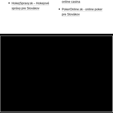
online casina
HokejSpravy.sk – Hokejové
správy pre Slovákov
PokerOnline.sk - online poker
pre Slovákov