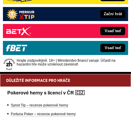
Začni hrát
Vsaď teď
Vsaď teď
Hrajte zodpovědně. 18+ | Ministerstvo financí varuje: Účastí na
hazardní hře může vzniknout závislost!
DŮLEŽITÉ INFORMACE PRO HRÁČE
Pokerové herny s licencí v ČR 🇨🇿
Synot Tip – recenze pokerové herny
Fortuna Poker – recenze pokerové herny