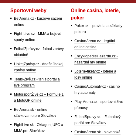
Sportovní weby
Online casina, loterie,
poker
BetArena.cz - kurzové sázení
online
Poker.cz – pravidla a základy
pokeru
Fight-Live.cz - MMA a bojové
sporty online
CasinoArena.cz - legální
online casina
FotbalZprávy.cz - fotbal zprávy
aktuálně
EncyklopedieHazardu.cz -
hazardní hry online
HokejZprávy.cz - dnešní hokej
zprávy online
Loterie-tikety.cz - loterie a
losy online
Tenis-Živě.cz - tenis portál a
live program
CasinoAutomaty.cz - casino
hry automaty
MotorsportŽivě.cz – Formule 1
a MotoGP online
Play-Arena.cz - sportovní živé
přenosy
BetArena.sk - online
stávkovanie pre Slovákov
FutbalSpravy.sk – Futbalový
portál pre Slovákov
FightLive.sk - Oktagon, UFC a
MMA pre Slovákov
CasinoArena.sk - slovenská