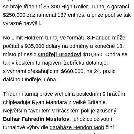
se hraje třídenní $5,300 High Roller. Turnaj s garancí
$250,000 zaznamenal 187 entries, a prize pool se tak
výrazně navýšil.
No Limit Hold'em turnaj ve formátu 8-Handed může
počítat s 935,000 dolary na odměny a konečné 18.
místo přineslo
Ondřeji Drozdovi
$10,350. Ondra se
tak v českém turnajovém žebříčku dotahuje,
s výhrami přesahujícími $660.000, na 24. pozici
dalšího Ondřeje, Lóna.
Třídenní turnaj právě vrcholí a posledním 9 hráčům
chipleaduje Ryan Mandara z Velké Británie.
Největším favoritem v hráčském poli je zkušený
Bulhar Fahredin Mustafov
, jehož celoživotní
turnajové výhry dle
databáze Hendon Mob
činí