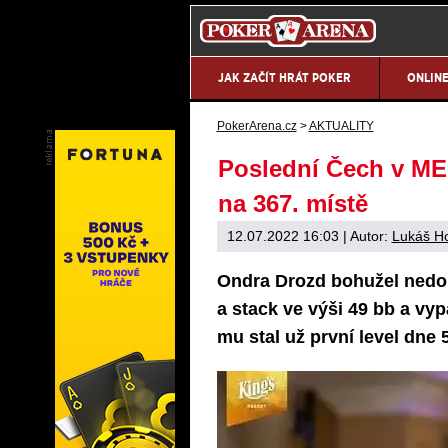
JAK ZAČÍT HRÁT POKER
ONLIN
PokerArena.cz
>
AKTUALITY
Poslední Čech v ME
na 367. místě
12.07.2022 16:03
| Autor:
Lukáš H
Ondra Drozd bohužel nedok
a stack ve výši 49 bb a vy
mu stal už první level dne 5