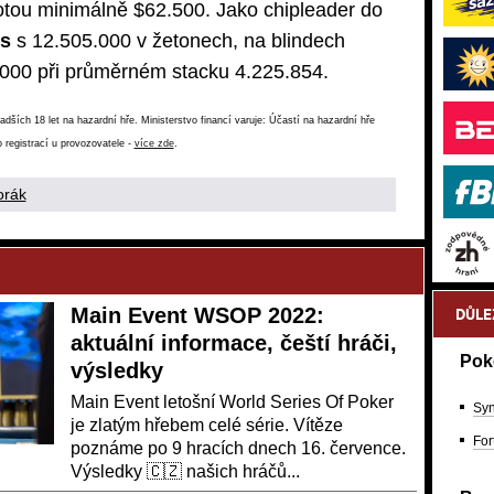
totou minimálně $62.500. Jako chipleader do
s
s 12.505.000 v žetonech, na blindech
000 při průměrném stacku 4.225.854.
ších 18 let na hazardní hře. Ministerstvo financí varuje: Účastí na hazardní hře
 registrací u provozovatele -
více zde
.
orák
Main Event WSOP 2022:
DŮLE
aktuální informace, čeští hráči,
Pok
výsledky
Main Event letošní World Series Of Poker
Syn
je zlatým hřebem celé série. Vítěze
For
poznáme po 9 hracích dnech 16. července.
Výsledky 🇨🇿 našich hráčů...