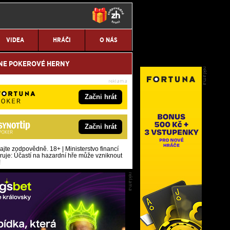
VIDEA
HRÁČI
O NÁS
NE POKEROVÉ HERNY
Začni hrát
Začni hrát
ajte zodpovědně. 18+ | Ministerstvo financí
ruje: Účastí na hazardní hře může vzniknout
!