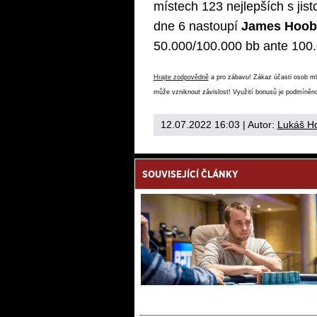
místech 123 nejlepších s jis
dne 6 nastoupí
James Hoob
50.000/100.000 bb ante 100.
Hrajte zodpovědně
a pro zábavu! Zákaz účasti osob mlad
může vzniknout závislost! Využití bonusů je podmíněno
12.07.2022 16:03
| Autor:
Lukáš H
SOUVISEJÍCÍ ČLÁNKY