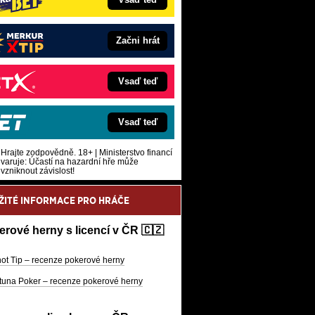
Začni hrát
Vsaď teď
Vsaď teď
Hrajte zodpovědně. 18+ | Ministerstvo financí
varuje: Účastí na hazardní hře může
vzniknout závislost!
ŽITÉ INFORMACE PRO HRÁČE
erové herny s licencí v ČR 🇨🇿
ot Tip – recenze pokerové herny
tuna Poker – recenze pokerové herny