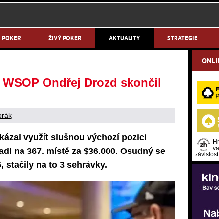
E POKER
ŽIVÝ POKER
AKTUALITY
STRATEGIE
ONLI
 WSOP Ondřej Drozd skončil
orák
ázal využít slušnou výchozí pozici
Hr
va
padl na 367. místě za $36.000. Osudný se
závislost
, stačily na to 3 sehrávky.