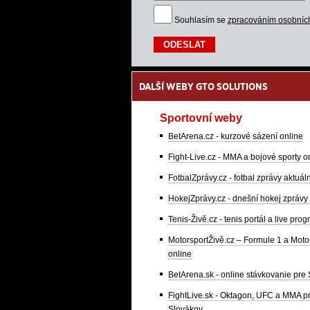
Souhlasím se
zpracováním osobníc
DALŠÍ WEBY GTO SOLUTIONS
Sportovní weby
BetArena.cz - kurzové sázení online
Fight-Live.cz - MMA a bojové sporty o
FotbalZprávy.cz - fotbal zprávy aktuál
HokejZprávy.cz - dnešní hokej zprávy
Tenis-Živě.cz - tenis portál a live pro
MotorsportŽivě.cz – Formule 1 a Mot
online
BetArena.sk - online stávkovanie pre
FightLive.sk - Oktagon, UFC a MMA p
Slovákov