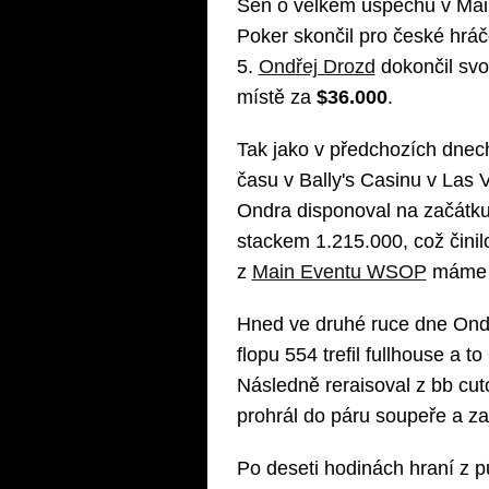
Sen o velkém úspěchu v Main
Poker skončil pro české hráč
5.
Ondřej Drozd
dokončil svo
místě za
$36.000
.
Tak jako v předchozích dnec
času v Bally's Casinu v Las 
Ondra disponoval na začátku
stackem 1.215.000, což činil
z
Main Eventu WSOP
máme e
Hned ve druhé ruce dne Ondr
flopu 554 trefil fullhouse a t
Následně reraisoval z bb cu
prohrál do páru soupeře a za
Po deseti hodinách hraní z 