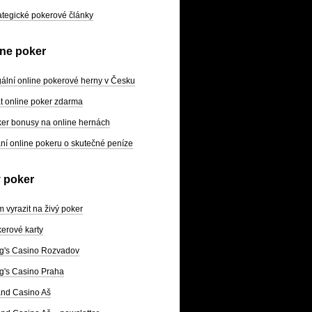
ategické pokerové články
ine poker
ální online pokerové herny v Česku
t online poker zdarma
er bonusy na online hernách
ní online pokeru o skutečné peníze
ý poker
 vyrazit na živý poker
erové karty
g's Casino Rozvadov
g's Casino Praha
nd Casino Aš