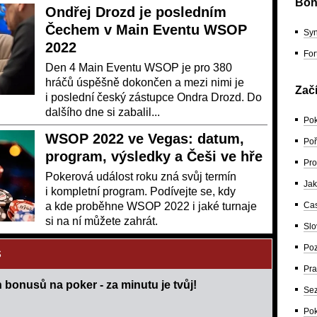
Bon
Ondřej Drozd je posledním
Čechem v Main Eventu WSOP
Syn
2022
For
Den 4 Main Eventu WSOP je pro 380
hráčů úspěšně dokončen a mezi nimi je
Zač
i poslední český zástupce Ondra Drozd. Do
dalšího dne si zabalil...
Pok
WSOP 2022 ve Vegas: datum,
Poř
program, výsledky a Češi ve hře
Pro
Pokerová událost roku zná svůj termín
Jak
i kompletní program. Podívejte se, kdy
a kde proběhne WSOP 2022 i jaké turnaje
Cas
si na ní můžete zahrát.
Slo
Poz
S
Pra
 bonusů na poker - za minutu je tvůj!
Sez
Pok