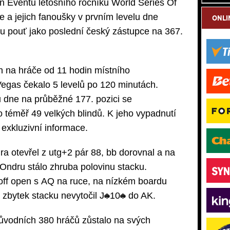
 Eventu letošního ročníku World Series Of
e a jejich fanoušky v prvním levelu dne
ONLI
u pouť jako poslední český zástupce na 367.
h na hráče od 11 hodin místního
Vegas čekalo 5 levelů po 120 minutách.
 dne na průběžné 177. pozici se
o téměř 49 velkých blindů. K jeho vypadnutí
xkluzivní informace.
a otevřel z utg+2 pár 88, bb dorovnal a na
o Ondru stálo zhruba polovinu stacku.
toff open s AQ na ruce, na nízkém boardu
 zbytek stacku nevytočil J
10
do AK.
původních 380 hráčů zůstalo na svých