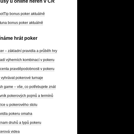
usy u online heren v ČR
otTip bonus poker aktuálně
tuna bonus poker aktuálně
ínáme hrát poker
er – základní pravidla a průběh hry
adí výherních kombinací v pokeru
centa pravděpodobnosti v pokeru
 vyhrávat pokerové turnaje
h game – vše, co potřebujete znát
vník pokerových pojmů a termínů
ice u pokerového stolu
vidla pokeru omaha
nam druhů a typů pokeru
erová videa