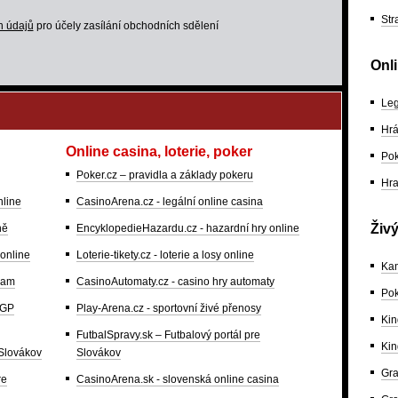
Str
h údajů
pro účely zasílání obchodních sdělení
Onl
Leg
Hrá
Online casina, loterie, poker
Pok
Poker.cz – pravidla a základy pokeru
Hra
nline
CasinoArena.cz - legální online casina
Živ
ně
EncyklopedieHazardu.cz - hazardní hry online
 online
Loterie-tikety.cz - loterie a losy online
Kam
gram
CasinoAutomaty.cz - casino hry automaty
Pok
oGP
Play-Arena.cz - sportovní živé přenosy
Kin
FutbalSpravy.sk – Futbalový portál pre
Kin
 Slovákov
Slovákov
Gra
re
CasinoArena.sk - slovenská online casina