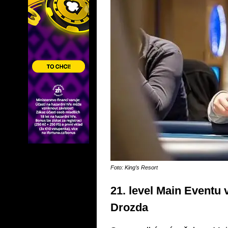
Foto: King’s Resort
21. level Main Eventu 
Drozda