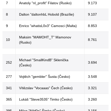
7
Anatoly "nl_profit" Filatov (Rusko)
9.173
8
Dalton "daltonhbL Hobold (Brazílie)
9.107
9
Enrico "whatisL0v3" Camosci (Malta)
8.853
Maksim "MAMOHT_T" Mamonov
10
8.761
(Rusko)
Michael "SmallKindB" Sklenička
252
3.694
(Česko)
277
Vojtěch "gembler" Šusta (Česko)
3.548
341
Vítězslav "Vocaaas" Čech (Česko)
3.321
365
Lukáš "Steve3535" Timko (Česko)
3.260
395
Milan "Nild0n" Šimko (Česko)
3.156