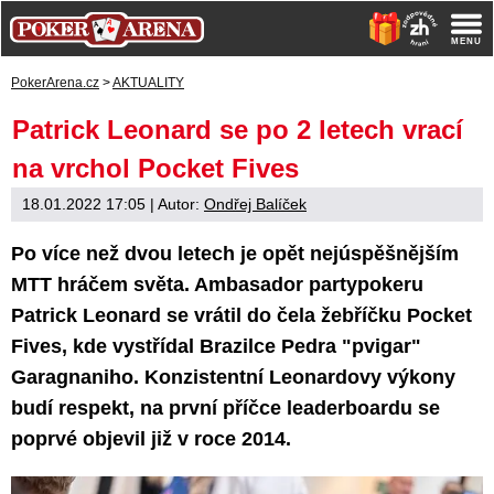
PokerArena.cz
>
AKTUALITY
Patrick Leonard se po 2 letech vrací
na vrchol Pocket Fives
18.01.2022 17:05
| Autor:
Ondřej Balíček
Po více než dvou letech je opět nejúspěšnějším
MTT hráčem světa. Ambasador partypokeru
Patrick Leonard se vrátil do čela žebříčku Pocket
Fives, kde vystřídal Brazilce Pedra "pvigar"
Garagnaniho. Konzistentní Leonardovy výkony
budí respekt, na první příčce leaderboardu se
poprvé objevil již v roce 2014.