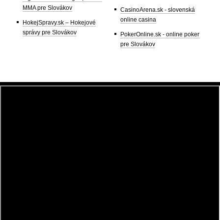
MMA pre Slovákov
CasinoArena.sk - slovenská
online casina
HokejSpravy.sk – Hokejové
správy pre Slovákov
PokerOnline.sk - online poker
pre Slovákov