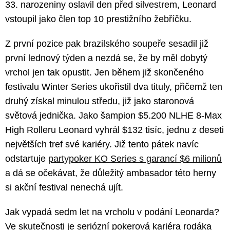
33. narozeniny oslavil den před silvestrem, Leonard
vstoupil jako člen top 10 prestižního žebříčku.
Z první pozice pak brazilského soupeře sesadil již
první lednový týden a nezdá se, že by měl dobytý
vrchol jen tak opustit. Jen během již skončeného
festivalu Winter Series ukořistil dva tituly, přičemž ten
druhý získal minulou středu, již jako staronová
světová jednička. Jako šampion $5.200 NLHE 8-Max
High Rolleru Leonard vyhrál $132 tisíc, jednu z deseti
největších tref své kariéry. Již tento pátek navíc
odstartuje
partypoker KO Series s garancí $6 milionů
a dá se očekávat, že důležitý ambasador této herny
si akční festival nenechá ujít.
Jak vypadá sedm let na vrcholu v podání Leonarda?
Ve skutečnosti je seriózní pokerová kariéra rodáka