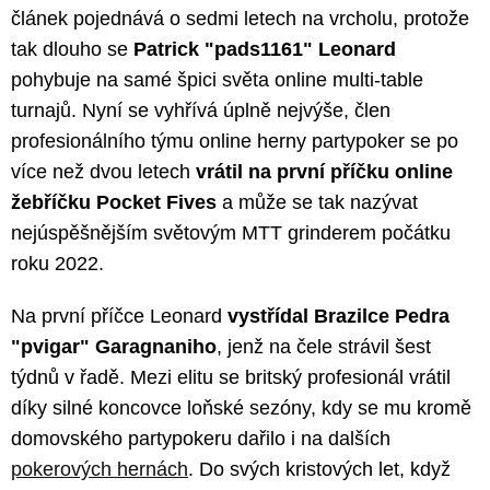
článek pojednává o sedmi letech na vrcholu, protože
tak dlouho se
Patrick "pads1161" Leonard
pohybuje na samé špici světa online multi-table
turnajů. Nyní se vyhřívá úplně nejvýše, člen
profesionálního týmu online herny partypoker se po
více než dvou letech
vrátil na první příčku online
žebříčku Pocket Fives
a může se tak nazývat
nejúspěšnějším světovým MTT grinderem počátku
roku 2022.
Na první příčce Leonard
vystřídal Brazilce Pedra
"pvigar" Garagnaniho
, jenž na čele strávil šest
týdnů v řadě. Mezi elitu se britský profesionál vrátil
díky silné koncovce loňské sezóny, kdy se mu kromě
domovského partypokeru dařilo i na dalších
pokerových hernách
. Do svých kristových let, když