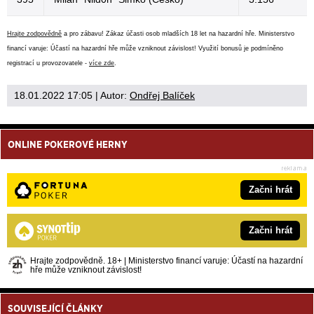
Hrajte zodpovědně
a pro zábavu! Zákaz účasti osob mladších 18 let na hazardní hře. Ministerstvo
financí varuje: Účastí na hazardní hře může vzniknout závislost! Využití bonusů je podmíněno
registrací u provozovatele -
více zde
.
18.01.2022 17:05
| Autor:
Ondřej Balíček
ONLINE POKEROVÉ HERNY
Začni hrát
Začni hrát
Hrajte zodpovědně. 18+ | Ministerstvo financí varuje: Účastí na hazardní
hře může vzniknout závislost!
SOUVISEJÍCÍ ČLÁNKY