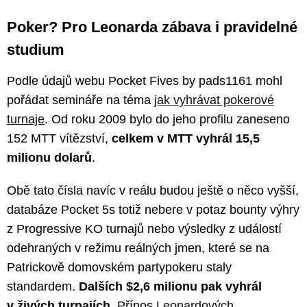
Poker? Pro Leonarda zábava i pravidelné
studium
Podle údajů webu Pocket Fives by pads1161 mohl
pořádat semináře na téma
jak vyhrávat pokerové
turnaje
. Od roku 2009 bylo do jeho profilu zaneseno
152 MTT vítězství,
celkem v MTT vyhrál 15,5
milionu dolarů
.
Obě tato čísla navíc v reálu budou ještě o něco vyšší,
databáze Pocket 5s totiž nebere v potaz bounty výhry
z Progressive KO turnajů nebo výsledky z událostí
odehraných v režimu reálných jmen, které se na
Patrickově domovském partypokeru staly
standardem.
Dalších $2,6 milionu pak vyhrál
v živých turnajích
. Přínos
Leonardových