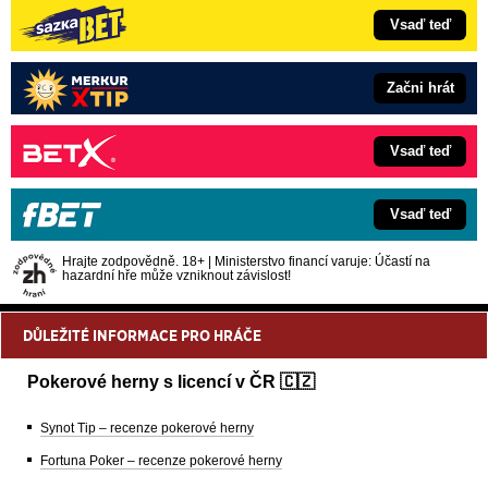
Vsaď teď
Začni hrát
Vsaď teď
Vsaď teď
Hrajte zodpovědně. 18+ | Ministerstvo financí varuje: Účastí na
hazardní hře může vzniknout závislost!
DŮLEŽITÉ INFORMACE PRO HRÁČE
Pokerové herny s licencí v ČR 🇨🇿
Synot Tip – recenze pokerové herny
Fortuna Poker – recenze pokerové herny