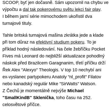
SCOOP, byť jen dočasně. Sám upozornil na chybu ve
výpočtu a
dal tak pokerovému světu lekci fair play
.
I během jarní série mimochodem ukořistil dva
turnajové tituly.
Tahle britská turnajová mašina zkrátka jede a klade
při tom důraz na
efektivní studium pokeru
. To je
příklad hodný následování. Na čele žebříčku Pocket
Fives má Leonard do nejbližší aktualizace pohodlný
náskok před Brazilcem Garagnanim, třetí příčku drží
Řek Alex "Alexyo" Theologis. V top 10 nechybí ani
ex-vyslanec partypokeru Anatoly "nl_profit" Filatov
nebo kanadský regulár Mike "SirWatts" Watson.
Z Čechů je momentálně nejvýše
Michael
"SmallKindB" Sklenička
, toho času na 252.
celosvětové příčce.