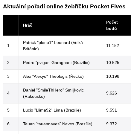
Aktuální pořadí online žebříčku Pocket Fives
Počet
Hráč
bodů
Patrick "pleno1" Leonard (Velká
1
11.152
Británie)
2
Pedro "pvigar" Garagnani (Brazílie)
10.525
3
Alex "Alexyo" Theologis (Řecko)
10.198
Daniel "SmileThHero" Smiljkovic
4
9.626
(Rakousko)
5
Lucio "Llima92" Lima (Brazílie)
9.591
6
Tauan "tauannaves" Naves (Brazílie)
9.372