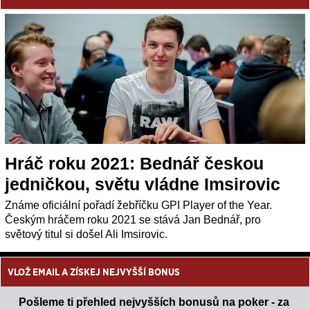
Hráč roku 2021: Bednář českou
jedničkou, světu vládne Imsirovic
Známe oficiální pořadí žebříčku GPI Player of the Year.
Českým hráčem roku 2021 se stává Jan Bednář, pro
světový titul si došel Ali Imsirovic.
VLOŽ EMAIL A ZÍSKEJ NEJVYŠŠÍ BONUS
Pošleme ti přehled nejvyšších bonusů na poker - za