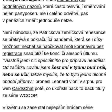
podnětných názorů
, které často ovlivňují směřování
nejen partypokeru ale i celého odvětví, pak
v penězích změřit jednoduše nelze.
Není náhodou, že Patrickova žebříčková renesance
se překrývá s pokračující pandemií, která se i díky
možnosti nechat se naočkovat proti koronaviru bez
registrace
snad blíží ke konci či alespoň útlumu.
"
Vlastně jsem nic speciálního pro přípravu neudělal.
Od začátku covidu jsem
šest dní v týdnu buď hrál,
nebo se učil
, takže myslím, že to bylo jedno dlouhé
období příprav
," pronesl Leonard vloni v srpnu pro
web
CardsChat
poté, co ukořistil back-to-back tituly
ze série WCOOP.
V květnu se zase stal nejlepším hráčem série