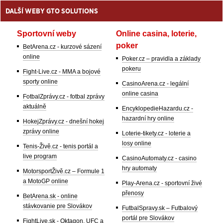
DALŠÍ WEBY GTO SOLUTIONS
Sportovní weby
Online casina, loterie,
poker
BetArena.cz - kurzové sázení
online
Poker.cz – pravidla a základy
pokeru
Fight-Live.cz - MMA a bojové
sporty online
CasinoArena.cz - legální
online casina
FotbalZprávy.cz - fotbal zprávy
aktuálně
EncyklopedieHazardu.cz -
hazardní hry online
HokejZprávy.cz - dnešní hokej
zprávy online
Loterie-tikety.cz - loterie a
losy online
Tenis-Živě.cz - tenis portál a
live program
CasinoAutomaty.cz - casino
hry automaty
MotorsportŽivě.cz – Formule 1
a MotoGP online
Play-Arena.cz - sportovní živé
přenosy
BetArena.sk - online
stávkovanie pre Slovákov
FutbalSpravy.sk – Futbalový
portál pre Slovákov
FightLive.sk - Oktagon, UFC a