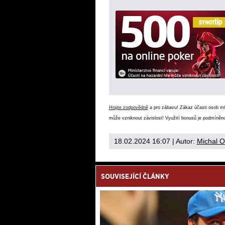
Hrajte zodpovědně
a pro zábavu! Zákaz účasti osob mlad
může vzniknout závislost! Využití bonusů je podmíněno
18.02.2024 16:07
| Autor:
Michal O
SOUVISEJÍCÍ ČLÁNKY