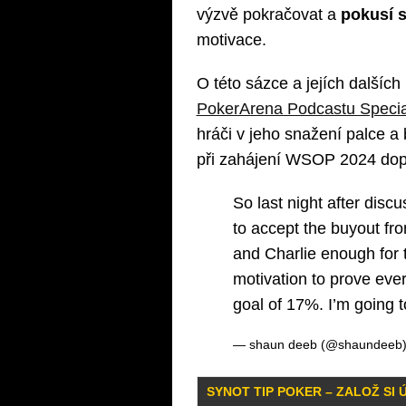
výzvě pokračovat a
pokusí 
motivace.
O této sázce a jejích dalších
PokerArena Podcastu Speci
hráči v jeho snažení palce 
při zahájení WSOP 2024 dop
So last night after disc
to accept the buyout fr
and Charlie enough for t
motivation to prove eve
goal of 17%. I’m going 
— shaun deeb (@shaundeeb
SYNOT TIP POKER – ZALOŽ SI 