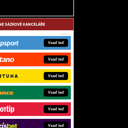
NE SÁZKOVÉ KANCELÁŘE
Vsaď teď
Vsaď teď
Vsaď teď
Vsaď teď
Vsaď teď
Vsaď teď