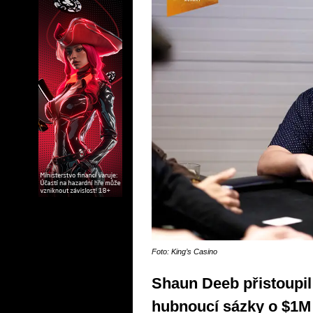
Foto: King’s Casino
Shaun Deeb přistoupil
hubnoucí sázky o $1M