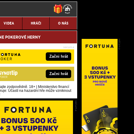
VIDEA
HRÁČI
O NÁS
NE POKEROVÉ HERNY
Začni hrát
Začni hrát
ajte zodpovědně. 18+ | Ministerstvo financí
ruje: Účastí na hazardní hře může vzniknout
!