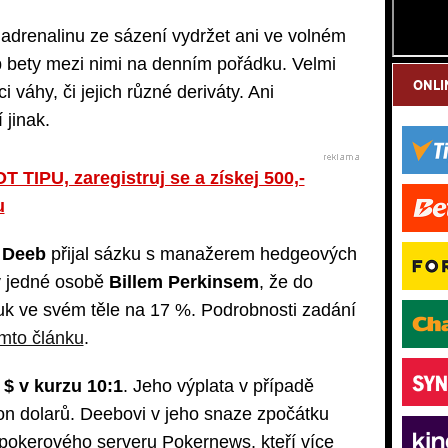
adrenalinu ze sázení vydržet ani ve volném
p bety mezi nimi na denním pořádku. Velmi
ONLI
 váhy, či jejich různé deriváty. Ani
jinak.
 TIPU, zaregistruj se a získej 500,-
u
 Deeb
přijal sázku s manažerem hedgeových
v jedné osobě
Billem Perkinsem
, že do
k ve svém těle na 17 %. Podrobnosti zadání
omto článku
.
$ v kurzu 10:1
. Jeho výplata v případě
on dolarů. Deebovi v jeho snaze zpočátku
 pokerového serveru Pokernews, kteří více