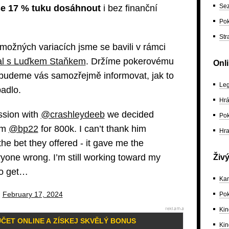
Sez
se 17 % tuku dosáhnout
i bez finanční
Pok
Str
 možných variacích jsme se bavili v rámci
al s Luďkem Staňkem
. Držíme pokerovému
Onl
a budeme vás samozřejmě informovat, jak to
Leg
adlo.
Hrá
ussion with
@crashleydeeb
we decided
Pok
om
@bp22
for 800k. I can’t thank him
Hra
he bet they offered - it gave me the
ryone wrong. I’m still working toward my
Živ
to get…
Kam
)
February 17, 2024
Pok
Kin
ÚČET ONLINE A ZÍSKEJ SKVĚLÝ BONUS
Kin