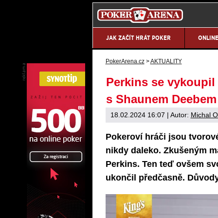
JAK ZAČÍT HRÁT POKER
ONLIN
PokerArena.cz
>
AKTUALITY
Perkins se vykoupil
s Shaunem Deebem
18.02.2024 16:07
| Autor:
Michal O
Pokeroví hráči jsou tvorov
nikdy daleko. Zkušeným ma
Perkins. Ten teď ovšem s
ukončil předčasně. Důvody 