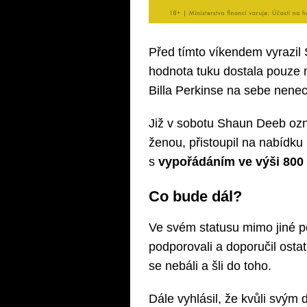
Před tímto víkendem vyrazil 
hodnota tuku dostala pouze n
Billa Perkinse na sebe nenec
Již v sobotu Shaun Deeb ozná
ženou, přistoupil na nabídku
s
vypořádáním ve výši 800 
Co bude dál?
Ve svém statusu mimo jiné 
podporovali a doporučil osta
se nebáli a šli do toho.
Dále vyhlásil, že kvůli svým 