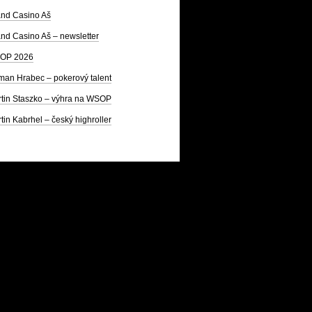
nd Casino Aš
nd Casino Aš – newsletter
OP 2026
an Hrabec – pokerový talent
tin Staszko – výhra na WSOP
tin Kabrhel – český highroller