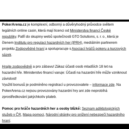
PokerArena.cz
je komplexní, odborný a důvěryhodný průvodce světem
legálních online casin, která mají licenci od
Ministerstva financí České
republiky
. Patří do skupiny webů společnosti GTO Solutions, s. r. o., která je
členem
Institutu pro regulaci hazardních her (IPRH)
, mediálním partnerem
projektu
Zodpovědné hraní
a spolupracuje s
Asociací hráčů pokeru a kurzových
sázek
.
Hrajte zodpovědně
a pro zábavu! Zákaz účasti osob mladších 18 let na
hazardní hře. Ministerstvo financí varuje: Účastí na hazardní hře může vzniknout
závislost!
Využití bonusů je podmíněno registrací u provozovatele –
informace zde
. Na
PokerArena.cz nejsou provozovány hazardní hry ani zde neprobíhá
zprostředkování jakýchkoliv plateb.
Pomoc pro hráče hazardních her a osoby blízké:
Seznam adiktologických
služeb v ČR
,
Mapa pomoci
,
Národní stránky pro snížení nebezpečí hazardního
hraní
.