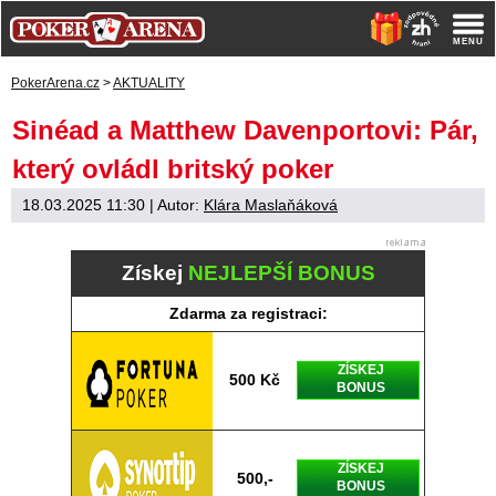
PokerArena.cz
>
AKTUALITY
Sinéad a Matthew Davenportovi: Pár,
který ovládl britský poker
18.03.2025 11:30
| Autor:
Klára Maslaňáková
Získej
NEJLEPŠÍ BONUS
Zdarma za registraci:
ZÍSKEJ
500 Kč
BONUS
ZÍSKEJ
500,-
BONUS