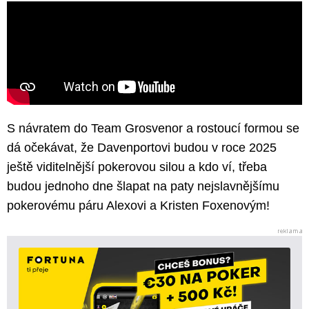
S návratem do Team Grosvenor a rostoucí formou se
dá očekávat, že Davenportovi budou v roce 2025
ještě viditelnější pokerovou silou a kdo ví, třeba
budou jednoho dne šlapat na paty nejslavnějšímu
pokerovému páru Alexovi a Kristen Foxenovým!