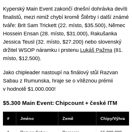
Kyperský Main Event zakončí dnešní dohrávka devíti
finalistů, mezi nimiž chybí kromě Štěrby i další známé
tváře: Brit Sam Trickett (22. místo, $35.500), Němec
Hossein Ensan (28. místo, $31.000), Rakušanka
Jessica Teusl (32. místo, $27.200) nebo slovenský
držitel WSOP náramku i prstenu
Lukáš Pažma
(81.
místo, $12.500).
Jako chipleader nastoupí na finálový stůl Razvan
Sabau z Rumunska, hraje se o vítěznou prémii
v hodnotě $1.000.000!
$5.300 Main Event: Chipcount + české ITM
#
Jméno
Země
Chipy/Výhra