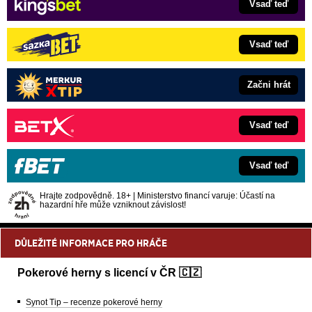
Vsaď teď
Vsaď teď
Začni hrát
Vsaď teď
Vsaď teď
Hrajte zodpovědně. 18+ | Ministerstvo financí varuje: Účastí na
hazardní hře může vzniknout závislost!
DŮLEŽITÉ INFORMACE PRO HRÁČE
Pokerové herny s licencí v ČR 🇨🇿
Synot Tip – recenze pokerové herny