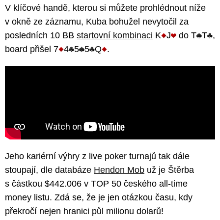
V klíčové handě, kterou si můžete prohlédnout níže
v okně ze záznamu, Kuba bohužel nevytočil za
posledních 10 BB
startovní kombinaci
K
J
do T
T
,
board přišel 7
4
5
5
Q
.
Jeho kariérní výhry z live poker turnajů tak dále
stoupají, dle databáze
Hendon Mob
už je Štěrba
s částkou $442.006 v TOP 50 českého all-time
money listu. Zdá se, že je jen otázkou času, kdy
překročí nejen hranici půl milionu dolarů!