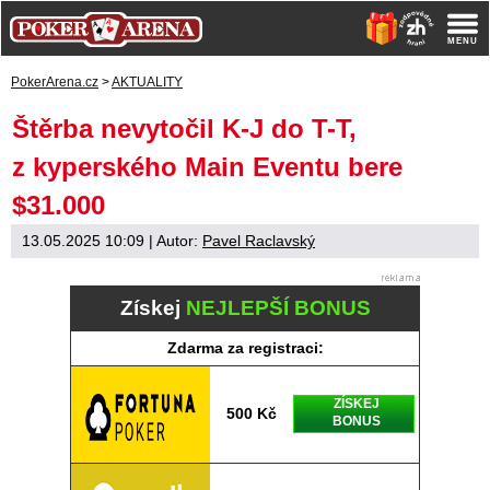
PokerArena.cz
>
AKTUALITY
Štěrba nevytočil K-J do T-T,
z kyperského Main Eventu bere
$31.000
13.05.2025 10:09
| Autor:
Pavel Raclavský
Získej
NEJLEPŠÍ BONUS
Zdarma za registraci:
ZÍSKEJ
500 Kč
BONUS