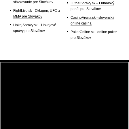
stávkovanie pre Slovákov
FutbalSpravy.sk – Futbalový
portál pre Slovákov
FightLive.sk - Oktagon, UFC a
MMA pre Slovákov
CasinoArena.sk - slovenská
online casina
HokejSpravy.sk – Hokejové
správy pre Slovákov
PokerOnline.sk - online poker
pre Slovákov