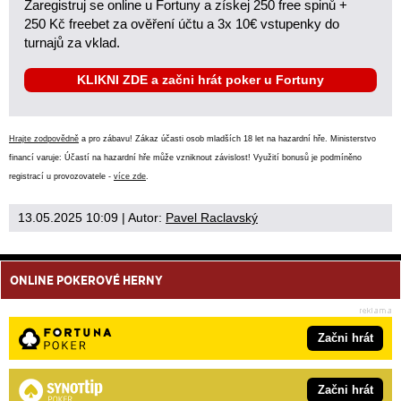
Zaregistruj se online u Fortuny a získej 250 free spinů +
250 Kč freebet za ověření účtu a 3x 10€ vstupenky do
turnajů za vklad.
KLIKNI ZDE a začni hrát poker u Fortuny
Hrajte zodpovědně
a pro zábavu! Zákaz účasti osob mladších 18 let na hazardní hře. Ministerstvo
financí varuje: Účastí na hazardní hře může vzniknout závislost! Využití bonusů je podmíněno
registrací u provozovatele -
více zde
.
13.05.2025 10:09
| Autor:
Pavel Raclavský
ONLINE POKEROVÉ HERNY
Začni hrát
Začni hrát