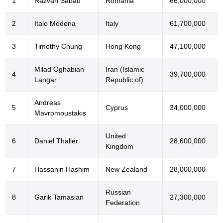
1
Razvan Sabau
Romania
66,000,000
2
Italo Modena
Italy
61,700,000
3
Timothy Chung
Hong Kong
47,100,000
Milad Oghabian
Iran (Islamic
4
39,700,000
Langar
Republic of)
Andreas
5
Cyprus
34,000,000
Mavromoustakis
United
6
Daniel Thaller
28,600,000
Kingdom
7
Hassanin Hashim
New Zealand
28,000,000
Russian
8
Garik Tamasian
27,300,000
Federation