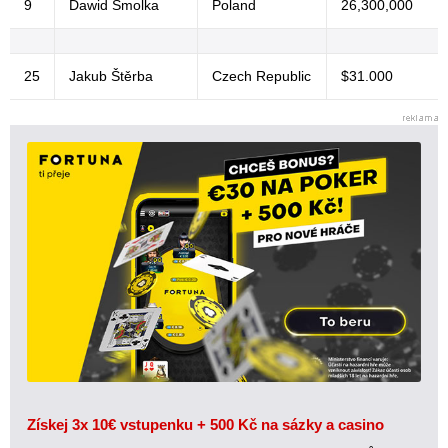
9
Dawid Smolka
Poland
26,300,000
25
Jakub Štěrba
Czech Republic
$31.000
Získej 3x 10€ vstupenku + 500 Kč na sázky a casino