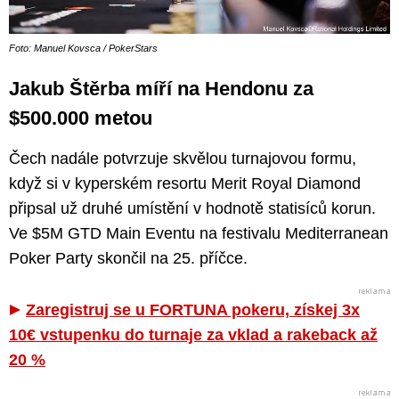
Foto: Manuel Kovsca / PokerStars
Jakub Štěrba míří na Hendonu za
$500.000 metou
Čech nadále potvrzuje skvělou turnajovou formu,
když si v kyperském resortu Merit Royal Diamond
připsal už druhé umístění v hodnotě statisíců korun.
Ve $5M GTD Main Eventu na festivalu Mediterranean
Poker Party skončil na 25. příčce.
Zaregistruj se u FORTUNA pokeru, získej 3x
10€ vstupenku do turnaje za vklad a rakeback až
20 %