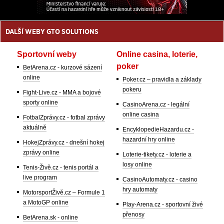
DALŠÍ WEBY GTO SOLUTIONS
Sportovní weby
Online casina, loterie,
poker
BetArena.cz - kurzové sázení
online
Poker.cz – pravidla a základy
pokeru
Fight-Live.cz - MMA a bojové
sporty online
CasinoArena.cz - legální
online casina
FotbalZprávy.cz - fotbal zprávy
aktuálně
EncyklopedieHazardu.cz -
hazardní hry online
HokejZprávy.cz - dnešní hokej
zprávy online
Loterie-tikety.cz - loterie a
losy online
Tenis-Živě.cz - tenis portál a
live program
CasinoAutomaty.cz - casino
hry automaty
MotorsportŽivě.cz – Formule 1
a MotoGP online
Play-Arena.cz - sportovní živé
přenosy
BetArena.sk - online