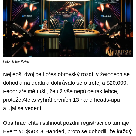
Foto: Triton Poker
Nejlepší dvojice i přes obrovský rozdíl v
žetonech
se
dohodla na dealu a dohrávalo se o trofej a $20.000.
Fedor zřejmě tušil, že už vše nepůjde tak lehce,
protože Aleks vyhrál prvních 13 hand heads-upu
a ujal se vedení!
Oba hráči chtěli stihnout pozdní registraci do turnaje
Event #6 $50K 8-Handed, proto se dohodli, že
každý