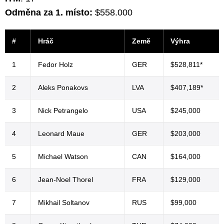
Odměna za 1. místo:
$558.000
#
Hráč
Země
Výhra
1
Fedor Holz
GER
$528,811*
2
Aleks Ponakovs
LVA
$407,189*
3
Nick Petrangelo
USA
$245,000
4
Leonard Maue
GER
$203,000
5
Michael Watson
CAN
$164,000
6
Jean-Noel Thorel
FRA
$129,000
7
Mikhail Soltanov
RUS
$99,000