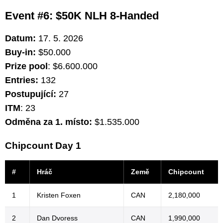
Event #6: $50K NLH 8-Handed
Datum:
17. 5. 2026
Buy-in:
$50.000
Prize pool
: $6.600.000
Entries:
132
Postupující:
27
ITM
: 23
Odměna za 1. místo:
$1.535.000
Chipcount Day 1
#
Hráč
Země
Chipcount
1
Kristen Foxen
CAN
2,180,000
2
Dan Dvoress
CAN
1,990,000