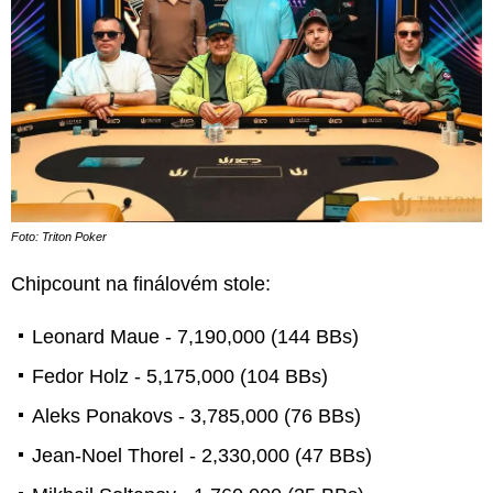
Foto: Triton Poker
Chipcount na finálovém stole:
Leonard Maue - 7,190,000 (144 BBs)
Fedor Holz - 5,175,000 (104 BBs)
Aleks Ponakovs - 3,785,000 (76 BBs)
Jean-Noel Thorel - 2,330,000 (47 BBs)