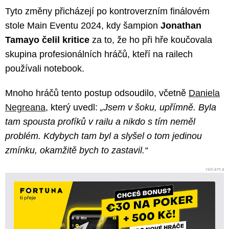
Tyto změny přicházejí po kontroverzním finálovém
stole Main Eventu 2024, kdy šampion
Jonathan
Tamayo čelil kritice
za to, že ho při hře koučovala
skupina profesionálních hráčů, kteří na railech
používali notebook.
Mnoho hráčů tento postup odsoudilo, včetně
Daniela
Negreana
, který uvedl:
„Jsem v šoku, upřímně. Byla
tam spousta profíků v railu a nikdo s tím neměl
problém. Kdybych tam byl a slyšel o tom jedinou
zmínku, okamžitě bych to zastavil.“