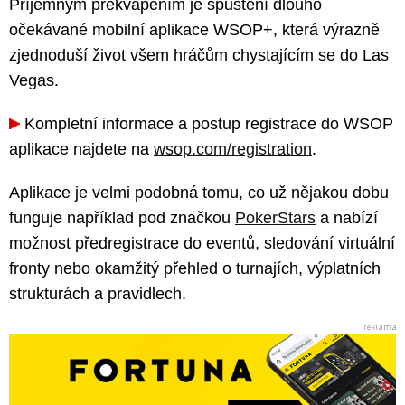
Příjemným překvapením je spuštění dlouho
očekávané mobilní aplikace WSOP+, která výrazně
zjednoduší život všem hráčům chystajícím se do Las
Vegas.
Kompletní informace a postup registrace do WSOP
aplikace najdete na
wsop.com/registration
.
Aplikace je velmi podobná tomu, co už nějakou dobu
funguje například pod značkou
PokerStars
a nabízí
možnost předregistrace do eventů, sledování virtuální
fronty nebo okamžitý přehled o turnajích, výplatních
strukturách a pravidlech.