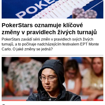
PokerStars oznamuje klíčové
změny v pravidlech živých turnajů
PokerStars zavádí sérii změn v pravidlech svých živých
turnajů, a to počínaje nadcházejícím festivalem EPT Monte
Carlo. O jaké změny se jedná?