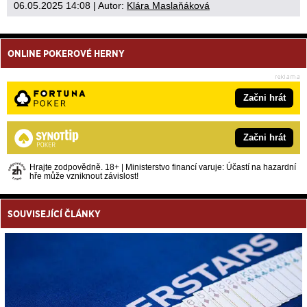
06.05.2025 14:08
| Autor:
Klára Maslaňáková
ONLINE POKEROVÉ HERNY
Začni hrát
Začni hrát
Hrajte zodpovědně. 18+ | Ministerstvo financí varuje: Účastí na hazardní
hře může vzniknout závislost!
SOUVISEJÍCÍ ČLÁNKY