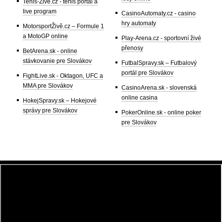
Tenis-Živě.cz - tenis portál a
live program
CasinoAutomaty.cz - casino
hry automaty
MotorsportŽivě.cz – Formule 1
a MotoGP online
Play-Arena.cz - sportovní živé
přenosy
BetArena.sk - online
stávkovanie pre Slovákov
FutbalSpravy.sk – Futbalový
portál pre Slovákov
FightLive.sk - Oktagon, UFC a
MMA pre Slovákov
CasinoArena.sk - slovenská
online casina
HokejSpravy.sk – Hokejové
správy pre Slovákov
PokerOnline.sk - online poker
pre Slovákov