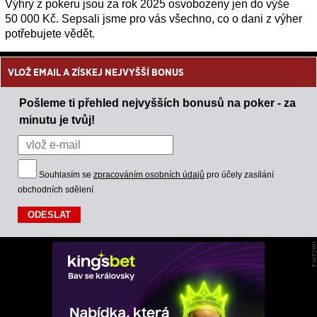
Výhry z pokeru jsou za rok 2025 osvobozeny jen do výše
50 000 Kč. Sepsali jsme pro vás všechno, co o dani z výher
potřebujete vědět.
VLOŽ EMAIL A ZÍSKEJ NEJVYŠŠÍ BONUS
Pošleme ti přehled nejvyšších bonusů na poker - za
minutu je tvůj!
Souhlasím se
zpracováním osobních údajů
pro účely zasílání
obchodních sdělení