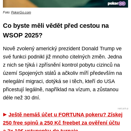
Foto:
PokerGo.com
Co byste měli vědět před cestou na
WSOP 2025?
Nově zvolený americký prezident Donald Trump ve
své funkci podnikl již mnoho citelných změn. Jedna
z nich se týká i zpřísnění kontrol pobytu cizinců na
území Spojených států a ačkoliv míří především na
nelegální migraci, dotýká se i těch, kteří do USA
přicestují legálně, například na vízum, a zůstanou
déle než 30 dní.
Ještě nemáš účet u FORTUNA pokeru? Získej
250 free spinů a 250 Kč freebet za ověření účtu