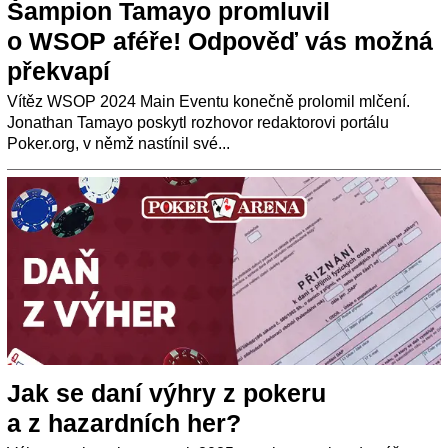
Šampion Tamayo promluvil
o WSOP aféře! Odpověď vás možná
překvapí
Vítěz WSOP 2024 Main Eventu konečně prolomil mlčení.
Jonathan Tamayo poskytl rozhovor redaktorovi portálu
Poker.org, v němž nastínil své...
Jak se daní výhry z pokeru
a z hazardních her?