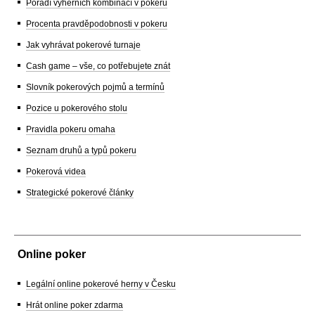
Pořadí výherních kombinací v pokeru
Procenta pravděpodobnosti v pokeru
Jak vyhrávat pokerové turnaje
Cash game – vše, co potřebujete znát
Slovník pokerových pojmů a termínů
Pozice u pokerového stolu
Pravidla pokeru omaha
Seznam druhů a typů pokeru
Pokerová videa
Strategické pokerové články
Online poker
Legální online pokerové herny v Česku
Hrát online poker zdarma