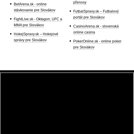
přenosy
BetArena.sk - online
stávkovanie pre Slovákov
FutbalSpravy.sk – Futbalový
portál pre Slovákov
FightLive.sk - Oktagon, UFC a
MMA pre Slovákov
CasinoArena.sk - slovenská
online casina
HokejSpravy.sk – Hokejové
správy pre Slovákov
PokerOnline.sk - online poker
pre Slovákov