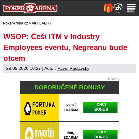
PokerArena.cz
>
AKTUALITY
WSOP: Češi ITM v Industry
Employees eventu, Negreanu bude
otcem
29.05.2026 10:27
| Autor:
Pavel Raclavský
DOPORUČENÉ BONUSY
CHCI
500 Kč
BONUS
ZDARMA
CHCI
500,-
BONUS
ZDARMA