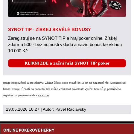
SYNOT TIP - ZÍSKEJ SKVĚLÉ BONUSY
Zaregistruj se na SYNOT TIP a hraj poker online. Získej
zdarma 500,- bez nutnosti vkladu a navíc bonus ke vkladu
10 000 Kč.
KLIKNI ZDE a začni hrát SYNOT TIP poker
Hrajte zodpovědně
a pro zábavu! Zákaz účasti osob mladších 18 let na hazardní hře. Ministerstvo
financí varuje: Účastí na hazardní hře může vzniknout závislost! Využití bonusů je podmíněno
registrací u provozovatele -
více zde
.
29.05.2026 10:27
| Autor:
Pavel Raclavský
ONLINE POKEROVÉ HERNY