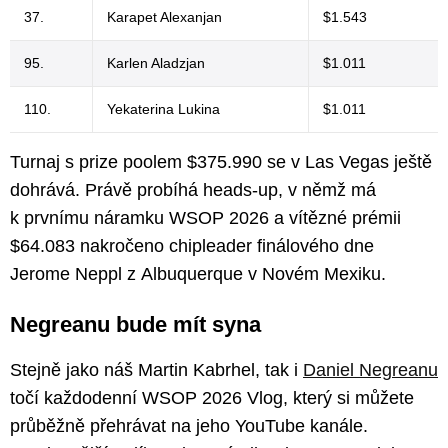
37.
Karapet Alexanjan
$1.543
95.
Karlen Aladzjan
$1.011
110.
Yekaterina Lukina
$1.011
Turnaj s prize poolem $375.990 se v Las Vegas ještě
dohrává. Právě probíhá heads-up, v němž má
k prvnímu náramku WSOP 2026 a vítězné prémii
$64.083 nakročeno chipleader finálového dne
Jerome Neppl z Albuquerque v Novém Mexiku.
Negreanu bude mít syna
Stejně jako náš Martin Kabrhel, tak i
Daniel Negreanu
točí každodenní WSOP 2026 Vlog, který si můžete
průběžně přehrávat na jeho YouTube kanále.