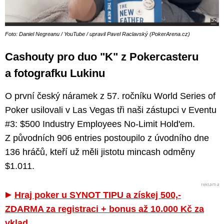
Foto: Daniel Negreanu / YouTube / upravil Pavel Raclavský (PokerArena.cz)
Cashouty pro duo "K" z Pokercasteru
a fotografku Lukinu
O první český náramek z 57. ročníku World Series of
Poker usilovali v Las Vegas tři naši zástupci v Eventu
#3: $500 Industry Employees No-Limit Hold'em.
Z původních 906 entries postoupilo z úvodního dne
136 hráčů, kteří už měli jistotu mincash odměny
$1.011.
Hraj poker u SYNOT TIPU a získej 500,-
ZDARMA za registraci + bonus až 10.000 Kč za
vklad