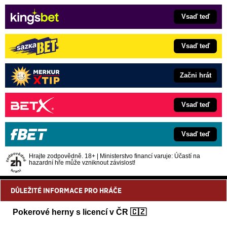
Vsaď teď
Vsaď teď
Začni hrát
Vsaď teď
Vsaď teď
Hrajte zodpovědně. 18+ | Ministerstvo financí varuje: Účastí na
hazardní hře může vzniknout závislost!
DŮLEŽITÉ INFORMACE PRO HRÁČE
Pokerové herny s licencí v ČR 🇨🇿