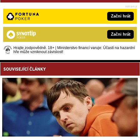
Začni hrát
Začni hrát
Hrajte zodpovědně. 18+ | Ministerstvo financí varuje: Účastí na hazardní
hře může vzniknout závislost!
SOUVISEJÍCÍ ČLÁNKY