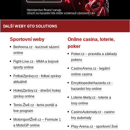
DALŠÍ WEBY GTO SOLUTIONS
Sportovní weby
Online casina, loterie,
poker
BetArena.cz - kurzové sázení
online
Poker.cz – pravidla a základy
pokeru
Fight-Live.cz - MMA a bojové
sporty online
CasinoArena.cz - legální
online casina
FotbalZprávy.cz - fotbal zprávy
aktuálně
EncyklopedieHazardu.cz -
hazardní hry online
HokejZprávy.cz - dnešní hokej
zprávy online
Loterie-tikety.cz - loterie a
losy online
Tenis-Živě.cz - tenis portál a
live program
CasinoAutomaty.cz - casino
hry automaty
MotorsportŽivě.cz – Formule 1
a MotoGP online
Play-Arena.cz - sportovní živé