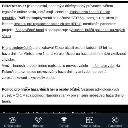
PokerArena.cz
je komplexní, odborný a důvěryhodný průvodce světem
legálních online casin, která mají licenci od
Ministerstva financí České
republiky
. Patří do skupiny webů společnosti GTO Solutions, s. r. o., která je
členem
Institutu pro regulaci hazardních her (IPRH)
, mediálním partnerem
projektu
Zodpovědné hraní
a spolupracuje s
Asociací hráčů pokeru a kurzových
sázek
.
Hrajte zodpovědně
a pro zábavu! Zákaz účasti osob mladších 18 let na
hazardní hře. Ministerstvo financí varuje: Účastí na hazardní hře může vzniknout
závislost!
Využití bonusů je podmíněno registrací u provozovatele –
informace zde
. Na
PokerArena.cz nejsou provozovány hazardní hry ani zde neprobíhá
zprostředkování jakýchkoliv plateb.
Pomoc pro hráče hazardních her a osoby blízké:
Seznam adiktologických
služeb v ČR
,
Mapa pomoci
,
Národní stránky pro snížení nebezpečí hazardního
hraní
.
O nás
|
Kontakty
|
Redakční standardy
|
Podmínky užívání
|
Zpracování osobních údajů a cookies
|
18+ Zodpovědné hraní
| ©
Online poker
Bonusy
Turnaje
Poker pravidla
Facebook
GTO Solutions, s.r.o.