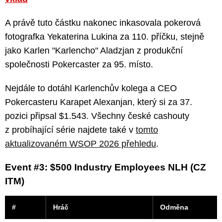
A právě tuto částku nakonec inkasovala pokerová
fotografka Yekaterina Lukina za 110. příčku, stejně
jako Karlen "Karlencho" Aladzjan z produkční
společnosti Pokercaster za 95. místo.
Nejdále to dotáhl Karlenchův kolega a CEO
Pokercasteru Karapet Alexanjan, který si za 37.
pozici připsal $1.543. Všechny české cashouty
z probíhající série najdete také v
tomto
aktualizovaném WSOP 2026 přehledu
.
Event #3: $500 Industry Employees NLH (CZ
ITM)
#
Hráč
Odměna