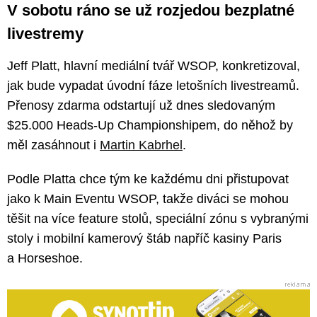
V sobotu ráno se už rozjedou bezplatné
livestremy
Jeff Platt, hlavní mediální tvář WSOP, konkretizoval,
jak bude vypadat úvodní fáze letošních livestreamů.
Přenosy zdarma odstartují už dnes sledovaným
$25.000 Heads-Up Championshipem, do něhož by
měl zasáhnout i
Martin Kabrhel
.
Podle Platta chce tým ke každému dni přistupovat
jako k Main Eventu WSOP, takže diváci se mohou
těšit na více feature stolů, speciální zónu s vybranými
stoly i mobilní kamerový štáb napříč kasiny Paris
a Horseshoe.