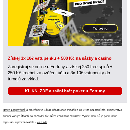
Získej 3x 10€ vstupenku + 500 Kč na sázky a casino
Zaregistruj se online u Fortuny a získej 250 free spinů +
250 Kč freebet za ověření účtu a 3x 10€ vstupenky do
turnajů za vklad.
KLIKNI ZDE a začni hrát poker u Fortuny
Hrajte zodpovědně
a pro zábavu! Zákaz účasti osob mladších 18 let na hazardní hře. Ministerstvo
financí varuje: Účastí na hazardní hře může vzniknout závislost! Využití bonusů je podmíněno
registrací u provozovatele -
více zde
.