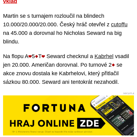
vklad
Martin se s turnajem rozloučil na blindech
10.000/20.000/20.000. Český hráč otevřel z
cutoffu
na 45.000 a dorovnal ho Nicholas Seward na big
blindu.
Na flopu A
5
T
Seward checknul a
Kabrhel
vsadil
jen 20.000. Američan dorovnal. Po turnové 2
se
akce znovu dostala ke Kabrhelovi, který přitlačil
sázkou 80.000. Seward ani tentokrát nezahodil.