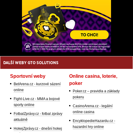
DALŠÍ WEBY GTO SOLUTIONS
Sportovní weby
Online casina, loterie,
poker
BetArena.cz - kurzové sázení
online
Poker.cz – pravidla a základy
pokeru
Fight-Live.cz - MMA a bojové
sporty online
CasinoArena.cz - legální
online casina
FotbalZprávy.cz - fotbal zprávy
aktuálně
EncyklopedieHazardu.cz -
hazardní hry online
HokejZprávy.cz - dnešní hokej