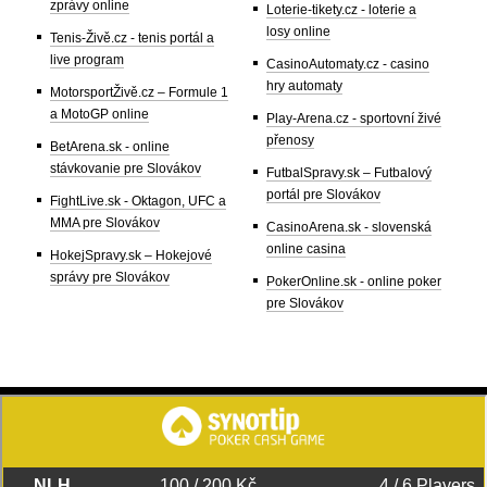
zprávy online
Loterie-tikety.cz - loterie a
losy online
Tenis-Živě.cz - tenis portál a
live program
CasinoAutomaty.cz - casino
hry automaty
MotorsportŽivě.cz – Formule 1
a MotoGP online
Play-Arena.cz - sportovní živé
přenosy
BetArena.sk - online
stávkovanie pre Slovákov
FutbalSpravy.sk – Futbalový
portál pre Slovákov
FightLive.sk - Oktagon, UFC a
MMA pre Slovákov
CasinoArena.sk - slovenská
online casina
HokejSpravy.sk – Hokejové
správy pre Slovákov
PokerOnline.sk - online poker
pre Slovákov