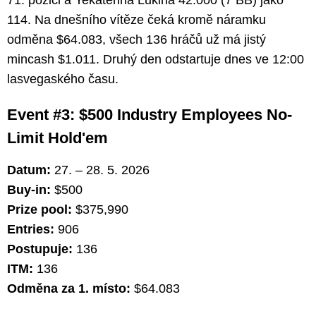
71. pozici a Yekaterina Lukina 42.000 (7 BB) jako
114. Na dnešního vítěze čeká kromě náramku
odměna $64.083, všech 136 hráčů už má jistý
mincash $1.011. Druhý den odstartuje dnes ve 12:00
lasvegaského času.
Event #3: $500 Industry Employees No-
Limit Hold'em
Datum:
27. – 28. 5. 2026
Buy-in:
$500
Prize pool:
$375,990
Entries:
906
Postupuje:
136
ITM:
136
Odměna za 1. místo:
$64.083