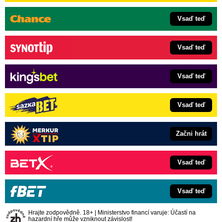
Vsaď teď
Vsaď teď
Vsaď teď
Vsaď teď
Začni hrát
Vsaď teď
Vsaď teď
Hrajte zodpovědně. 18+ | Ministerstvo financí varuje: Účastí na
hazardní hře může vzniknout závislost!