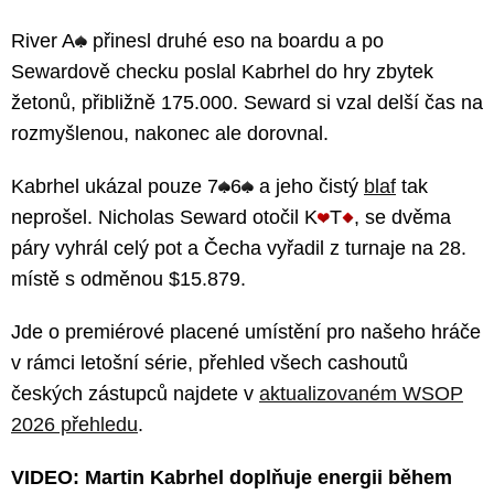
River A
přinesl druhé eso na boardu a po
Sewardově checku poslal Kabrhel do hry zbytek
žetonů, přibližně 175.000. Seward si vzal delší čas na
rozmyšlenou, nakonec ale dorovnal.
Kabrhel ukázal pouze 7
6
a jeho čistý
blaf
tak
neprošel. Nicholas Seward otočil K
T
, se dvěma
páry vyhrál celý pot a Čecha vyřadil z turnaje na 28.
místě s odměnou $15.879.
Jde o premiérové placené umístění pro našeho hráče
v rámci letošní série, přehled všech cashoutů
českých zástupců najdete v
aktualizovaném WSOP
2026 přehledu
.
VIDEO: Martin Kabrhel doplňuje energii během