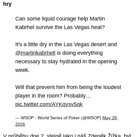
hry
Can some liquid courage help Martin
Kabrhel survive the Las Vegas heat?
It's a little dry in the Las Vegas desert and
@martinkabrhell
is doing everything
necessary to stay hydrated in the opening
week.
Will that prevent him from being the loudest
player in the room? Probably…
pic.twitter.com/AYKqysv5qk
— WSOP - World Series of Poker (@WSOP)
May 28,
2026
V průběhu dne 2, stejně jako i náš Zdeněk Žižka, byl