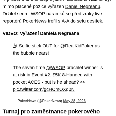
mimo placené pozice vyřazen
Daniel Negreanu
.
Držitel sedmi WSOP náramků se před zraky live
reportérů PokerNews trefil s A-A do setu desítek.
VIDEO: Vyřazení Daniela Negreana
🤳 Selfie stick OUT for
@RealKidPoker
as
the bubble nears!
The seven-time
@WSOP
bracelet winner is
at risk in Event #2: $5K 8-Handed with
pocket ACES - but is he ahead? 👀
pic.twitter.com/gcHCmOXq0N
— PokerNews (@PokerNews)
May 28, 2026
Turnaj pro zaměstnance pokerového