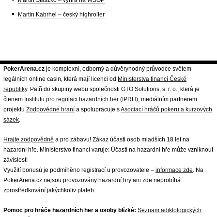
Martin Staszko – výhra na WSOP
Martin Kabrhel – český highroller
PokerArena.cz
je komplexní, odborný a důvěryhodný průvodce světem
legálních online casin, která mají licenci od
Ministerstva financí České
republiky
. Patří do skupiny webů společnosti GTO Solutions, s. r. o., která je
členem
Institutu pro regulaci hazardních her (IPRH)
, mediálním partnerem
projektu
Zodpovědné hraní
a spolupracuje s
Asociací hráčů pokeru a kurzových
sázek
.
Hrajte zodpovědně
a pro zábavu! Zákaz účasti osob mladších 18 let na
hazardní hře. Ministerstvo financí varuje: Účastí na hazardní hře může vzniknout
závislost!
Využití bonusů je podmíněno registrací u provozovatele –
informace zde
. Na
PokerArena.cz nejsou provozovány hazardní hry ani zde neprobíhá
zprostředkování jakýchkoliv plateb.
Pomoc pro hráče hazardních her a osoby blízké:
Seznam adiktologických