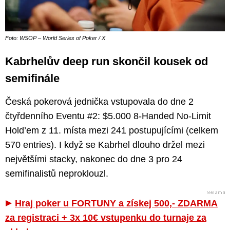
Foto: WSOP – World Series of Poker / X
Kabrhelův deep run skončil kousek od
semifinále
Česká pokerová jednička vstupovala do dne 2
čtyřdenního Eventu #2: $5.000 8-Handed No-Limit
Hold’em z 11. místa mezi 241 postupujícími (celkem
570 entries). I když se Kabrhel dlouho držel mezi
největšími stacky, nakonec do dne 3 pro 24
semifinalistů neproklouzl.
Hraj poker u FORTUNY a získej 500,- ZDARMA
za registraci + 3x 10€ vstupenku do turnaje za