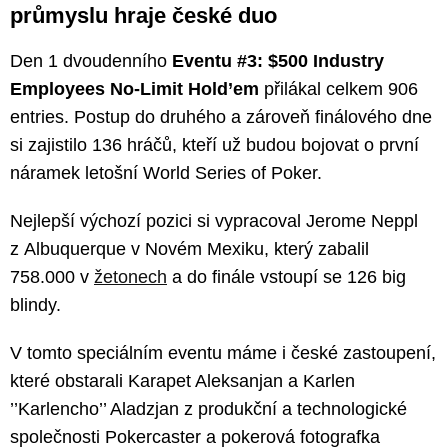
průmyslu hraje české duo
Den 1 dvoudenního
Eventu #3: $500 Industry
Employees No-Limit Hold’em
přilákal celkem 906
entries. Postup do druhého a zároveň finálového dne
si zajistilo 136 hráčů, kteří už budou bojovat o první
náramek letošní World Series of Poker.
Nejlepší výchozí pozici si vypracoval Jerome Neppl
z Albuquerque v Novém Mexiku, který zabalil
758.000 v
žetonech
a do finále vstoupí se 126 big
blindy.
V tomto speciálním eventu máme i české zastoupení,
které obstarali Karapet Aleksanjan a Karlen
’’Karlencho’’ Aladzjan z produkční a technologické
společnosti Pokercaster a pokerová fotografka