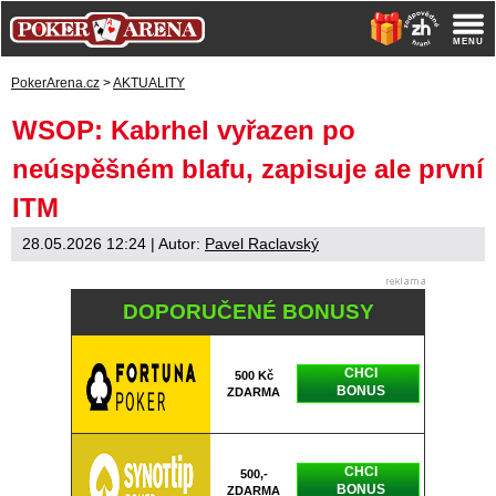
PokerArena.cz
>
AKTUALITY
WSOP: Kabrhel vyřazen po
neúspěšném blafu, zapisuje ale první
ITM
28.05.2026 12:24
| Autor:
Pavel Raclavský
DOPORUČENÉ BONUSY
CHCI
500 Kč
BONUS
ZDARMA
CHCI
500,-
BONUS
ZDARMA