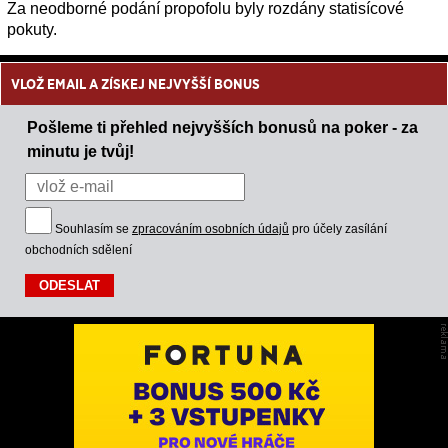
Za neodborné podání propofolu byly rozdány statisícové
pokuty.
VLOŽ EMAIL A ZÍSKEJ NEJVYŠŠÍ BONUS
Pošleme ti přehled nejvyšších bonusů na poker - za
minutu je tvůj!
Souhlasím se
zpracováním osobních údajů
pro účely zasílání
obchodních sdělení