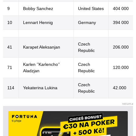
9
Bobby Sanchez
United States
404 000
10
Lennart Hennig
Germany
394 000
Czech
41
Karapet Aleksanjan
206.000
Republic
Karlen ’’Karlencho’’
Czech
71
120.000
Aladzjan
Republic
Czech
114
Yekaterina Lukina
42.000
Republic