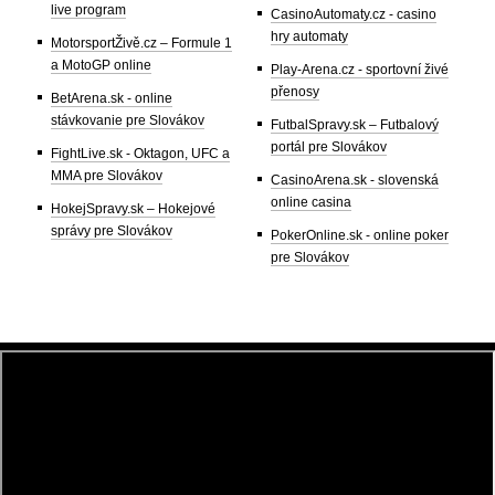
live program
CasinoAutomaty.cz - casino
hry automaty
MotorsportŽivě.cz – Formule 1
a MotoGP online
Play-Arena.cz - sportovní živé
přenosy
BetArena.sk - online
stávkovanie pre Slovákov
FutbalSpravy.sk – Futbalový
portál pre Slovákov
FightLive.sk - Oktagon, UFC a
MMA pre Slovákov
CasinoArena.sk - slovenská
online casina
HokejSpravy.sk – Hokejové
správy pre Slovákov
PokerOnline.sk - online poker
pre Slovákov