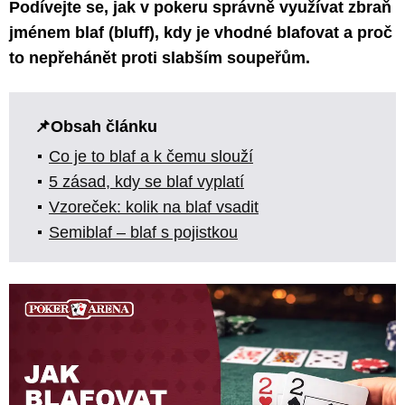
Podívejte se, jak v pokeru správně využívat zbraň
jménem blaf (bluff), kdy je vhodné blafovat a proč
to nepřehánět proti slabším soupeřům.
Obsah článku
Co je to blaf a k čemu slouží
5 zásad, kdy se blaf vyplatí
Vzoreček: kolik na blaf vsadit
Semiblaf – blaf s pojistkou