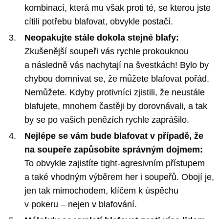
kombinací, která mu však proti té, se kterou jste
cítili potřebu blafovat, obvykle postačí.
Neopakujte stále dokola stejné blafy:
Zkušenější soupeři vás rychle prokouknou
a následně vás nachytají na švestkách! Bylo by
chybou domnívat se, že můžete blafovat pořád.
Nemůžete. Kdyby protivníci zjistili, že neustále
blafujete, mnohem častěji by dorovnávali, a tak
by se po vašich penězích rychle zaprášilo.
Nejlépe se vám bude blafovat v případě, že
na soupeře zapůsobíte správným dojmem:
To obvykle zajistíte tight-agresivním přístupem
a také vhodným výběrem her i soupeřů. Obojí je,
jen tak mimochodem, klíčem k úspěchu
v pokeru – nejen v blafování.