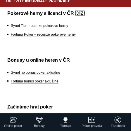
DŮLEŽITÉ INFORMACE PRO HRÁČE
Pokerové herny s licencí v ČR 🇨🇿
Synot Tip – recenze pokerové herny
Fortuna Poker – recenze pokerové herny
Bonusy u online heren v ČR
SynotTip bonus poker aktuálně
Fortuna bonus poker aktuálně
Začínáme hrát poker
Poker – základní pravidla a průběh hry
Online poker
Bonusy
Turnaje
Poker pravidla
Facebook
Pořadí výherních kombinací v pokeru