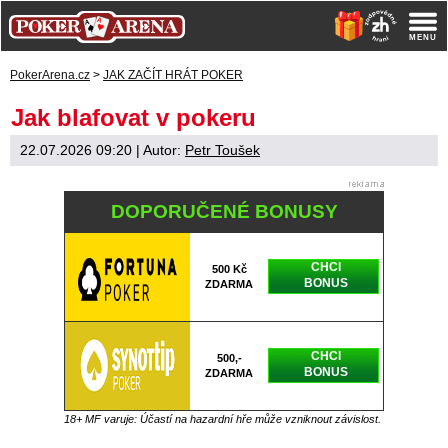
PokerArena.cz
>
JAK ZAČÍT HRÁT POKER
Jak blafovat v pokeru
22.07.2026 09:20
| Autor:
Petr Toušek
DOPORUČENÉ BONUSY
CHCI
500 Kč
BONUS
ZDARMA
CHCI
500,-
BONUS
ZDARMA
18+ MF varuje: Účastí na hazardní hře může vzniknout závislost.