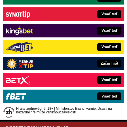
Vsaď teď
Vsaď teď
Vsaď teď
Začni hrát
Vsaď teď
Vsaď teď
Hrajte zodpovědně. 18+ | Ministerstvo financí varuje: Účastí na
hazardní hře může vzniknout závislost!