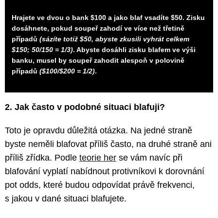
Hrajete ve dvou o bank $100 a jako blaf vsadíte $50. Zisku
dosáhnete, pokud soupeř zahodí ve více než třetině
případů
(sázíte totiž $50, abyste zkusili vyhrát celkem
$150; 50/150 = 1/3)
. Abyste dosáhli zisku blafem ve výši
banku, musel by soupeř zahodit alespoň v polovině
případů
($100/$200 = 1/2)
.
2. Jak často v podobné situaci blafuji?
Toto je opravdu důležitá otázka. Na jedné straně
byste neměli blafovat příliš často, na druhé straně ani
příliš zřídka. Podle
teorie her
se vám navíc při
blafování vyplatí nabídnout protivníkovi k dorovnání
pot odds, které budou odpovídat právě frekvenci,
s jakou v dané situaci blafujete.