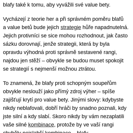
blafy také k tomu, aby vyvážili své value bety.
Vycházejí z teorie her a při správném poměru blafů
a value betů bude jejich
strategie
hůře napadnutelná.
Jejich protivníci se sice mohou rozhodnout, jak často
sázku dorovnají, jenže strategii, která by byla
opravdu výhodná proti správně sestavené rangi,
najdou jen stěží – obvykle se budou muset spokojit
se strategií s nejmenší možnou ztrátou.
To znamená, že blafy proti schopným soupeřům
obvykle neslouží jako přímý zdroj výher – spíše
zajišťují krytí pro value bety. Jinými slovy: kdybyste
nikdy neblafovali, dobří hráči by snadno poznali, kdy
jste silní a kdy slabí. Skoro nikdy by vám nezaplatili
vaše silné
kombinace
, protože by ve vaší rangi
chyběly nejslabší kombinace – blafy.