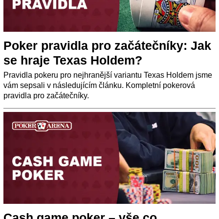
Poker pravidla pro začátečníky: Jak
se hraje Texas Holdem?
Pravidla pokeru pro nejhranější variantu Texas Holdem jsme
vám sepsali v následujícím článku. Kompletní pokerová
pravidla pro začátečníky.
Cash game poker – vše co