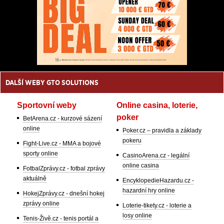
DALŠÍ WEBY GTO SOLUTIONS
Sportovní weby
Online casina, loterie,
poker
BetArena.cz - kurzové sázení
online
Poker.cz – pravidla a základy
pokeru
Fight-Live.cz - MMA a bojové
sporty online
CasinoArena.cz - legální
online casina
FotbalZprávy.cz - fotbal zprávy
aktuálně
EncyklopedieHazardu.cz -
hazardní hry online
HokejZprávy.cz - dnešní hokej
zprávy online
Loterie-tikety.cz - loterie a
losy online
Tenis-Živě.cz - tenis portál a