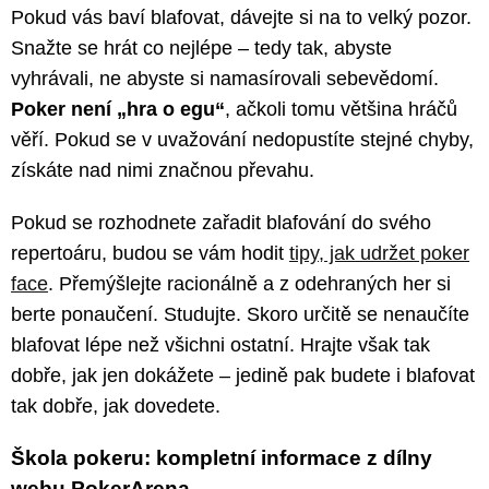
Pokud vás baví blafovat, dávejte si na to velký pozor.
Snažte se hrát co nejlépe – tedy tak, abyste
vyhrávali, ne abyste si namasírovali sebevědomí.
Poker není „hra o egu“
, ačkoli tomu většina hráčů
věří. Pokud se v uvažování nedopustíte stejné chyby,
získáte nad nimi značnou převahu.
Pokud se rozhodnete zařadit blafování do svého
repertoáru, budou se vám hodit
tipy, jak udržet poker
face
. Přemýšlejte racionálně a z odehraných her si
berte ponaučení. Studujte. Skoro určitě se nenaučíte
blafovat lépe než všichni ostatní. Hrajte však tak
dobře, jak jen dokážete – jedině pak budete i blafovat
tak dobře, jak dovedete.
Škola pokeru: kompletní informace z dílny
webu PokerArena