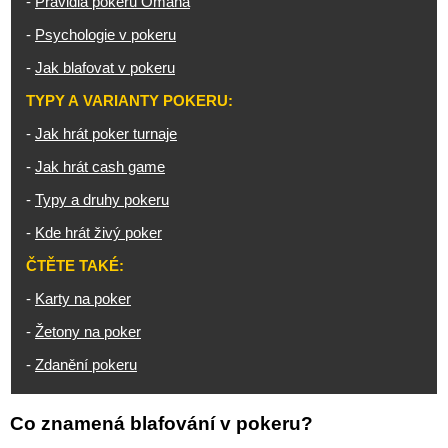
-
Pravidla pokeru Omaha
-
Psychologie v pokeru
-
Jak blafovat v pokeru
TYPY A VARIANTY POKERU
:
-
Jak hrát poker turnaje
-
Jak hrát cash game
-
Typy a druhy pokeru
-
Kde hrát živý poker
ČTĚTE TAKÉ:
-
Karty na poker
-
Žetony na poker
-
Zdanění pokeru
Co znamená blafování v pokeru?