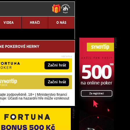
VIDEA
HRÁČI
O NÁS
NE POKEROVÉ HERNY
Začni hrát
Začni hrát
ajte zodpovědně. 18+ | Ministerstvo financí
ruje: Účastí na hazardní hře může vzniknout
!