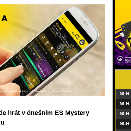
de hrát v dnešním ES Mystery
ru