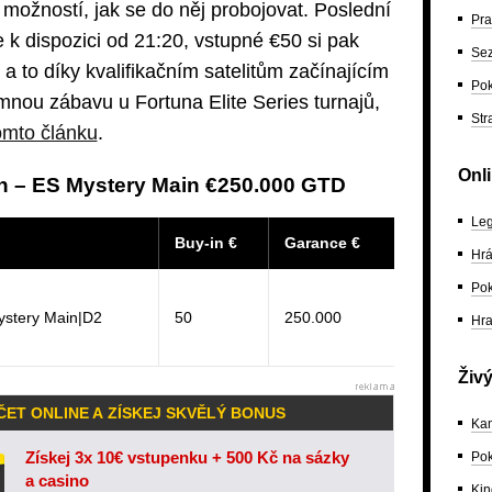
 možností, jak se do něj probojovat. Poslední
Pra
e k dispozici od 21:20, vstupné €50 si pak
Sez
 a to díky kvalifikačním satelitům začínajícím
Pok
nou zábavu u Fortuna Elite Series turnajů,
Str
omto článku
.
Onl
ion – ES Mystery Main €250.000 GTD
Leg
Buy-in €
Garance €
Hrá
Pok
stery Main|D2
50
250.000
Hra
Živ
ČET ONLINE A ZÍSKEJ SKVĚLÝ BONUS
Kam
Získej 3x 10€ vstupenku + 500 Kč na sázky
Pok
a casino
Kin