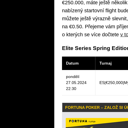
€250.000, máte ještě několik
nabízený startovní flight bud
můžete ještě výrazně slevnit,
na €0.50. Přejeme vám příjem
o kterých se více dočtete
v t
Elite Series Spring Edit
Datum
Turnaj
pondělí
27.05.2024
ES|€250,000|My
22:30
FORTUNA POKER – ZALOŽ SI Ú