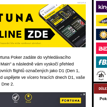
rtuna Poker zadáte do vyhledávacího
Main" a následně vám vyskočí přehled
ovních flightů označených jako D1 (Den 1,
d uspějete ve vícero hracích dnech D1, vaše
o Dne 2.
DŮLE
Pok