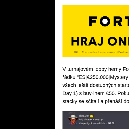
V turnajovém lobby herny Fo
řádku "ES|€250,000|Mystery 
všech ještě dostupných start
Day 1) s buy-inem €50. Poku
stacky se sčítají a přenáší d