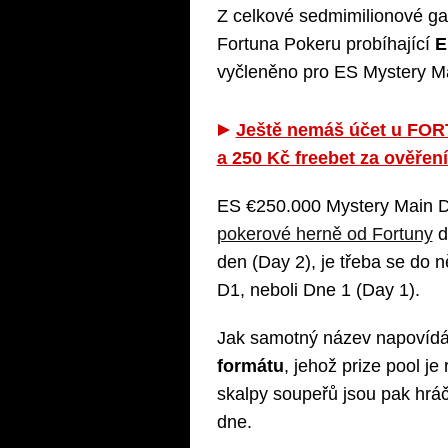
Z celkové sedmimilionové ga
Fortuna Pokeru probíhající
E
vyčleněno pro ES Mystery Main
Ještě nemáš účet u FORT
a 250 Kč freebet za ověřen
ES €250.000 Mystery Main D2
pokerové herně od Fortuny
d
den (Day 2), je třeba se do n
D1, neboli Dne 1 (Day 1).
Jak samotný název napovídá,
formátu
, jehož prize pool j
skalpy soupeřů jsou pak hrá
dne.