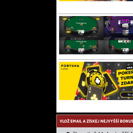
VLOŽ EMAIL A ZÍSKEJ NEJVYŠŠÍ BONU