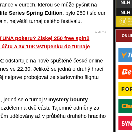
rance v eurech, kterou se může pyšnit na
lite Series Spring Edition
, bylo 250 tisíc eur
, největší turnaj celého festivalu.
ONLI
UNA pokeru? Získej 250 free spinů
í účtu a 3x 10€ vstupenku do turnaje
 odstartuje na nově spuštěné české online
nes ve 22:30. Jelikož se jedná o druhý hrací
ěj nejprve probojovat ze startovního flightu
 jedná se o turnaj v
mystery bounty
e rozdělen na dvě části. Tajemné odměny za
čům udělovány až v průběhu druhého hracího