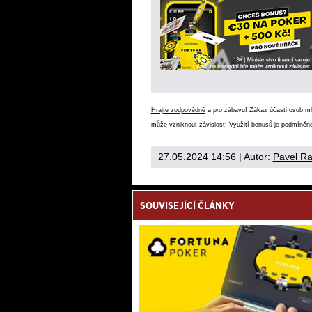
Hrajte zodpovědně
a pro zábavu! Zákaz účasti osob mlad
může vzniknout závislost! Využití bonusů je podmíněno
27.05.2024 14:56
| Autor:
Pavel Ra
SOUVISEJÍCÍ ČLÁNKY