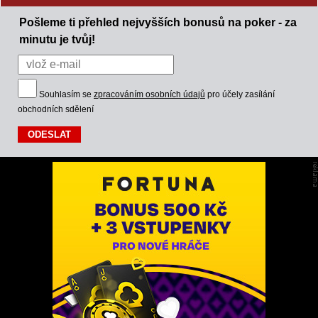
Pošleme ti přehled nejvyšších bonusů na poker - za
minutu je tvůj!
Souhlasím se
zpracováním osobních údajů
pro účely zasílání
obchodních sdělení