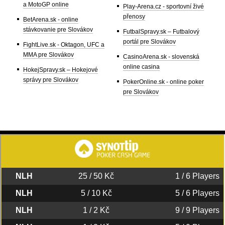
a MotoGP online
Play-Arena.cz - sportovní živé
přenosy
BetArena.sk - online
stávkovanie pre Slovákov
FutbalSpravy.sk – Futbalový
portál pre Slovákov
FightLive.sk - Oktagon, UFC a
MMA pre Slovákov
CasinoArena.sk - slovenská
online casina
HokejSpravy.sk – Hokejové
správy pre Slovákov
PokerOnline.sk - online poker
pre Slovákov