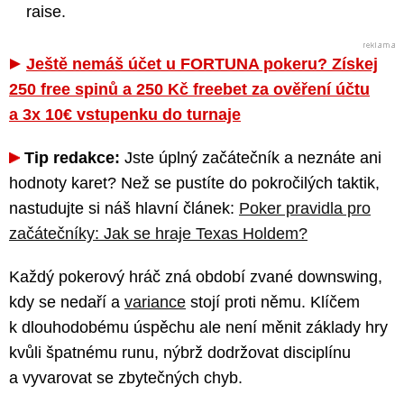
raise.
Ještě nemáš účet u FORTUNA pokeru? Získej
250 free spinů a 250 Kč freebet za ověření účtu
a 3x 10€ vstupenku do turnaje
Tip redakce:
Jste úplný začátečník a neznáte ani
hodnoty karet? Než se pustíte do pokročilých taktik,
nastudujte si náš hlavní článek:
Poker pravidla pro
začátečníky: Jak se hraje Texas Holdem?
Každý pokerový hráč zná období zvané downswing,
kdy se nedaří a
variance
stojí proti němu. Klíčem
k dlouhodobému úspěchu ale není měnit základy hry
kvůli špatnému runu, nýbrž dodržovat disciplínu
a vyvarovat se zbytečných chyb.