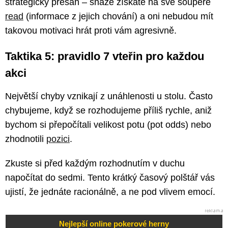
strategický přesah – snáze získáte na své soupeře
read
(informace z jejich chování) a oni nebudou mít
takovou motivaci hrát proti vám agresivně.
Taktika 5: pravidlo 7 vteřin pro každou
akci
Největší chyby vznikají z unáhlenosti u stolu. Často
chybujeme, když se rozhodujeme příliš rychle, aniž
bychom si přepočítali velikost potu (pot odds) nebo
zhodnotili
pozici
.
Zkuste si před každým rozhodnutím v duchu
napočítat do sedmi. Tento krátký časový polštář vás
ujistí, že jednáte racionálně, a ne pod vlivem emocí.
Nejlepší online pokerové herny