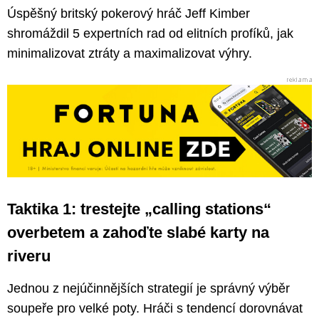
Úspěšný britský pokerový hráč Jeff Kimber
shromáždil 5 expertních rad od elitních profíků, jak
minimalizovat ztráty a maximalizovat výhry.
Taktika 1: trestejte „calling stations“
overbetem a zahoďte slabé karty na
riveru
Jednou z nejúčinnějších strategií je správný výběr
soupeře pro velké poty. Hráči s tendencí dorovnávat