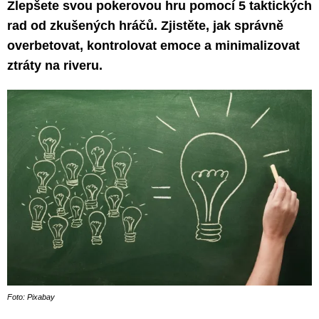
Zlepšete svou pokerovou hru pomocí 5 taktických
rad od zkušených hráčů. Zjistěte, jak správně
overbetovat, kontrolovat emoce a minimalizovat
ztráty na riveru.
Foto: Pixabay