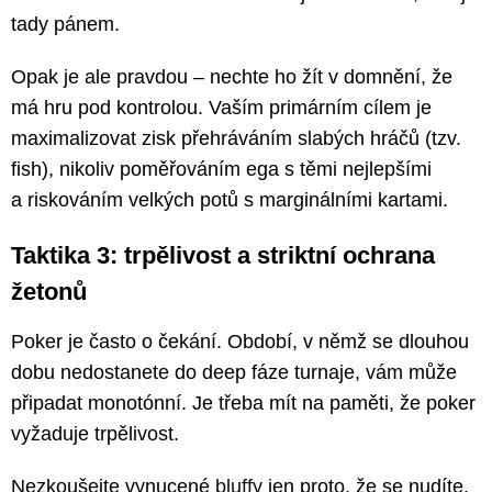
tady pánem.
Opak je ale pravdou – nechte ho žít v domnění, že
má hru pod kontrolou. Vaším primárním cílem je
maximalizovat zisk přehráváním slabých hráčů (tzv.
fish), nikoliv poměřováním ega s těmi nejlepšími
a riskováním velkých potů s marginálními kartami.
Taktika 3: trpělivost a striktní ochrana
žetonů
Poker je často o čekání. Období, v němž se dlouhou
dobu nedostanete do deep fáze turnaje, vám může
připadat monotónní. Je třeba mít na paměti, že poker
vyžaduje trpělivost.
Nezkoušejte vynucené
bluffy
jen proto, že se nudíte.