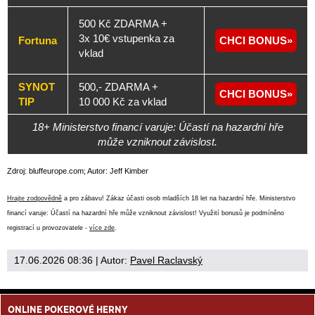
500 Kč ZDARMA +
3x 10€ vstupenka za
Fortuna
CHCI BONUS
vklad
SYNOT
500,- ZDARMA +
CHCI BONUS
TIP
10 000 Kč za vklad
18+ Ministerstvo financí varuje: Účastí na hazardní hře
může vzniknout závislost.
Zdroj: bluffeurope.com; Autor: Jeff Kimber
Hrajte zodpovědně
a pro zábavu! Zákaz účasti osob mladších 18 let na hazardní hře. Ministerstvo
financí varuje: Účastí na hazardní hře může vzniknout závislost! Využití bonusů je podmíněno
registrací u provozovatele -
více zde
.
17.06.2026 08:36
| Autor:
Pavel Raclavský
ONLINE POKEROVÉ HERNY