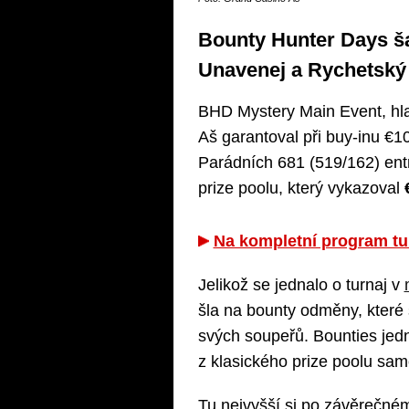
Bounty Hunter Days š
Unavenej a Rychetský 
BHD Mystery Main Event, hla
Aš garantoval při buy-inu €1
Parádních 681 (519/162) ent
prize poolu, který vykazoval
Na kompletní program tur
Jelikož se jednalo o turnaj v
šla na bounty odměny, které s
svých soupeřů. Bounties jedn
z klasického prize poolu sa
Tu nejvyšší si po závěrečné