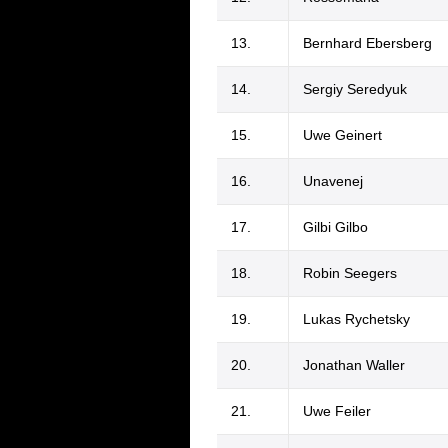
13.
Bernhard Ebersberg
14.
Sergiy Seredyuk
15.
Uwe Geinert
16.
Unavenej
17.
Gilbi Gilbo
18.
Robin Seegers
19.
Lukas Rychetsky
20.
Jonathan Waller
21.
Uwe Feiler