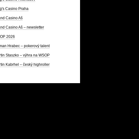
g's Casino Praha
nd Casino Aš
nd Casino Aš – newsletter
OP 2026
an Hrabec – pokerový talent
tin Staszko – výhra na WSOP
tin Kabrhel – český highroller