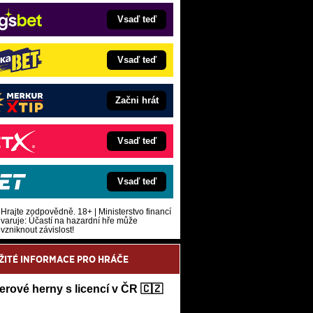
Vsaď teď
Vsaď teď
Začni hrát
Vsaď teď
Vsaď teď
Hrajte zodpovědně. 18+ | Ministerstvo financí
varuje: Účastí na hazardní hře může
vzniknout závislost!
ŽITÉ INFORMACE PRO HRÁČE
erové herny s licencí v ČR 🇨🇿