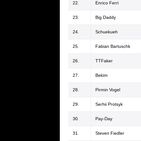
22.
Enrico Ferri
23.
Big Daddy
24.
Schuekueh
25.
Fabian Bartuschk
26.
TTFaker
27.
Bekim
28.
Pirmin Vogel
29.
Serhii Protsyk
30.
Pay-Day
31.
Steven Fiedler