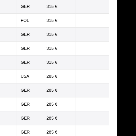
GER
315 €
POL
315 €
GER
315 €
GER
315 €
GER
315 €
USA
285 €
GER
285 €
GER
285 €
GER
285 €
GER
285 €