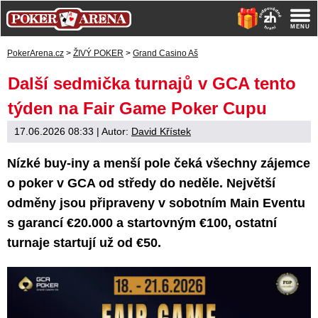
PokerArena.cz
>
ŽIVÝ POKER
>
Grand Casino Aš
Další sedmička turnajů v GCA tento
týden na Fair Game Poker Cupu
17.06.2026 08:33
| Autor:
David Křístek
Nízké buy-iny a menší pole čeká všechny zájemce
o poker v GCA od středy do neděle. Největší
odměny jsou připraveny v sobotním Main Eventu
s garancí €20.000 a startovným €100, ostatní
turnaje startují už od €50.