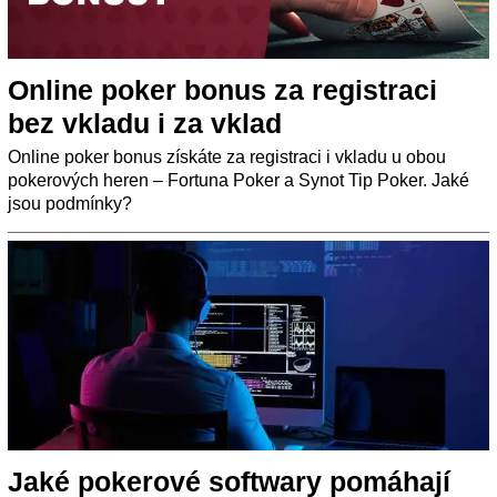
Online poker bonus za registraci
bez vkladu i za vklad
Online poker bonus získáte za registraci i vkladu u obou
pokerových heren – Fortuna Poker a Synot Tip Poker. Jaké
jsou podmínky?
Jaké pokerové softwary pomáhají