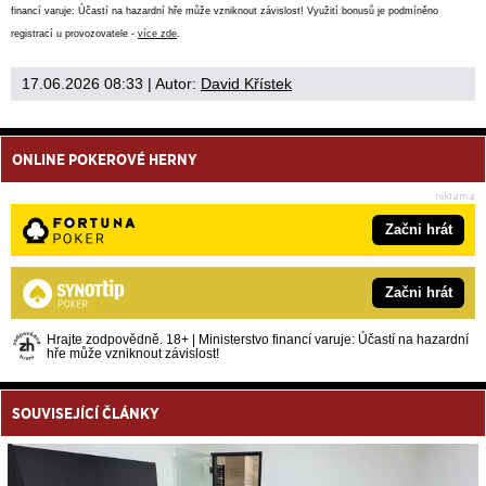
financí varuje: Účastí na hazardní hře může vzniknout závislost! Využití bonusů je podmíněno
registrací u provozovatele -
více zde
.
17.06.2026 08:33
| Autor:
David Křístek
ONLINE POKEROVÉ HERNY
Začni hrát
Začni hrát
Hrajte zodpovědně. 18+ | Ministerstvo financí varuje: Účastí na hazardní
hře může vzniknout závislost!
SOUVISEJÍCÍ ČLÁNKY