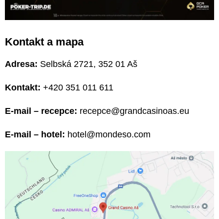
Kontakt a mapa
Adresa:
Selbská 2721, 352 01 Aš
Kontakt:
+420 351 011 611
E-mail – recepce:
recepce@grandcasinoas.eu
E-mail – hotel:
hotel@mondeso.com