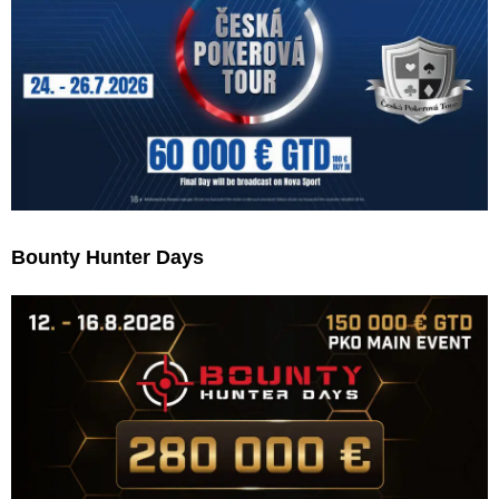
Bounty Hunter Days