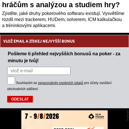
hráčům s analýzou a studiem hry?
Zjistěte, jaké druhy pokerového softwaru existují. Vysvětlíme
rozdíl mezi trackerem, HUDem, solverem, ICM kalkulačkou
a tréninkovými aplikacemi.
VLOŽ EMAIL A ZÍSKEJ NEJVYŠŠÍ BONUS
Pošleme ti přehled nejvyšších bonusů na poker - za
minutu je tvůj!
Souhlasím se
zpracováním osobních údajů
pro účely zasílání
obchodních sdělení