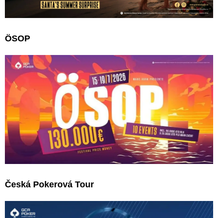
ÖSOP
Česká Pokerová Tour