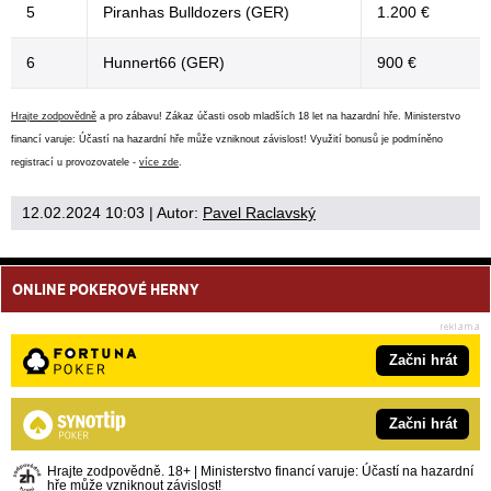
5
Piranhas Bulldozers (GER)
1.200 €
6
Hunnert66 (GER)
900 €
Hrajte zodpovědně
a pro zábavu! Zákaz účasti osob mladších 18 let na hazardní hře. Ministerstvo
financí varuje: Účastí na hazardní hře může vzniknout závislost! Využití bonusů je podmíněno
registrací u provozovatele -
více zde
.
12.02.2024 10:03
| Autor:
Pavel Raclavský
ONLINE POKEROVÉ HERNY
Začni hrát
Začni hrát
Hrajte zodpovědně. 18+ | Ministerstvo financí varuje: Účastí na hazardní
hře může vzniknout závislost!