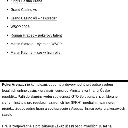
King's Casino Praha
Grand Casino Aš
Grand Casino Aš – newsletter
WSOP 2026
Roman Hrabec – pokerový talent
Martin Staszko – výhra na WSOP
Martin Kabrhel – český highroller
PokerArena.cz
je komplexní, odborný a důvěryhodný průvodce světem
legálních online casin, která mají licenci od
Ministerstva financí České
republiky
. Patří do skupiny webů společnosti GTO Solutions, s. r. o., která je
členem
Institutu pro regulaci hazardních her (IPRH)
, mediálním partnerem
projektu
Zodpovědné hraní
a spolupracuje s
Asociací hráčů pokeru a kurzových
sázek
.
Hrajte zodpovědně
a pro zábavu! Zákaz účasti osob mladších 18 let na