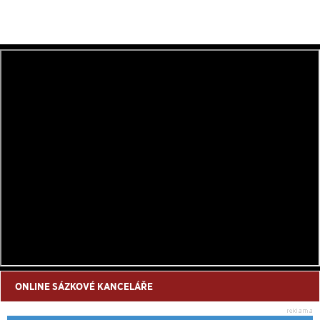
ONLINE SÁZKOVÉ KANCELÁŘE