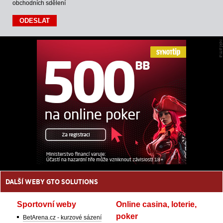
obchodních sdělení
DALŠÍ WEBY GTO SOLUTIONS
Sportovní weby
Online casina, loterie,
poker
BetArena.cz - kurzové sázení