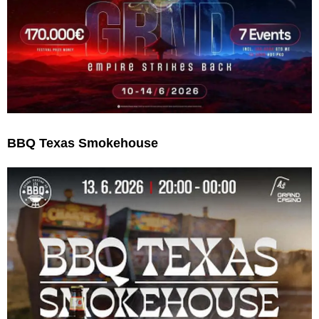
BBQ Texas Smokehouse