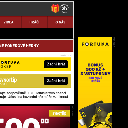
VIDEA
HRÁČI
O NÁS
NE POKEROVÉ HERNY
Začni hrát
Začni hrát
ajte zodpovědně. 18+ | Ministerstvo financí
ruje: Účastí na hazardní hře může vzniknout
!