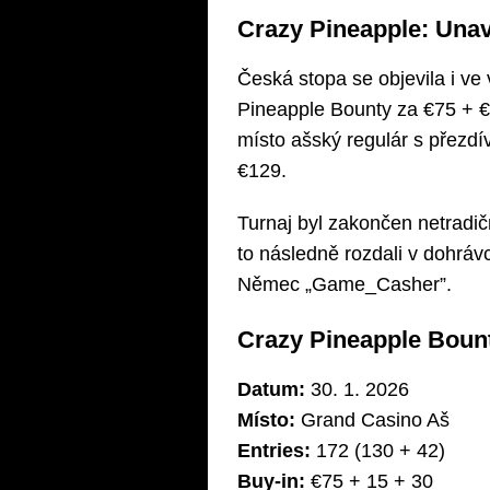
Crazy Pineapple: Unav
Česká stopa se objevila i v
Pineapple Bounty za €75 + €
místo ašský regulár s přezdí
€129.
Turnaj byl zakončen netradi
to následně rozdali v dohrávc
Němec „Game_Casher”.
Crazy Pineapple Boun
Datum:
30. 1. 2026
Místo:
Grand Casino Aš
Entries:
172 (130 + 42)
Buy-in:
€75 + 15 + 30