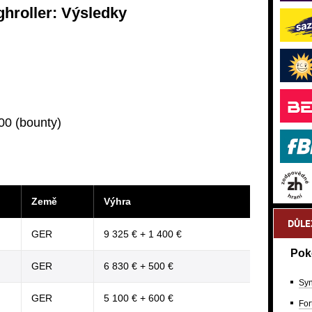
hroller: Výsledky
00 (bounty)
Země
Výhra
DŮLE
GER
9 325 € + 1 400 €
Pok
GER
6 830 € + 500 €
Syn
GER
5 100 € + 600 €
For