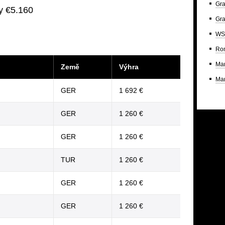
Gra
y €5.160
Gra
WS
Rom
Mar
Země
Výhra
Mar
GER
1 692 €
GER
1 260 €
GER
1 260 €
TUR
1 260 €
GER
1 260 €
GER
1 260 €