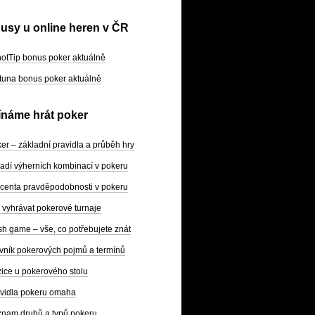
usy u online heren v ČR
otTip bonus poker aktuálně
tuna bonus poker aktuálně
ínáme hrát poker
er – základní pravidla a průběh hry
adí výherních kombinací v pokeru
centa pravděpodobnosti v pokeru
 vyhrávat pokerové turnaje
h game – vše, co potřebujete znát
vník pokerových pojmů a termínů
ice u pokerového stolu
vidla pokeru omaha
nam druhů a typů pokeru