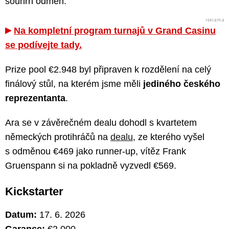
souhrn odměn.
Na kompletní program turnajů v Grand Casinu
se podívejte tady.
Prize pool €2.948 byl připraven k rozdělení na celý
finálový stůl, na kterém jsme měli
jediného českého
reprezentanta
.
Ara se v závěrečném dealu dohodl s kvartetem
německých protihráčů na
dealu
, ze kterého vyšel
s odměnou €469 jako runner-up, vítěz Frank
Gruenspann si na pokladně vyzvedl €569.
Kickstarter
Datum:
17. 6. 2026