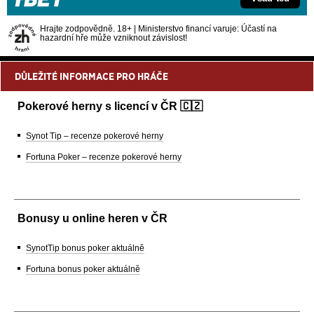
Hrajte zodpovědně. 18+ | Ministerstvo financí varuje: Účastí na
hazardní hře může vzniknout závislost!
DŮLEŽITÉ INFORMACE PRO HRÁČE
Pokerové herny s licencí v ČR 🇨🇿
Synot Tip – recenze pokerové herny
Fortuna Poker – recenze pokerové herny
Bonusy u online heren v ČR
SynotTip bonus poker aktuálně
Fortuna bonus poker aktuálně