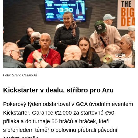
Foto: Grand Casino Aš
Kickstarter v dealu, stříbro pro Aru
Pokerový týden odstartoval v GCA úvodním eventem
Kickstarter. Garance €2.000 za startovné €50
přilákala do turnaje 50 hráčů a hráček, kteří
s přehledem téměř o polovinu přebrali původní