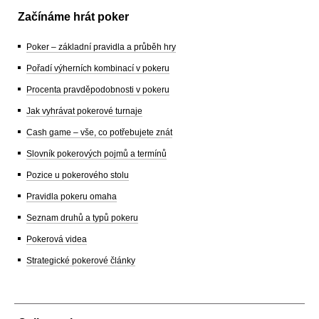
Začínáme hrát poker
Poker – základní pravidla a průběh hry
Pořadí výherních kombinací v pokeru
Procenta pravděpodobnosti v pokeru
Jak vyhrávat pokerové turnaje
Cash game – vše, co potřebujete znát
Slovník pokerových pojmů a termínů
Pozice u pokerového stolu
Pravidla pokeru omaha
Seznam druhů a typů pokeru
Pokerová videa
Strategické pokerové články