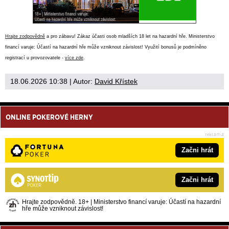
Hrajte zodpovědně
a pro zábavu! Zákaz účasti osob mladších 18 let na hazardní hře. Ministerstvo
financí varuje: Účastí na hazardní hře může vzniknout závislost! Využití bonusů je podmíněno
registrací u provozovatele -
více zde
.
18.06.2026 10:38
| Autor:
David Křístek
ONLINE POKEROVÉ HERNY
Začni hrát
Začni hrát
Hrajte zodpovědně. 18+ | Ministerstvo financí varuje: Účastí na hazardní
hře může vzniknout závislost!