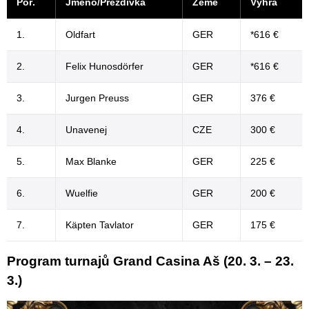
Poř.
Jméno/Přezdívka
Země
Výhra
1.
Oldfart
GER
*616 €
2.
Felix Hunosdörfer
GER
*616 €
3.
Jurgen Preuss
GER
376 €
4.
Unavenej
CZE
300 €
5.
Max Blanke
GER
225 €
6.
Wuelfie
GER
200 €
7.
Käpten Tavlator
GER
175 €
Program turnajů Grand Casina Aš (20. 3. – 23.
3.)