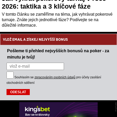
2026: taktika a 3 klíčové fáze
V tomto článku se zaměříme na téma, jak vyhrávat pokerové
turnaje. Znáte jejich jednotlivé fáze? Podívejte se na
důležité informace.
VLOŽ EMAIL A ZÍSKEJ NEJVYŠŠÍ BONUS
Pošleme ti přehled nejvyšších bonusů na poker - za
minutu je tvůj!
Souhlasím se
zpracováním osobních údajů
pro účely zasílání
obchodních sdělení