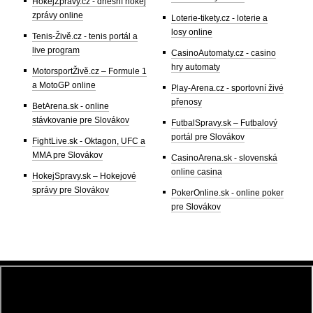
HokejZprávy.cz - dnešní hokej
zprávy online
Loterie-tikety.cz - loterie a
losy online
Tenis-Živě.cz - tenis portál a
live program
CasinoAutomaty.cz - casino
hry automaty
MotorsportŽivě.cz – Formule 1
a MotoGP online
Play-Arena.cz - sportovní živé
přenosy
BetArena.sk - online
stávkovanie pre Slovákov
FutbalSpravy.sk – Futbalový
portál pre Slovákov
FightLive.sk - Oktagon, UFC a
MMA pre Slovákov
CasinoArena.sk - slovenská
online casina
HokejSpravy.sk – Hokejové
správy pre Slovákov
PokerOnline.sk - online poker
pre Slovákov