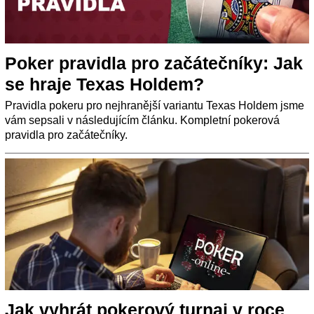
Poker pravidla pro začátečníky: Jak
se hraje Texas Holdem?
Pravidla pokeru pro nejhranější variantu Texas Holdem jsme
vám sepsali v následujícím článku. Kompletní pokerová
pravidla pro začátečníky.
Jak vyhrát pokerový turnaj v roce