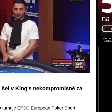
 šel v King’s nekompromisně za
ho turnaje EPSC European Poker Sport