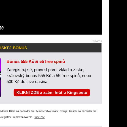
ZÍSKEJ BONUS
Bonus 555 Kč & 55 free spinů
Zaregistruj se, proveď první vklad a získej
královský bonus 555 Kč a 55 free spinů, nebo
500 Kč do Live casina.
KLIKNI ZDE a začni hrát u Kingsbetu
ších 18 let na hazardní hře. Ministerstvo financí varuje: Účastí na hazardní hře
 registrací u provozovatele -
více zde
.