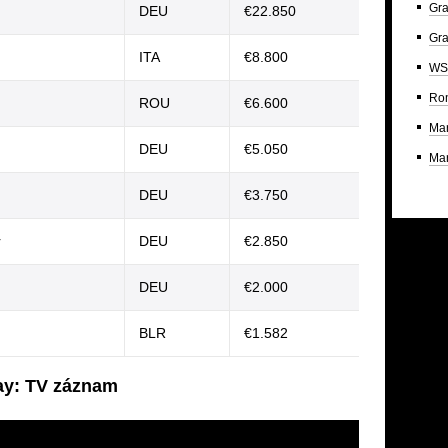
Gra
DEU
€22.850
Gra
ITA
€8.800
WS
Rom
ROU
€6.600
Mar
DEU
€5.050
Mar
DEU
€3.750
r
DEU
€2.850
DEU
€2.000
BLR
€1.582
ay: TV záznam