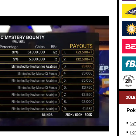
DŮLE
Pok
Syn
For