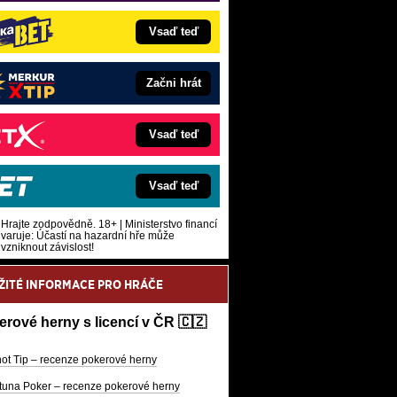
Vsaď teď
Začni hrát
Vsaď teď
Vsaď teď
Hrajte zodpovědně. 18+ | Ministerstvo financí
varuje: Účastí na hazardní hře může
vzniknout závislost!
ŽITÉ INFORMACE PRO HRÁČE
erové herny s licencí v ČR 🇨🇿
ot Tip – recenze pokerové herny
tuna Poker – recenze pokerové herny