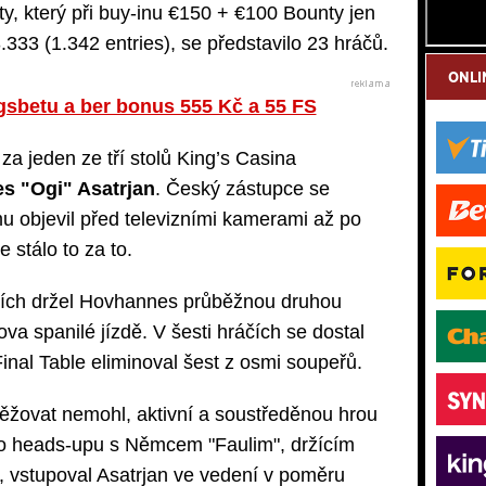
, který při buy-inu €150 + €100 Bounty jen
333 (1.342 entries), se představilo 23 hráčů.
ONLI
gsbetu a ber bonus 555 Kč a 55 FS
za jeden ze tří stolů King’s Casina
s "Ogi" Asatrjan
. Český zástupce se
u objevil před televizními kamerami až po
e stálo to za to.
žích držel Hovhannes průběžnou druhou
ova spanilé jízdě. V šesti hráčích se dostal
inal Table eliminoval šest z osmi soupeřů.
 stěžovat nemohl, aktivní a soustředěnou hrou
Do heads-upu s Němcem "Faulim", držícím
 vstupoval Asatrjan ve vedení v poměru