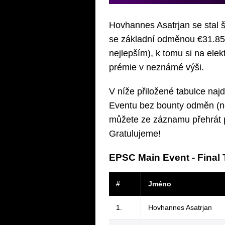
Hovhannes Asatrjan se stal 
se základní odměnou €31.8
nejlepším), k tomu si na ele
prémie v neznámé výši.
V níže přiložené tabulce naj
Eventu bez bounty odměn (ne
můžete ze záznamu přehrát 
Gratulujeme!
EPSC Main Event - Final 
#
Jméno
1.
Hovhannes Asatrjan