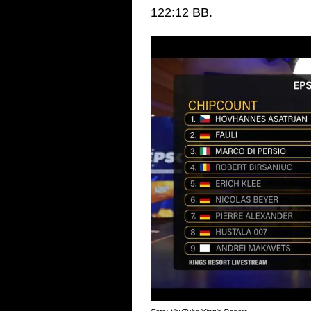
122:12 BB.