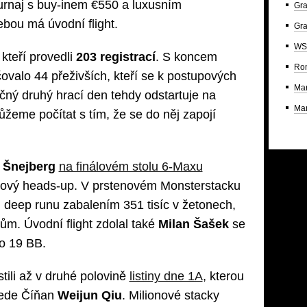
urnaj s buy-inem €550 a luxusním
Gra
ebou má úvodní flight.
Gra
WS
kteří provedli
203 registrací
. S koncem
Rom
čovalo 44 přeživších, kteří se k postupových
Mar
ečný druhý hrací den tehdy odstartuje na
Mar
žeme počítat s tím, že se do něj zapojí
 Šnejberg
na finálovém stolu 6-Maxu
ový heads-up. V prstenovém Monsterstacku
 deep runu zabalením 351 tisíc v žetonech,
dům. Úvodní flight zdolal také
Milan Šašek
se
 o 19 BB.
tili až v druhé polovině
listiny dne 1A
, kterou
vede Číňan
Weijun Qiu
. Milionové stacky