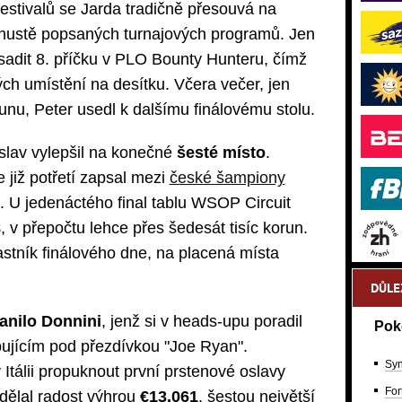
estivalů se Jarda tradičně přesouvá na
hustě popsaných turnajových programů. Jen
bsadit 8. příčku v PLO Bounty Hunteru, čímž
ých umístění na desítku. Včera večer, jen
unu, Peter usedl k dalšímu finálovému stolu.
slav vylepšil na konečné
šesté místo
.
již potřetí zapsal mezi
české šampiony
. U jedenáctého final tablu WSOP Circuit
8
, v přepočtu lehce přes šedesát tisíc korun.
stník finálového dne, na placená místa
DŮLE
anilo Donnini
, jenž si v heads-upu poradil
Pok
ujícím pod přezdívkou "Joe Ryan".
Syn
tálii propuknout první prstenové oslavy
For
dělal radost výhrou
€13.061
, šestou největší