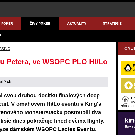
E POKER
ŽIVÝ POKER
AKTUALITY
STRATEGIE
Š
ONLI
ASINO
rdu Petera, ve WSOPC PLO Hi/Lo
alíček
al svou druhou desítku finálových deep
Hr
va
cuit. V omahovém Hi/Lo eventu v King's
závislost
stenového Monsterstacku postoupili dva
 tisíc dnes pokračuje hned dvěma flighty.
 v ryze dámském WSOPC Ladies Eventu.