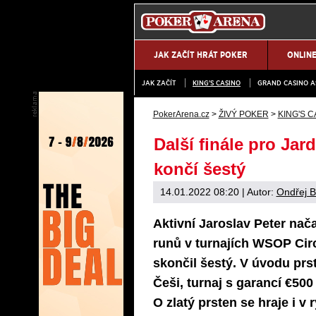
JAK ZAČÍT HRÁT POKER
ONLIN
JAK ZAČÍT
KING'S CASINO
GRAND CASINO A
PokerArena.cz
>
ŽIVÝ POKER
>
KING'S C
Další finále pro Ja
končí šestý
14.01.2022 08:20
| Autor:
Ondřej B
Aktivní Jaroslav Peter nač
runů v turnajích WSOP Cir
skončil šestý. V úvodu pr
Češi, turnaj s garancí €500
O zlatý prsten se hraje i