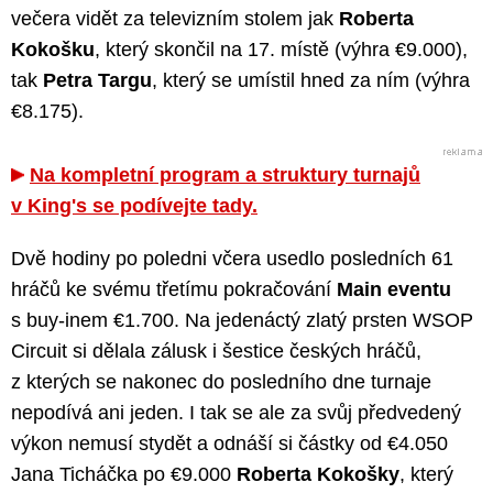
večera vidět za televizním stolem jak
Roberta
Kokošku
, který skončil na 17. místě (výhra €9.000),
tak
Petra Targu
, který se umístil hned za ním (výhra
€8.175).
Na kompletní program a struktury turnajů
v King's se podívejte tady.
Dvě hodiny po poledni včera usedlo posledních 61
hráčů ke svému třetímu pokračování
Main eventu
s buy-inem €1.700. Na jedenáctý zlatý prsten WSOP
Circuit si dělala zálusk i šestice českých hráčů,
z kterých se nakonec do posledního dne turnaje
nepodívá ani jeden. I tak se ale za svůj předvedený
výkon nemusí stydět a odnáší si částky od €4.050
Jana Ticháčka po €9.000
Roberta Kokošky
, který