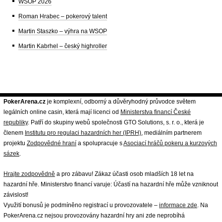
WSOP 2026
Roman Hrabec – pokerový talent
Martin Staszko – výhra na WSOP
Martin Kabrhel – český highroller
PokerArena.cz
je komplexní, odborný a důvěryhodný průvodce světem
legálních online casin, která mají licenci od
Ministerstva financí České
republiky
. Patří do skupiny webů společnosti GTO Solutions, s. r. o., která je
členem
Institutu pro regulaci hazardních her (IPRH)
, mediálním partnerem
projektu
Zodpovědné hraní
a spolupracuje s
Asociací hráčů pokeru a kurzových
sázek
.
Hrajte zodpovědně
a pro zábavu! Zákaz účasti osob mladších 18 let na
hazardní hře. Ministerstvo financí varuje: Účastí na hazardní hře může vzniknout
závislost!
Využití bonusů je podmíněno registrací u provozovatele –
informace zde
. Na
PokerArena.cz nejsou provozovány hazardní hry ani zde neprobíhá