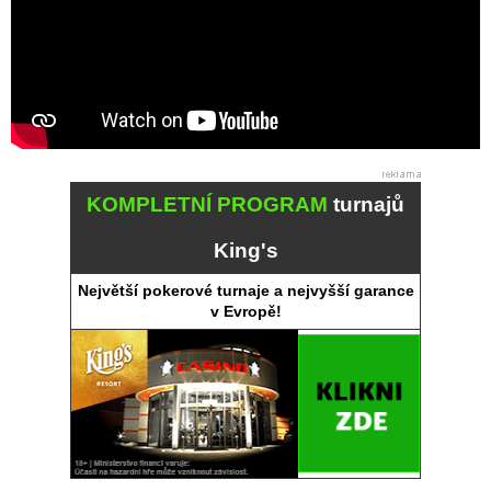
KOMPLETNÍ PROGRAM
turnajů
King's
Největší pokerové turnaje a nejvyšší garance
v Evropě!