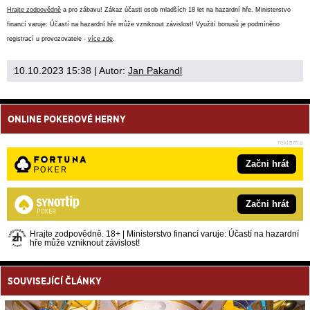
Hrajte zodpovědně
a pro zábavu! Zákaz účasti osob mladších 18 let na hazardní hře. Ministerstvo
financí varuje: Účastí na hazardní hře může vzniknout závislost! Využití bonusů je podmíněno
registrací u provozovatele -
více zde
.
10.10.2023 15:38
| Autor:
Jan Pakandl
ONLINE POKEROVÉ HERNY
Začni hrát
Začni hrát
Hrajte zodpovědně. 18+ | Ministerstvo financí varuje: Účastí na hazardní
hře může vzniknout závislost!
SOUVISEJÍCÍ ČLÁNKY