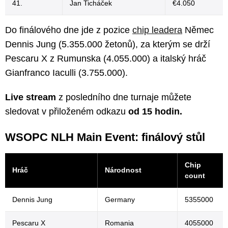
41.
Jan Ticháček
€4.050
Do finálového dne jde z pozice
chip leadera
Němec
Dennis Jung (5.355.000 žetonů), za kterým se drží
Pescaru X z Rumunska (4.055.000) a italský hráč
Gianfranco Iaculli (3.755.000).
Live stream
z posledního dne turnaje můžete
sledovat v přiloženém odkazu
od 15 hodin.
WSOPC NLH Main Event: finálový stůl
Chip
Hráč
Národnost
count
Dennis Jung
Germany
5355000
Pescaru X
Romania
4055000