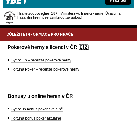
Vsaď teď
Hrajte zodpovědně. 18+ | Ministerstvo financí varuje: Účastí na
hazardní hře může vzniknout závislost!
DŮLEŽITÉ INFORMACE PRO HRÁČE
Pokerové herny s licencí v ČR 🇨🇿
Synot Tip – recenze pokerové herny
Fortuna Poker – recenze pokerové herny
Bonusy u online heren v ČR
SynotTip bonus poker aktuálně
Fortuna bonus poker aktuálně