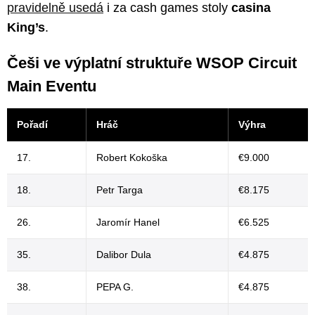
pravidelně usedá
i za cash games stoly
casina
King’s
.
Češi ve výplatní struktuře WSOP Circuit
Main Eventu
Pořadí
Hráč
Výhra
17.
Robert Kokoška
€9.000
18.
Petr Targa
€8.175
26.
Jaromír Hanel
€6.525
35.
Dalibor Dula
€4.875
38.
PEPA G.
€4.875