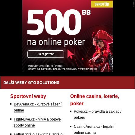
DALŠÍ WEBY GTO SOLUTIONS
Sportovní weby
Online casina, loterie,
poker
BetArena.cz - kurzové sázení
online
Poker.cz – pravidla a základy
pokeru
Fight-Live.cz - MMA a bojové
sporty online
CasinoArena.cz - legální
online casina
FotbalZprávy.cz - fotbal zprávy