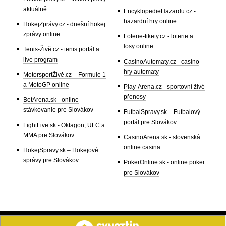
aktuálně
EncyklopedieHazardu.cz -
hazardní hry online
HokejZprávy.cz - dnešní hokej
zprávy online
Loterie-tikety.cz - loterie a
losy online
Tenis-Živě.cz - tenis portál a
live program
CasinoAutomaty.cz - casino
hry automaty
MotorsportŽivě.cz – Formule 1
a MotoGP online
Play-Arena.cz - sportovní živé
přenosy
BetArena.sk - online
stávkovanie pre Slovákov
FutbalSpravy.sk – Futbalový
portál pre Slovákov
FightLive.sk - Oktagon, UFC a
MMA pre Slovákov
CasinoArena.sk - slovenská
online casina
HokejSpravy.sk – Hokejové
správy pre Slovákov
PokerOnline.sk - online poker
pre Slovákov