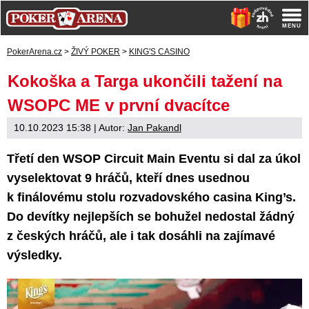
PokerArena.cz
>
ŽIVÝ POKER
>
KING'S CASINO
Kokoška a Targa ukončili tažení na
WSOPC ME v první dvacítce
10.10.2023 15:38
| Autor:
Jan Pakandl
Třetí den WSOP Circuit Main Eventu si dal za úkol
vyselektovat 9 hráčů, kteří dnes usednou
k finálovému stolu rozvadovského casina King’s.
Do devítky nejlepších se bohužel nedostal žádný
z českých hráčů, ale i tak dosáhli na zajímavé
výsledky.