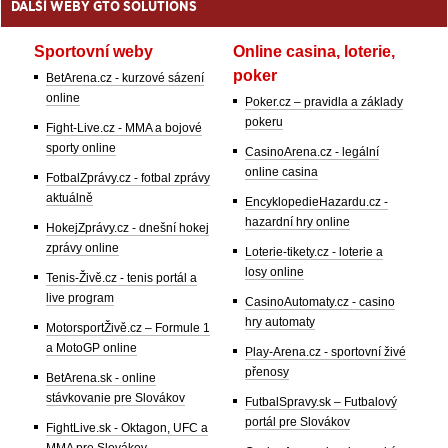
DALŠÍ WEBY GTO SOLUTIONS
Sportovní weby
Online casina, loterie,
poker
BetArena.cz - kurzové sázení
online
Poker.cz – pravidla a základy
pokeru
Fight-Live.cz - MMA a bojové
sporty online
CasinoArena.cz - legální
online casina
FotbalZprávy.cz - fotbal zprávy
aktuálně
EncyklopedieHazardu.cz -
hazardní hry online
HokejZprávy.cz - dnešní hokej
zprávy online
Loterie-tikety.cz - loterie a
losy online
Tenis-Živě.cz - tenis portál a
live program
CasinoAutomaty.cz - casino
hry automaty
MotorsportŽivě.cz – Formule 1
a MotoGP online
Play-Arena.cz - sportovní živé
přenosy
BetArena.sk - online
stávkovanie pre Slovákov
FutbalSpravy.sk – Futbalový
portál pre Slovákov
FightLive.sk - Oktagon, UFC a
MMA pre Slovákov