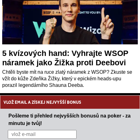
5 kvízových hand: Vyhrajte WSOP
náramek jako Žižka proti Deebovi
Chtěli byste mít na ruce zlatý náramek z WSOP? Zkuste se
vžít do kůže Zdeňka Žižky, který v epickém heads-upu
porazil legendárního Shauna Deeba.
VLOŽ EMAIL A ZÍSKEJ NEJVYŠŠÍ BONUS
Pošleme ti přehled nejvyšších bonusů na poker - za
minutu je tvůj!