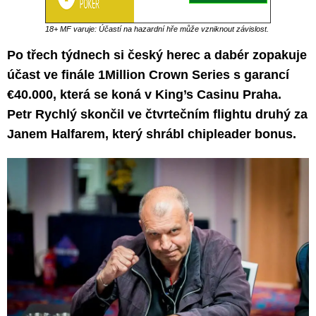
18+ MF varuje: Účastí na hazardní hře může vzniknout závislost.
Po třech týdnech si český herec a dabér zopakuje
účast ve finále 1Million Crown Series s garancí
€40.000, která se koná v King’s Casinu Praha.
Petr Rychlý skončil ve čtvrtečním flightu druhý za
Janem Halfarem, který shrábl chipleader bonus.