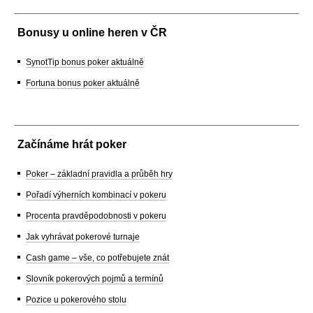
Bonusy u online heren v ČR
SynotTip bonus poker aktuálně
Fortuna bonus poker aktuálně
Začínáme hrát poker
Poker – základní pravidla a průběh hry
Pořadí výherních kombinací v pokeru
Procenta pravděpodobnosti v pokeru
Jak vyhrávat pokerové turnaje
Cash game – vše, co potřebujete znát
Slovník pokerových pojmů a termínů
Pozice u pokerového stolu