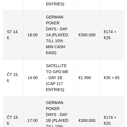
ENTRIES)
GERMAN
POKER
DAYS - DAY
ST 14.
€174 +
18:00
1A (PLAYED
€300.000
6.
€25
TILL 10%
MIN CASH
€400)
SATELLITE
TO GPD ME
ČT 15.
14:00
- DAY 1B
€1.990
€35 + €5
6.
(CAP 117
ENTRIES)
GERMAN
POKER
DAYS - DAY
ČT 15.
€174 +
17:00
1B (PLAYED
€300.000
6.
€25
TILL 10%