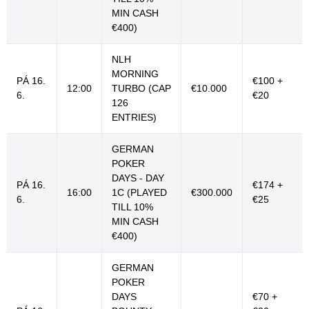
MIN CASH
€400)
NLH
MORNING
PÁ 16.
€100 +
12:00
TURBO (CAP
€10.000
6.
€20
126
ENTRIES)
GERMAN
POKER
DAYS - DAY
PÁ 16.
€174 +
16:00
1C (PLAYED
€300.000
6.
€25
TILL 10%
MIN CASH
€400)
GERMAN
POKER
DAYS
€70 +