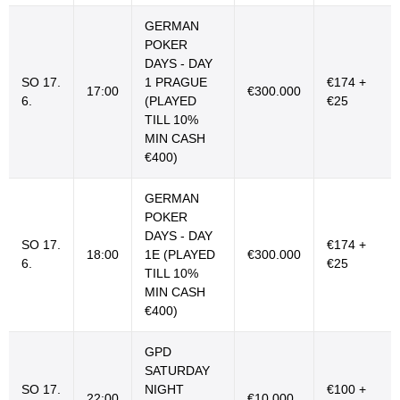
GERMAN
POKER
DAYS - DAY
SO 17.
1 PRAGUE
€174 +
17:00
€300.000
6.
(PLAYED
€25
TILL 10%
MIN CASH
€400)
GERMAN
POKER
DAYS - DAY
SO 17.
€174 +
18:00
1E (PLAYED
€300.000
6.
€25
TILL 10%
MIN CASH
€400)
GPD
SATURDAY
SO 17.
NIGHT
€100 +
22:00
€10.000