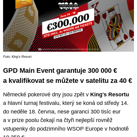
Foto: King's Resort
GPD Main Event garantuje 300 000 €
a kvalifikovat se můžete v satelitu za 40 €
Německé pokerové dny jsou zpět v
King's Resortu
a hlavní turnaj festivalu, který se koná od středy 14.
do neděle 18. června, nese garanci 300 tisíc eur
a v prize poolu čekají na čtyři nejlepší rovněž
vstupenky do podzimního WSOP Europe v hodnotě