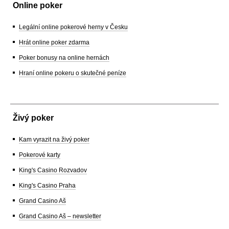
Online poker
Legální online pokerové herny v Česku
Hrát online poker zdarma
Poker bonusy na online hernách
Hraní online pokeru o skutečné peníze
Živý poker
Kam vyrazit na živý poker
Pokerové karty
King's Casino Rozvadov
King's Casino Praha
Grand Casino Aš
Grand Casino Aš – newsletter