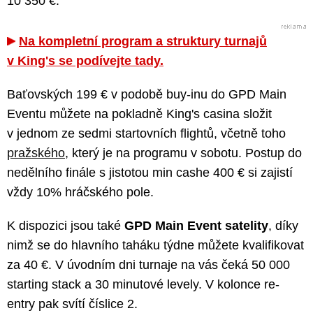
10 350 €.
Na kompletní program a struktury turnajů
v King's se podívejte tady.
Baťovských 199 € v podobě buy-inu do GPD Main
Eventu můžete na pokladně King's casina složit
v jednom ze sedmi startovních flightů, včetně toho
pražského
, který je na programu v sobotu. Postup do
nedělního finále s jistotou min cashe 400 € si zajistí
vždy 10% hráčského pole.
K dispozici jsou také
GPD Main Event satelity
, díky
nimž se do hlavního taháku týdne můžete kvalifikovat
za 40 €. V úvodním dni turnaje na vás čeká 50 000
starting stack a 30 minutové levely. V kolonce re-
entry pak svítí číslice 2.