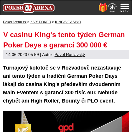
PokerArena.cz
>
ŽIVÝ POKER
>
KING'S CASINO
V casinu King's tento týden German
Poker Days s garancí 300 000 €
14.06.2023 05:59
| Autor:
Pavel Raclavský
Turnajový kolotoč se v Rozvadově nezastavuje
ani tento týden a tradiční German Poker Days
lákají do casina King's především dvoudenním
Main Eventem s garancí 300 tisíc eur. Nebude
chybět ani High Roller, Bounty či PLO event.