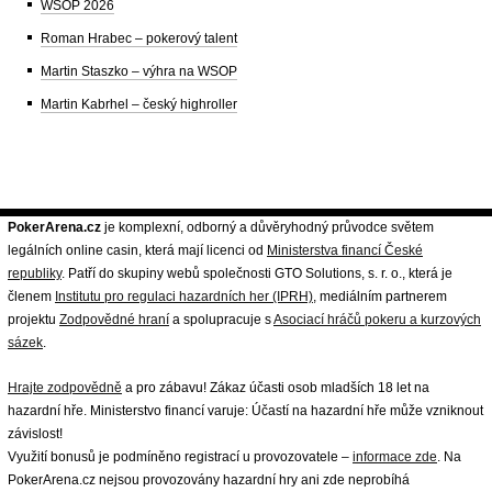
WSOP 2026
Roman Hrabec – pokerový talent
Martin Staszko – výhra na WSOP
Martin Kabrhel – český highroller
PokerArena.cz
je komplexní, odborný a důvěryhodný průvodce světem
legálních online casin, která mají licenci od
Ministerstva financí České
republiky
. Patří do skupiny webů společnosti GTO Solutions, s. r. o., která je
členem
Institutu pro regulaci hazardních her (IPRH)
, mediálním partnerem
projektu
Zodpovědné hraní
a spolupracuje s
Asociací hráčů pokeru a kurzových
sázek
.
Hrajte zodpovědně
a pro zábavu! Zákaz účasti osob mladších 18 let na
hazardní hře. Ministerstvo financí varuje: Účastí na hazardní hře může vzniknout
závislost!
Využití bonusů je podmíněno registrací u provozovatele –
informace zde
. Na
PokerArena.cz nejsou provozovány hazardní hry ani zde neprobíhá