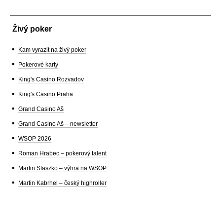
Živý poker
Kam vyrazit na živý poker
Pokerové karty
King's Casino Rozvadov
King's Casino Praha
Grand Casino Aš
Grand Casino Aš – newsletter
WSOP 2026
Roman Hrabec – pokerový talent
Martin Staszko – výhra na WSOP
Martin Kabrhel – český highroller