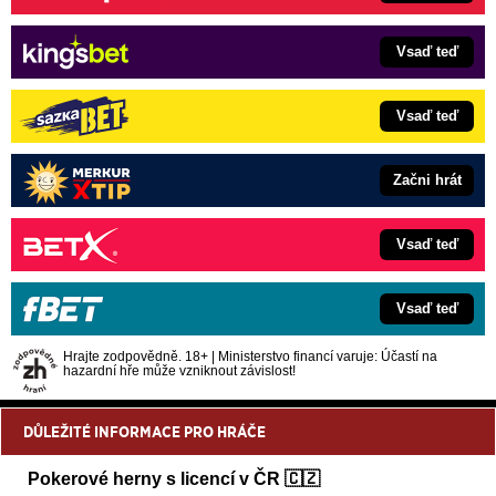
Vsaď teď
Vsaď teď
Začni hrát
Vsaď teď
Vsaď teď
Hrajte zodpovědně. 18+ | Ministerstvo financí varuje: Účastí na
hazardní hře může vzniknout závislost!
DŮLEŽITÉ INFORMACE PRO HRÁČE
Pokerové herny s licencí v ČR 🇨🇿