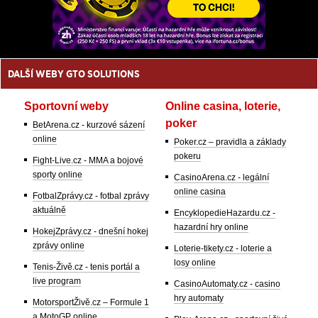
DALŠÍ WEBY GTO SOLUTIONS
Sportovní weby
Online casina, loterie,
poker
BetArena.cz - kurzové sázení
online
Poker.cz – pravidla a základy
pokeru
Fight-Live.cz - MMA a bojové
sporty online
CasinoArena.cz - legální
online casina
FotbalZprávy.cz - fotbal zprávy
aktuálně
EncyklopedieHazardu.cz -
hazardní hry online
HokejZprávy.cz - dnešní hokej
zprávy online
Loterie-tikety.cz - loterie a
losy online
Tenis-Živě.cz - tenis portál a
live program
CasinoAutomaty.cz - casino
hry automaty
MotorsportŽivě.cz – Formule 1
a MotoGP online