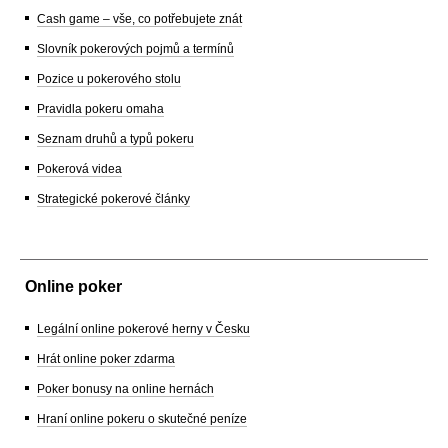
Cash game – vše, co potřebujete znát
Slovník pokerových pojmů a termínů
Pozice u pokerového stolu
Pravidla pokeru omaha
Seznam druhů a typů pokeru
Pokerová videa
Strategické pokerové články
Online poker
Legální online pokerové herny v Česku
Hrát online poker zdarma
Poker bonusy na online hernách
Hraní online pokeru o skutečné peníze