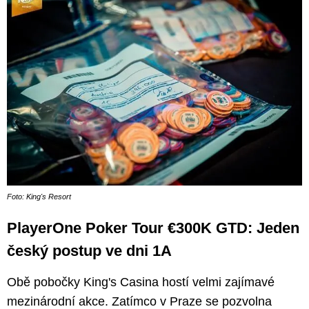
Foto: King's Resort
PlayerOne Poker Tour €300K GTD: Jeden
český postup ve dni 1A
Obě pobočky King's Casina hostí velmi zajímavé
mezinárodní akce. Zatímco v Praze se pozvolna