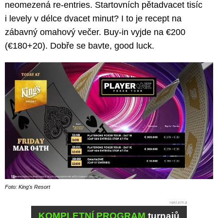
neomezená re-entries. Startovních pětadvacet tisíc
i levely v délce dvacet minut? I to je recept na
zábavný omahový večer. Buy-in vyjde na €200
(€180+20). Dobře se bavte, good luck.
Foto: King's Resort
KOMPLETNÍ PROGRAM
turnajů