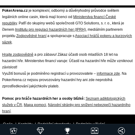
PokerArena.cz
je komplexní, odborný a důvěryhodný průvodce světem
legálních online casin, která mají licenci od
Ministerstva financí České
republiky
. Patří do skupiny webů společnosti GTO Solutions, s. r. o., která je
členem
Institutu pro regulaci hazardních her (IPRH)
, mediálním partnerem
projektu
Zodpovědné hraní
a spolupracuje s
Asociací hráčů pokeru a kurzových
sázek
.
Hrajte zodpovědně
a pro zábavu! Zákaz účasti osob mladších 18 let na
hazardní hře. Ministerstvo financí varuje: Účastí na hazardní hře může vzniknout
závislost!
Využití bonusů je podmíněno registrací u provozovatele –
informace zde
. Na
PokerArena.cz nejsou provozovány hazardní hry ani zde neprobíhá
zprostředkování jakýchkoliv plateb.
Pomoc pro hráče hazardních her a osoby blízké:
Seznam adiktologických
služeb v ČR
,
Mapa pomoci
,
Národní stránky pro snížení nebezpečí hazardního
hraní
.
O nás
|
Kontakty
|
Redakční standardy
|
Podmínky užívání
|
Zpracování osobních údajů a cookies
|
18+ Zodpovědné hraní
| ©