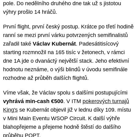
pole. Do nedělního druhého dne tak už s jistotou
výhry prošlo 14 hráčů.
První flight, první český postup. Krátce po třetí hodině
ranní se mezi první várku potvrzených semifinalistů
zařadil také
Václav Kubernát
. Padesátitisícový
starting rozmnožil na 165 tisíc v žetonech, v rámci
dne 1A jde o dvanáctý největší stack. Jeho efektivní
hodnotu neznáme, o výši blindů v úvodu semifinále
rozhodne až průběh dalších flightů.
Víme však, že Václav spolu s dalšími postupujícími
vyhrává min-cash €500
. V ITM
pokerových turnajů
King's
se Kubernát objevil již v lednu díky 109. místu
v Mini Main Eventu WSOP Circuit. K další výhře
blahopřejeme a přejeme hodně štěstí do dalšího
průběhu POPT.