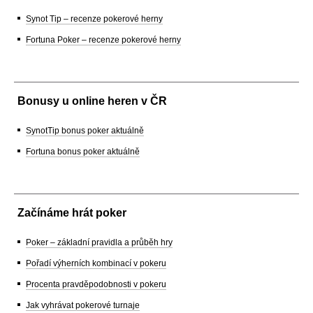
Synot Tip – recenze pokerové herny
Fortuna Poker – recenze pokerové herny
Bonusy u online heren v ČR
SynotTip bonus poker aktuálně
Fortuna bonus poker aktuálně
Začínáme hrát poker
Poker – základní pravidla a průběh hry
Pořadí výherních kombinací v pokeru
Procenta pravděpodobnosti v pokeru
Jak vyhrávat pokerové turnaje