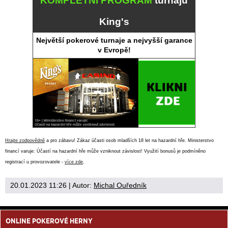
KOMPLETNÍ PROGRAM
turnajů
King's
Největší pokerové turnaje a nejvyšší garance
v Evropě!
Hrajte zodpovědně
a pro zábavu! Zákaz účasti osob mladších 18 let na hazardní hře. Ministerstvo
financí varuje: Účastí na hazardní hře může vzniknout závislost! Využití bonusů je podmíněno
registrací u provozovatele -
více zde
.
20.01.2023 11:26
| Autor:
Michal Ouředník
ONLINE POKEROVÉ HERNY