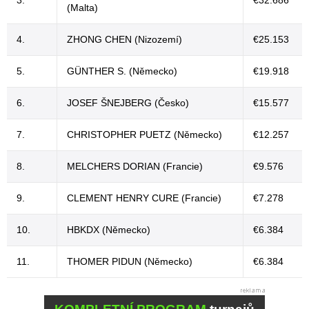
3.
€32.686
(Malta)
4.
ZHONG CHEN (Nizozemí)
€25.153
5.
GÜNTHER S. (Německo)
€19.918
6.
JOSEF ŠNEJBERG (Česko)
€15.577
7.
CHRISTOPHER PUETZ (Německo)
€12.257
8.
MELCHERS DORIAN (Francie)
€9.576
9.
CLEMENT HENRY CURE (Francie)
€7.278
10.
HBKDX (Německo)
€6.384
11.
THOMER PIDUN (Německo)
€6.384