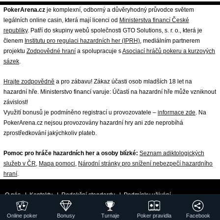
PokerArena.cz
je komplexní, odborný a důvěryhodný průvodce světem
legálních online casin, která mají licenci od
Ministerstva financí České
republiky
. Patří do skupiny webů společnosti GTO Solutions, s. r. o., která je
členem
Institutu pro regulaci hazardních her (IPRH)
, mediálním partnerem
projektu
Zodpovědné hraní
a spolupracuje s
Asociací hráčů pokeru a kurzových
sázek
.
Hrajte zodpovědně
a pro zábavu! Zákaz účasti osob mladších 18 let na
hazardní hře. Ministerstvo financí varuje: Účastí na hazardní hře může vzniknout
závislost!
Využití bonusů je podmíněno registrací u provozovatele –
informace zde
. Na
PokerArena.cz nejsou provozovány hazardní hry ani zde neprobíhá
zprostředkování jakýchkoliv plateb.
Pomoc pro hráče hazardních her a osoby blízké:
Seznam adiktologických
služeb v ČR
,
Mapa pomoci
,
Národní stránky pro snížení nebezpečí hazardního
hraní
.
O nás
|
Kontakty
|
Redakční standardy
|
Podmínky užívání
|
Zpracování osobních údajů a cookies
|
18+ Zodpovědné hraní
| ©
Online poker
Bonusy
Turnaje
Poker pravidla
Facebook
GTO Solutions, s.r.o.