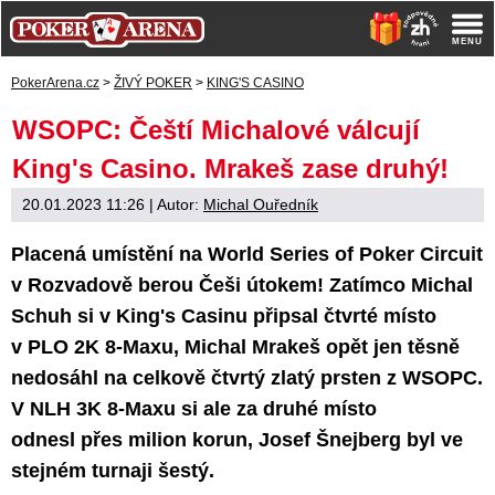
PokerArena.cz
>
ŽIVÝ POKER
>
KING'S CASINO
WSOPC: Čeští Michalové válcují
King's Casino. Mrakeš zase druhý!
20.01.2023 11:26
| Autor:
Michal Ouředník
Placená umístění na World Series of Poker Circuit
v Rozvadově berou Češi útokem! Zatímco Michal
Schuh si v King's Casinu připsal čtvrté místo
v PLO 2K 8-Maxu, Michal Mrakeš opět jen těsně
nedosáhl na celkově čtvrtý zlatý prsten z WSOPC.
V NLH 3K 8-Maxu si ale za druhé místo
odnesl přes milion korun, Josef Šnejberg byl ve
stejném turnaji šestý.