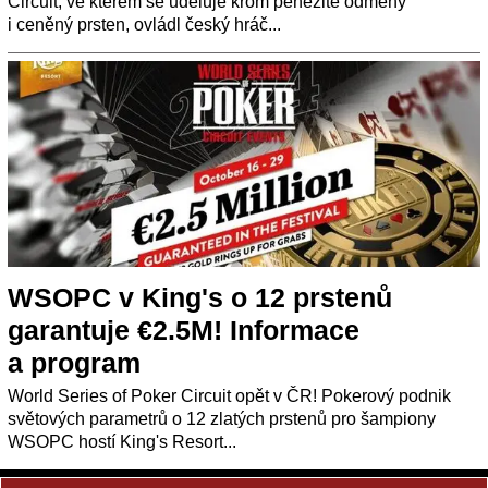
Circuit, ve kterém se uděluje krom peněžité odměny
i ceněný prsten, ovládl český hráč...
WSOPC v King's o 12 prstenů
garantuje €2.5M! Informace
a program
World Series of Poker Circuit opět v ČR! Pokerový podnik
světových parametrů o 12 zlatých prstenů pro šampiony
WSOPC hostí King's Resort...