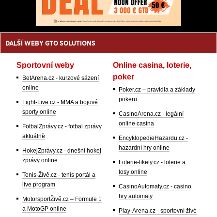
DALŠÍ WEBY GTO SOLUTIONS
Sportovní weby
Online casina, loterie,
poker
BetArena.cz - kurzové sázení
online
Poker.cz – pravidla a základy
pokeru
Fight-Live.cz - MMA a bojové
sporty online
CasinoArena.cz - legální
online casina
FotbalZprávy.cz - fotbal zprávy
aktuálně
EncyklopedieHazardu.cz -
hazardní hry online
HokejZprávy.cz - dnešní hokej
zprávy online
Loterie-tikety.cz - loterie a
losy online
Tenis-Živě.cz - tenis portál a
live program
CasinoAutomaty.cz - casino
hry automaty
MotorsportŽivě.cz – Formule 1
a MotoGP online
Play-Arena.cz - sportovní živé