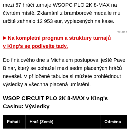
mezi 67 hráči turnaje WSOPC PLO 2K 8-MAX na
čtvrtém místě. Zklamání z bramborové medaile mu
určitě zahnalo 12 953 eur, vyplacených na kase.
Na kompletní program a struktury turnajů
v King's se podívejte tady.
Do finálového dne s Michalem postupoval ještě Pavel
Binar, který se bohužel mezi sedm placených hráčů
nevešel. V přiložené tabulce si můžete prohlédnout
výsledky a všechna placená umístění.
WSOP CIRCUIT PLO 2K 8-MAX v King's
Casinu: Výsledky
Pořadí
Hráč (Země)
Odměna