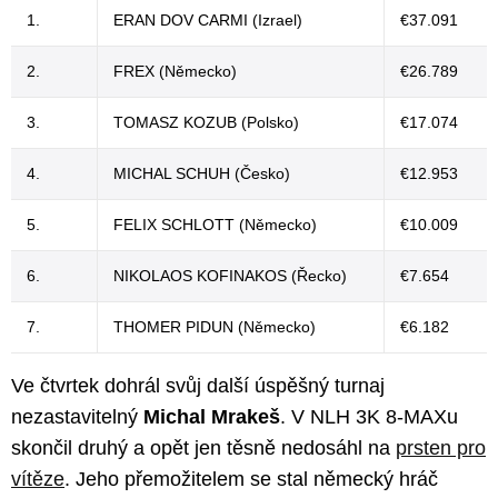
1.
ERAN DOV CARMI (Izrael)
€37.091
2.
FREX (Německo)
€26.789
3.
TOMASZ KOZUB (Polsko)
€17.074
4.
MICHAL SCHUH (Česko)
€12.953
5.
FELIX SCHLOTT (Německo)
€10.009
6.
NIKOLAOS KOFINAKOS (Řecko)
€7.654
7.
THOMER PIDUN (Německo)
€6.182
Ve čtvrtek dohrál svůj další úspěšný turnaj
nezastavitelný
Michal Mrakeš
. V NLH 3K 8-MAXu
skončil druhý a opět jen těsně nedosáhl na
prsten pro
vítěze
. Jeho přemožitelem se stal německý hráč