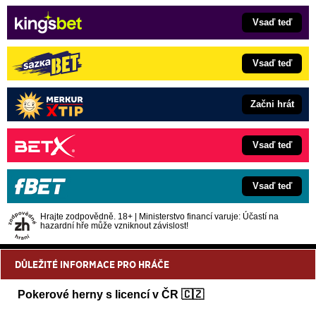
Vsaď teď
Vsaď teď
Začni hrát
Vsaď teď
Vsaď teď
Hrajte zodpovědně. 18+ | Ministerstvo financí varuje: Účastí na
hazardní hře může vzniknout závislost!
DŮLEŽITÉ INFORMACE PRO HRÁČE
Pokerové herny s licencí v ČR 🇨🇿