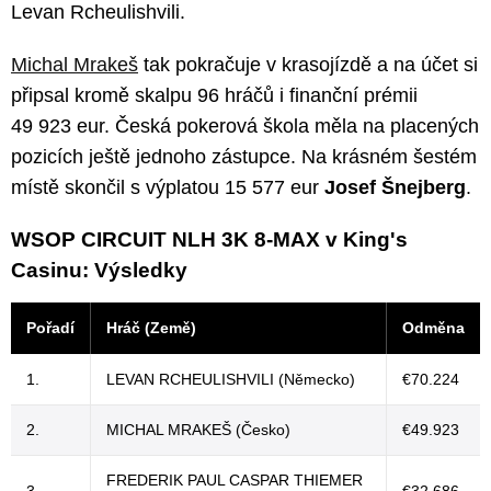
Levan Rcheulishvili.
Michal Mrakeš
tak pokračuje v krasojízdě a na účet si
připsal kromě skalpu 96 hráčů i finanční prémii
49 923 eur. Česká pokerová škola měla na placených
pozicích ještě jednoho zástupce. Na krásném šestém
místě skončil s výplatou 15 577 eur
Josef Šnejberg
.
WSOP CIRCUIT NLH 3K 8-MAX v King's
Casinu: Výsledky
Pořadí
Hráč (Země)
Odměna
1.
LEVAN RCHEULISHVILI (Německo)
€70.224
2.
MICHAL MRAKEŠ (Česko)
€49.923
FREDERIK PAUL CASPAR THIEMER