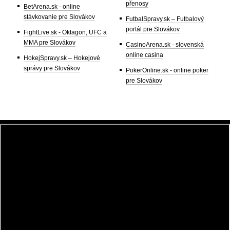
přenosy
BetArena.sk - online
stávkovanie pre Slovákov
FutbalSpravy.sk – Futbalový
portál pre Slovákov
FightLive.sk - Oktagon, UFC a
MMA pre Slovákov
CasinoArena.sk - slovenská
online casina
HokejSpravy.sk – Hokejové
správy pre Slovákov
PokerOnline.sk - online poker
pre Slovákov