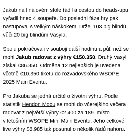
Jakub na finálovém stole řádil a cestou do heads-upu
vyřadil hned 4 soupeře. Do poslední fáze hry pak
nastupoval s velkým náskokem. Držel 103 big blindů
vůči 20 big blindům Vasyla.
Spolu pokračovali v souboji další hodinu a půl, než se
mohl
Jakub radovat z výhry €150.350
. Druhý Vasyl
získal €86.350. Odměna 12 nejlepších je uvedena
včetně €10.350 tiketu do rozvadovského WSOPE
2025 Main Eventu.
Pro Jakuba se jedná určitě o životní výhru. Podle
statistik
Hendon Mobu
se mohl do včerejšího večera
radovat z největší výhry €2.400 za 189. místo
v letošním WSOPE Mini Main Eventu. Jeho celkové
live výhry $6.985 tak posunul o několik řádů nahoru.