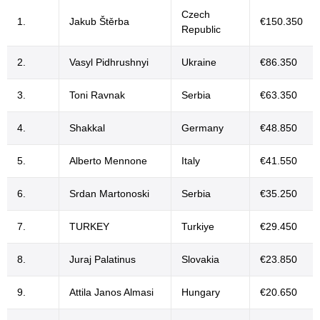
Czech
1.
Jakub Štěrba
€150.350
Republic
2.
Vasyl Pidhrushnyi
Ukraine
€86.350
3.
Toni Ravnak
Serbia
€63.350
4.
Shakkal
Germany
€48.850
5.
Alberto Mennone
Italy
€41.550
6.
Srdan Martonoski
Serbia
€35.250
7.
TURKEY
Turkiye
€29.450
8.
Juraj Palatinus
Slovakia
€23.850
9.
Attila Janos Almasi
Hungary
€20.650