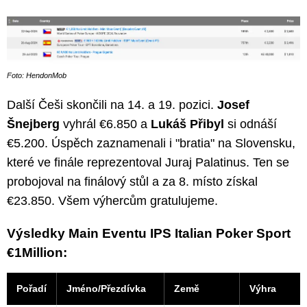
Foto: HendonMob
Další Češi skončili na 14. a 19. pozici.
Josef
Šnejberg
vyhrál €6.850 a
Lukáš Přibyl
si odnáší
€5.200. Úspěch zaznamenali i "bratia" na Slovensku,
které ve finále reprezentoval Juraj Palatinus. Ten se
probojoval na finálový stůl a za 8. místo získal
€23.850. Všem výhercům gratulujeme.
Výsledky Main Eventu IPS Italian Poker Sport
€1Million:
Pořadí
Jméno/Přezdívka
Země
Výhra