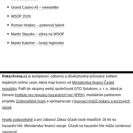
Grand Casino Aš – newsletter
WSOP 2026
Roman Hrabec – pokerový talent
Martin Staszko – výhra na WSOP
Martin Kabrhel – český highroller
PokerArena.cz
je komplexní, odborný a důvěryhodný průvodce světem
legálních online casin, která mají licenci od
Ministerstva financí České
republiky
. Patří do skupiny webů společnosti GTO Solutions, s. r. o., která je
členem
Institutu pro regulaci hazardních her (IPRH)
, mediálním partnerem
projektu
Zodpovědné hraní
a spolupracuje s
Asociací hráčů pokeru a kurzových
sázek
.
Hrajte zodpovědně
a pro zábavu! Zákaz účasti osob mladších 18 let na
hazardní hře. Ministerstvo financí varuje: Účastí na hazardní hře může vzniknout
závislost!