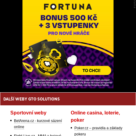
DALŠÍ WEBY GTO SOLUTIONS
Sportovní weby
Online casina, loterie,
poker
BetArena.cz - kurzové sázení
online
Poker.cz – pravidla a základy
pokeru
Fight-Live.cz - MMA a bojové