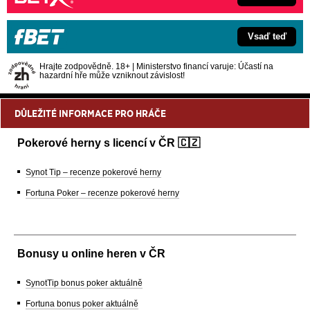
Vsaď teď
Hrajte zodpovědně. 18+ | Ministerstvo financí varuje: Účastí na
hazardní hře může vzniknout závislost!
DŮLEŽITÉ INFORMACE PRO HRÁČE
Pokerové herny s licencí v ČR 🇨🇿
Synot Tip – recenze pokerové herny
Fortuna Poker – recenze pokerové herny
Bonusy u online heren v ČR
SynotTip bonus poker aktuálně
Fortuna bonus poker aktuálně