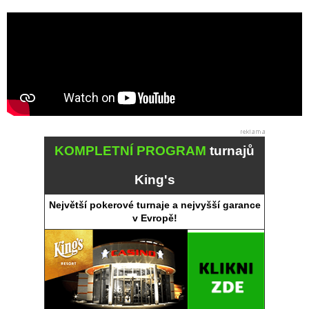
KOMPLETNÍ PROGRAM
turnajů
King's
Největší pokerové turnaje a nejvyšší garance
v Evropě!