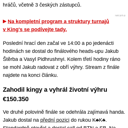
hráčů, včetně 3 českých zástupců.
Na kompletní program a struktury turnajů
v King's se podívejte tady.
Poslední hrací den začal ve 14:00 a po jedenácti
hodinách se dostal do finálového heads-upu Jakub
Štěrba a Vasyl Pidhrushnyi. Kolem třetí hodiny ráno
se mohl Jakub radovat z obří výhry. Stream z finále
najdete na konci článku.
Zahodil kingy a vyhrál životní výhru
€150.350
Ve druhé polovině finále se odehrála zajímavá handa.
Jakub dostal na
přední pozici
do rukou K
K
.