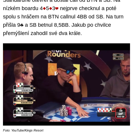
Standardně otevřel a dostal call od BTN a SB. Na
nízkém boardu 4
5
3
nejprve checknul a poté
spolu s hráčem na BTN callnul 4BB od SB. Na turn
přišla 9
a SB betnul 8,5BB. Jakub po chvilce
přemýšlení zahodil své dva krále.
Foto: YouTube/Kings Resort