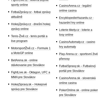
sporty online
CasinoArena.cz - legální
online casina
FotbalZprávy.cz - fotbal zprávy
aktuálně
EncyklopedieHazardu.cz -
hazardní hry online
HokejZprávy.cz - dnešní hokej
zprávy online
Loterie-tikety.cz - loterie a
losy online
Tenis-Živě.cz - tenis portál a
live program
CasinoAutomaty.cz - casino
hry automaty
MotorsportŽivě.cz – Formule 1
a MotoGP online
Play-Arena.cz - sportovní živé
přenosy
BetArena.sk - online
stávkovanie pre Slovákov
FutbalSpravy.sk – Futbalový
portál pre Slovákov
FightLive.sk - Oktagon, UFC a
MMA pre Slovákov
CasinoArena.sk - slovenská
online casina
HokejSpravy.sk – Hokejové
správy pre Slovákov
PokerOnline.sk - online poker
pre Slovákov