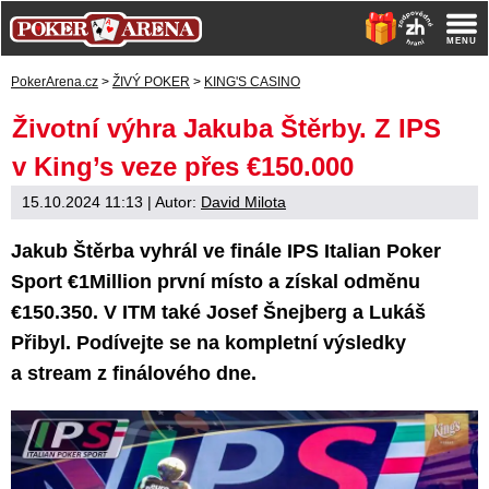
PokerArena.cz
>
ŽIVÝ POKER
>
KING'S CASINO
Životní výhra Jakuba Štěrby. Z IPS
v King’s veze přes €150.000
15.10.2024 11:13
| Autor:
David Milota
Jakub Štěrba vyhrál ve finále IPS Italian Poker
Sport €1Million první místo a získal odměnu
€150.350. V ITM také Josef Šnejberg a Lukáš
Přibyl. Podívejte se na kompletní výsledky
a stream z finálového dne.