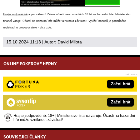
Hrajte zodpovědně
a pro zábavu! Zákaz účasti osob mladších 18 let na hazardní hře. Ministerstvo
financí varuje: Účastí na hazardní hře může vzniknout závislost! Využití bonusů je podmíněno
registrací u provozovatele -
více zde
.
15.10.2024 11:13
| Autor:
David Milota
ONLINE POKEROVÉ HERNY
Začni hrát
Začni hrát
Hrajte zodpovědně. 18+ | Ministerstvo financí varuje: Účastí na hazardní
hře může vzniknout závislost!
SOUVISEJÍCÍ ČLÁNKY