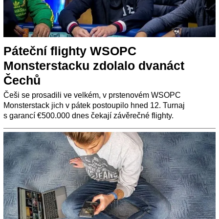
Páteční flighty WSOPC
Monsterstacku zdolalo dvanáct
Čechů
Češi se prosadili ve velkém, v prstenovém WSOPC
Monsterstack jich v pátek postoupilo hned 12. Turnaj
s garancí €500.000 dnes čekají závěrečné flighty.