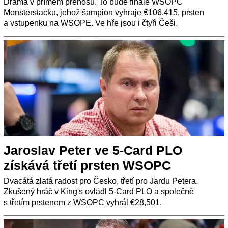
Drama v přímém přenosu. To bude finále WSOPC
Monsterstacku, jehož šampion vyhraje €106.415, prsten
a vstupenku na WSOPE. Ve hře jsou i čtyři Češi.
Jaroslav Peter ve 5-Card PLO
získává třetí prsten WSOPC
Dvacátá zlatá radost pro Česko, třetí pro Jardu Petera.
Zkušený hráč v King's ovládl 5-Card PLO a společně
s třetím prstenem z WSOPC vyhrál €28,501.