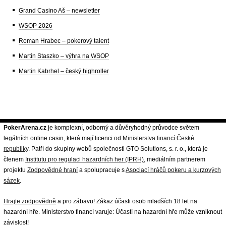
Grand Casino Aš – newsletter
WSOP 2026
Roman Hrabec – pokerový talent
Martin Staszko – výhra na WSOP
Martin Kabrhel – český highroller
PokerArena.cz
je komplexní, odborný a důvěryhodný průvodce světem
legálních online casin, která mají licenci od
Ministerstva financí České
republiky
. Patří do skupiny webů společnosti GTO Solutions, s. r. o., která je
členem
Institutu pro regulaci hazardních her (IPRH)
, mediálním partnerem
projektu
Zodpovědné hraní
a spolupracuje s
Asociací hráčů pokeru a kurzových
sázek
.
Hrajte zodpovědně
a pro zábavu! Zákaz účasti osob mladších 18 let na
hazardní hře. Ministerstvo financí varuje: Účastí na hazardní hře může vzniknout
závislost!