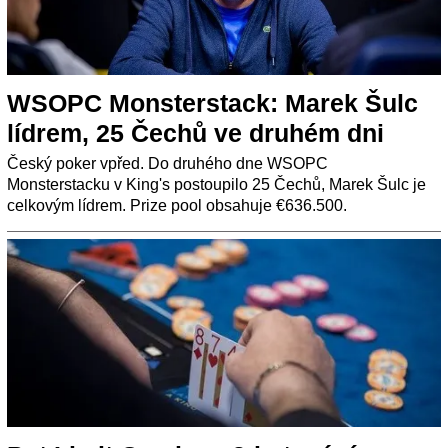
WSOPC Monsterstack: Marek Šulc
lídrem, 25 Čechů ve druhém dni
Český poker vpřed. Do druhého dne WSOPC
Monsterstacku v King's postoupilo 25 Čechů, Marek Šulc je
celkovým lídrem. Prize pool obsahuje €636.500.