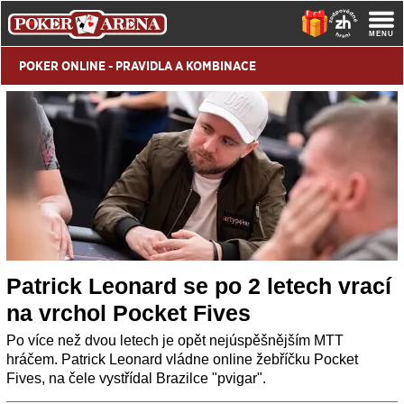
POKER ONLINE
-
PRAVIDLA
A
KOMBINACE
Patrick Leonard se po 2 letech vrací
na vrchol Pocket Fives
Po více než dvou letech je opět nejúspěšnějším MTT
hráčem. Patrick Leonard vládne online žebříčku Pocket
Fives, na čele vystřídal Brazilce "pvigar".