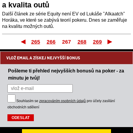
a kvalita outů
Další článek ze série Equity není EV od Lukáše "Alkaatch"
Horáka, ve které se zabývá teorií pokeru. Dnes se zaměřuje
na kvalitu možných outů.
265
266
267
268
269
První
VLOŽ EMAIL A ZÍSKEJ NEJVYŠŠÍ BONUS
Pošleme ti přehled nejvyšších bonusů na poker - za
minutu je tvůj!
Souhlasím se
zpracováním osobních údajů
pro účely zasílání
obchodních sdělení