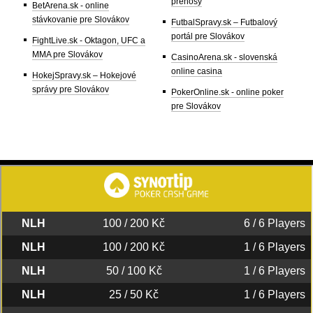
přenosy
BetArena.sk - online
stávkovanie pre Slovákov
FutbalSpravy.sk – Futbalový
portál pre Slovákov
FightLive.sk - Oktagon, UFC a
MMA pre Slovákov
CasinoArena.sk - slovenská
online casina
HokejSpravy.sk – Hokejové
správy pre Slovákov
PokerOnline.sk - online poker
pre Slovákov