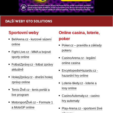
DALŠÍ WEBY GTO SOLUTIONS
Sportovní weby
Online casina, loterie,
poker
BetArena.cz - kurzové sázení
online
Poker.cz – pravidla a základy
pokeru
Fight-Live.cz - MMA a bojové
sporty online
CasinoArena.cz - legální
online casina
FotbalZprávy.cz - fotbal zprávy
aktuálně
EncyklopedieHazardu.cz -
hazardní hry online
HokejZprávy.cz - dnešní hokej
zprávy online
Loterie-tikety.cz - loterie a
losy online
Tenis-Živě.cz - tenis portál a
live program
CasinoAutomaty.cz - casino
hry automaty
MotorsportŽivě.cz – Formule 1
a MotoGP online
Play-Arena.cz - sportovní živé