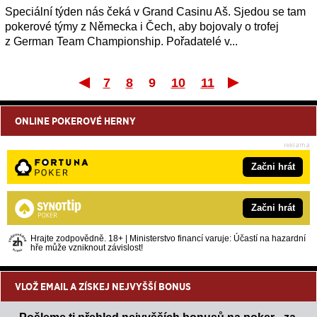
Speciální týden nás čeká v Grand Casinu Aš. Sjedou se tam
pokerové týmy z Německa i Čech, aby bojovaly o trofej
z German Team Championship. Pořadatelé v...
7
8
9
10
11
První
Posl
ONLINE POKEROVÉ HERNY
Začni hrát
Začni hrát
Hrajte zodpovědně. 18+ | Ministerstvo financí varuje: Účastí na hazardní
hře může vzniknout závislost!
VLOŽ EMAIL A ZÍSKEJ NEJVYŠŠÍ BONUS