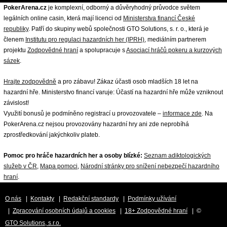
PokerArena.cz
je komplexní, odborný a důvěryhodný průvodce světem
legálních online casin, která mají licenci od
Ministerstva financí České
republiky
. Patří do skupiny webů společnosti GTO Solutions, s. r. o., která je
členem
Institutu pro regulaci hazardních her (IPRH)
, mediálním partnerem
projektu
Zodpovědné hraní
a spolupracuje s
Asociací hráčů pokeru a kurzových
sázek
.
Hrajte zodpovědně
a pro zábavu! Zákaz účasti osob mladších 18 let na
hazardní hře. Ministerstvo financí varuje: Účastí na hazardní hře může vzniknout
závislost!
Využití bonusů je podmíněno registrací u provozovatele –
informace zde
. Na
PokerArena.cz nejsou provozovány hazardní hry ani zde neprobíhá
zprostředkování jakýchkoliv plateb.
Pomoc pro hráče hazardních her a osoby blízké:
Seznam adiktologických
služeb v ČR
,
Mapa pomoci
,
Národní stránky pro snížení nebezpečí hazardního
hraní
.
O nás
|
Kontakty
|
Redakční standardy
|
Podmínky užívání
|
Zpracování osobních údajů a cookies
|
18+ Zodpovědné hraní
| ©
GTO Solutions, s.r.o.