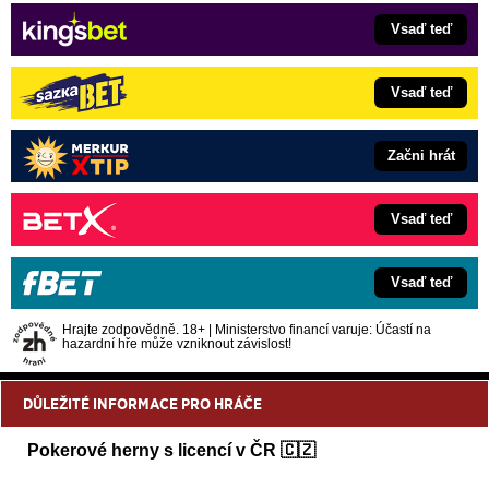
Vsaď teď
Vsaď teď
Začni hrát
Vsaď teď
Vsaď teď
Hrajte zodpovědně. 18+ | Ministerstvo financí varuje: Účastí na
hazardní hře může vzniknout závislost!
DŮLEŽITÉ INFORMACE PRO HRÁČE
Pokerové herny s licencí v ČR 🇨🇿