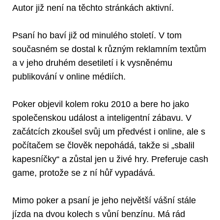
Autor již není na těchto stránkách aktivní.
Psaní ho baví již od minulého století. V tom
současném se dostal k různým reklamním textům
a v jeho druhém desetiletí i k vysněnému
publikování v online médiích.
Poker objevil kolem roku 2010 a bere ho jako
společenskou událost a inteligentní zábavu. V
začátcích zkoušel svůj um předvést i online, ale s
počítačem se člověk nepohádá, takže si „sbalil
kapesníčky“ a zůstal jen u živé hry. Preferuje cash
game, protože se z ní hůř vypadává.
Mimo poker a psaní je jeho největší vášní stále
jízda na dvou kolech s vůní benzínu. Má rád