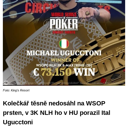
Foto: King's Resort
Kolečkář těsně nedosáhl na WSOP
prsten, v 3K NLH ho v HU porazil Ital
Ugucctoni