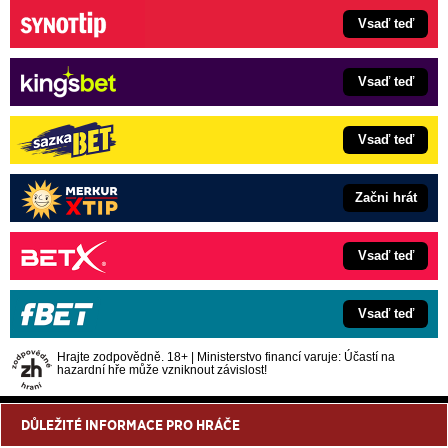
Vsaď teď
Vsaď teď
Vsaď teď
Začni hrát
Vsaď teď
Vsaď teď
Hrajte zodpovědně. 18+ | Ministerstvo financí varuje: Účastí na
hazardní hře může vzniknout závislost!
DŮLEŽITÉ INFORMACE PRO HRÁČE