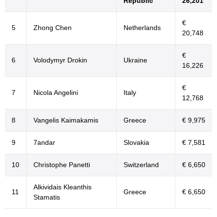
Republic
26,201
€
5
Zhong Chen
Netherlands
20,748
€
6
Volodymyr Drokin
Ukraine
16,226
€
7
Nicola Angelini
Italy
12,768
8
Vangelis Kaimakamis
Greece
€ 9,975
9
7andar
Slovakia
€ 7,581
10
Christophe Panetti
Switzerland
€ 6,650
Alkividais Kleanthis
11
Greece
€ 6,650
Stamatis