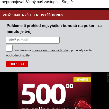
neprobojoval žádný náš zástupce. Stejně...
VLOŽ EMAIL A ZÍSKEJ NEJVYŠŠÍ BONUS
Pošleme ti přehled nejvyšších bonusů na poker - za
minutu je tvůj!
Souhlasím se
zpracováním osobních údajů
pro účely zasílání
obchodních sdělení