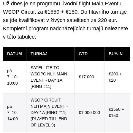
Už dnes je na programu úvodní flight
Main Eventu
WSOP Circuit za €1550 + €150
. Do hlavního turnaje
se jde kvalifikovat v živých satelitech za 220 eur.
Kompletní program nadcházejících turnajů naleznete
v této tabulce:
DATUM
TURNAJ
GTD
BUY-IN
SATELLITE TO
pá
WSOPC NLH MAIN
€200 +
7. 10.
€17.000
EVENT - DAY 1A
€20
10:00
[RING #11]
WSOP CIRCUIT
pá
NLH MAIN EVENT -
€1550 +
7. 10.
DAY 1A [RING #11]
€1.000.000
€150
14:00
(PLAYED TILL END
OF LEVEL 9)