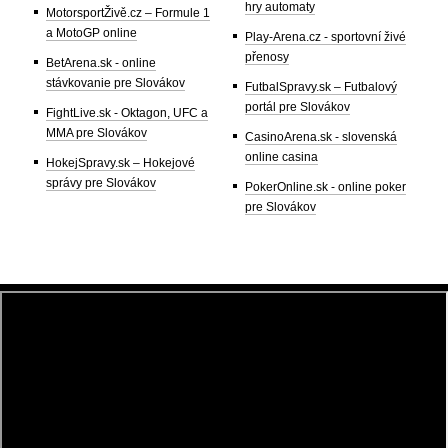
hry automaty
MotorsportŽivě.cz – Formule 1
a MotoGP online
Play-Arena.cz - sportovní živé
přenosy
BetArena.sk - online
stávkovanie pre Slovákov
FutbalSpravy.sk – Futbalový
portál pre Slovákov
FightLive.sk - Oktagon, UFC a
MMA pre Slovákov
CasinoArena.sk - slovenská
online casina
HokejSpravy.sk – Hokejové
správy pre Slovákov
PokerOnline.sk - online poker
pre Slovákov