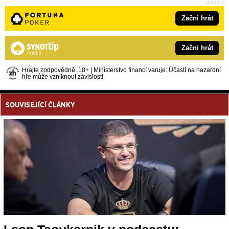
Začni hrát
Začni hrát
Hrajte zodpovědně. 18+ | Ministerstvo financí varuje: Účastí na hazardní
hře může vzniknout závislost!
SOUVISEJÍCÍ ČLÁNKY