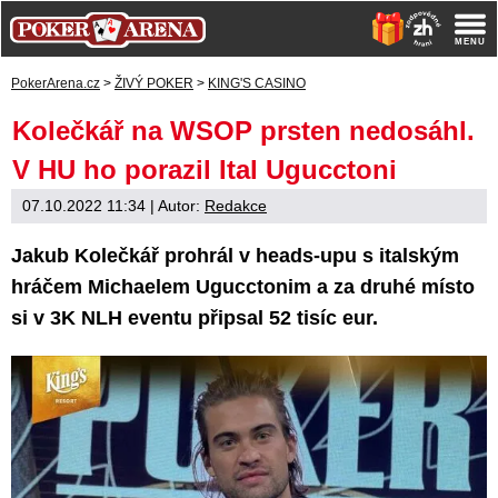
PokerArena.cz
>
ŽIVÝ POKER
>
KING'S CASINO
Kolečkář na WSOP prsten nedosáhl.
V HU ho porazil Ital Ugucctoni
07.10.2022 11:34
| Autor:
Redakce
Jakub Kolečkář prohrál v heads-upu s italským
hráčem Michaelem Ugucctonim a za druhé místo
si v 3K NLH eventu připsal 52 tisíc eur.