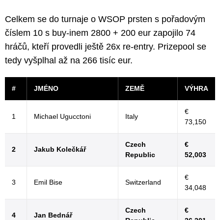
Celkem se do turnaje o WSOP prsten s pořadovým
číslem 10 s buy-inem 2800 + 200 eur zapojilo 74
hráčů, kteří provedli ještě 26x re-entry. Prizepool se
tedy vyšplhal až na 266 tisíc eur.
#
JMÉNO
ZEMĚ
VÝHRA
€
1
Michael Ugucctoni
Italy
73,150
Czech
€
2
Jakub Kolečkář
Republic
52,003
€
3
Emil Bise
Switzerland
34,048
Czech
€
4
Jan Bednář