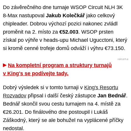
Do závěrečného dne turnaje WSOP Circuit NLH 3K
8-Max nastupoval
Jakub Kolečkář
jako celkový
chipleader. Dobrou výchozí pozici nakonec zvládl
proměnit na 2. místo za
€52.003
. WSOP prsten
získal po výhře v heads-upu Michael Ugucctoni, který
si kromě cenné trofeje domů odváží i výhru €73.150.
Na kompletní program a struktury turnajů
v King's se podívejte tady.
Dobrý výsledek si v tomto turnaji v
King's Resortu
Rozvadov
připsal i další český zástupce
Jan Bednář
.
Bednář skončil svou cestu turnajem na 4. místě za
€26.201. Do finálového dne postoupil i Lukáš
Záškodný, který se ale bohužel na vyplácené příčky
nedostal.