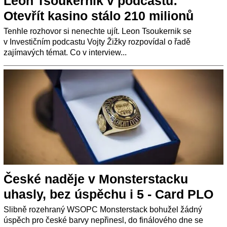
Leon Tsoukernik v podcastu:
Otevřít kasino stálo 210 milionů
Tenhle rozhovor si nenechte ujít. Leon Tsoukernik se
v Investičním podcastu Vojty Žižky rozpovídal o řadě
zajímavých témat. Co v interview...
České naděje v Monsterstacku
uhasly, bez úspěchu i 5 - Card PLO
Slibně rozehraný WSOPC Monsterstack bohužel žádný
úspěch pro české barvy nepřinesl, do finálového dne se