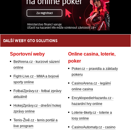
DALŠÍ WEBY GTO SOLUTIONS
Sportovní weby
Online casina, loterie,
poker
BetArena.cz - kurzové sázení
online
Poker.cz – pravidla a základy
pokeru
Fight-Live.cz - MMA a bojové
sporty online
CasinoArena.cz - legální
online casina
FotbalZprávy.cz - fotbal zprávy
aktuálně
EncyklopedieHazardu.cz -
hazardní hry online
HokejZprávy.cz - dnešní hokej
zprávy online
Loterie-tikety.cz - loterie a
losy online
Tenis-Živě.cz - tenis portál a
live program
CasinoAutomaty.cz - casino