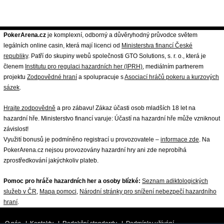
PokerArena.cz
je komplexní, odborný a důvěryhodný průvodce světem
legálních online casin, která mají licenci od
Ministerstva financí České
republiky
. Patří do skupiny webů společnosti GTO Solutions, s. r. o., která je
členem
Institutu pro regulaci hazardních her (IPRH)
, mediálním partnerem
projektu
Zodpovědné hraní
a spolupracuje s
Asociací hráčů pokeru a kurzových
sázek
.
Hrajte zodpovědně
a pro zábavu! Zákaz účasti osob mladších 18 let na
hazardní hře. Ministerstvo financí varuje: Účastí na hazardní hře může vzniknout
závislost!
Využití bonusů je podmíněno registrací u provozovatele –
informace zde
. Na
PokerArena.cz nejsou provozovány hazardní hry ani zde neprobíhá
zprostředkování jakýchkoliv plateb.
Pomoc pro hráče hazardních her a osoby blízké:
Seznam adiktologických
služeb v ČR
,
Mapa pomoci
,
Národní stránky pro snížení nebezpečí hazardního
hraní
.
O nás
|
Kontakty
|
Redakční standardy
|
Podmínky užívání