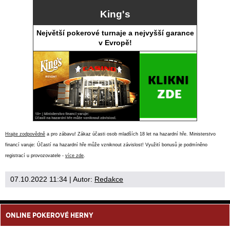
King's
Největší pokerové turnaje a nejvyšší garance
v Evropě!
Hrajte zodpovědně
a pro zábavu! Zákaz účasti osob mladších 18 let na hazardní hře. Ministerstvo
financí varuje: Účastí na hazardní hře může vzniknout závislost! Využití bonusů je podmíněno
registrací u provozovatele -
více zde
.
07.10.2022 11:34
| Autor:
Redakce
ONLINE POKEROVÉ HERNY